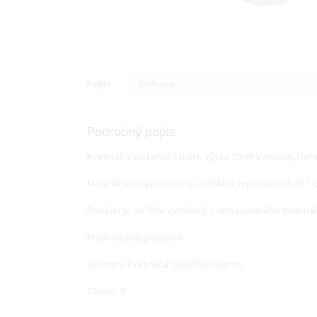
Popis
Diskusia
Podrobný popis
Kvetináč s vložením SN004, výška 70cm v mocca, čierne
Materiál je mrazuvzdorný - odoláva teplotám od -25 ° C
Produkt je zo 70% vyrobený z recyklovaného materiál
Materiál: polypropylén
Rozmery kvetináča: 350x350x700mm
Objem: 9l