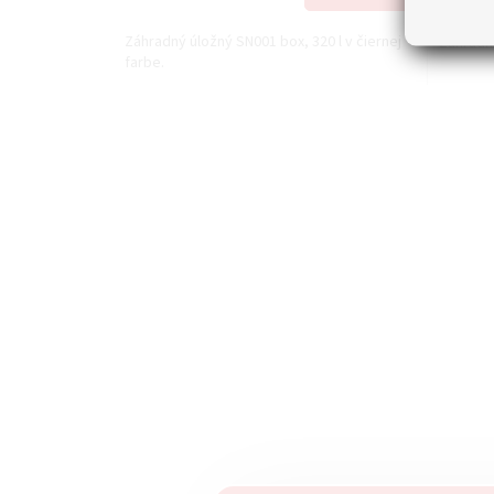
Záhradný úložný SN001 box, 320 l v čiernej
Záhradná
farbe.