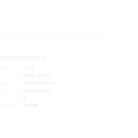
atočné parametre
nosť
:
1.5 kg
8595577207713
ery
:
350x350x700mm
iál
:
polypropylén
em
:
9l
produkta
:
SN004M