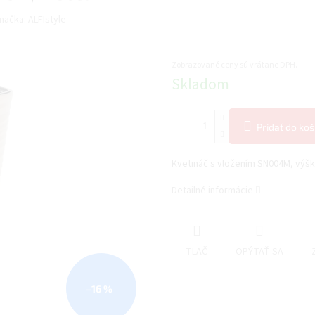
načka:
ALFIstyle
Zobrazované ceny sú vrátane DPH.
Jednotková
Skladom
cena:
Pridať do koš
Kvetináč s vložením SN004M, výšk
Detailné informácie
TLAČ
OPÝTAŤ SA
–16 %