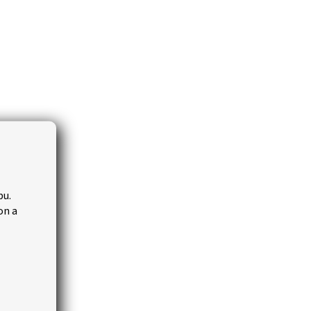
bu.
on a