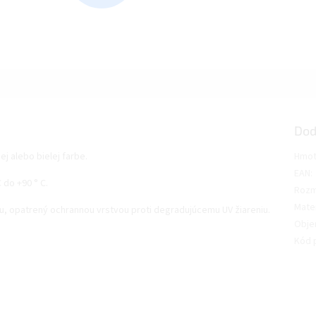
Dod
j alebo bielej farbe.
Hmot
EAN
:
 do +90 ° C.
Rozm
Mater
u, opatrený ochrannou vrstvou proti degradujúcemu UV žiareniu.
Obj
Kód 