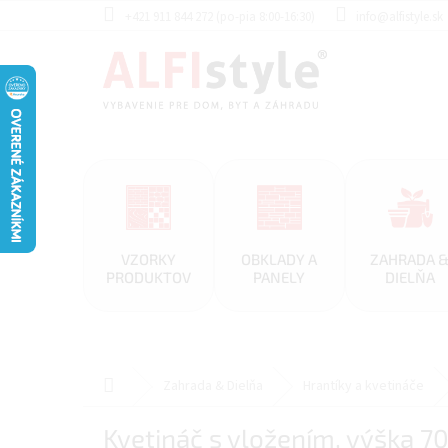
Prejsť
+421 911 844 272 (po-pia 8:00-16:30)
info@alfistyle.sk
na
obsah
VZORKY
OBKLADY A
ZAHRADA 
PRODUKTOV
PANELY
DIELŇA
Domov
Zahrada & Dielňa
Hrantíky a kvetináče
Kvetináč s vložením, výška 7