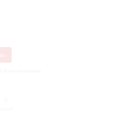
íka
a 70 cm v mocca farbe.
ZDIEĽAŤ