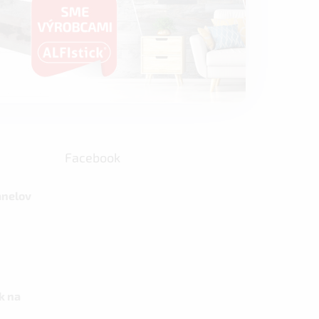
Facebook
anelov
k na