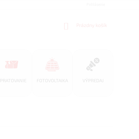
REFERENCIE
VEĽKOOBCHOD
BLOG
Prihlásenie
AKO NAKUPOVAŤ
NÁKUPNÝ
Prázdny košík
KOŠÍK
PRATOVANIE
FOTOVOLTAIKA
VÝPREDAJ