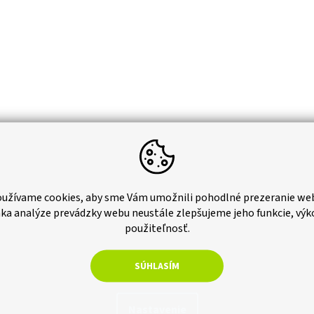
–13 %
užívame cookies, aby sme Vám umožnili pohodlné prezeranie we
ka analýze prevádzky webu neustále zlepšujeme jeho funkcie, výk
ná lopatka 30 cm, čierná
použiteľnosť.
Skladom
SÚHLASÍM
ez DPH
0
Nastavenie
Do košíka