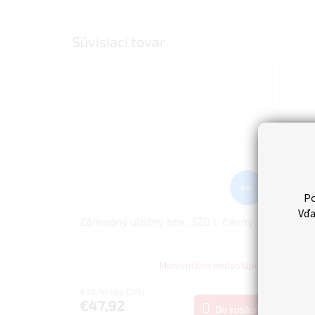
Súvisiaci tovar
–6 %
Po
Vďa
Záhradný úložný box, 320 l, čierny
Záhrad
Momentálne nedostupné
€38,96 bez DPH
€1,06 b
€47,92
€1,3
Do košíka