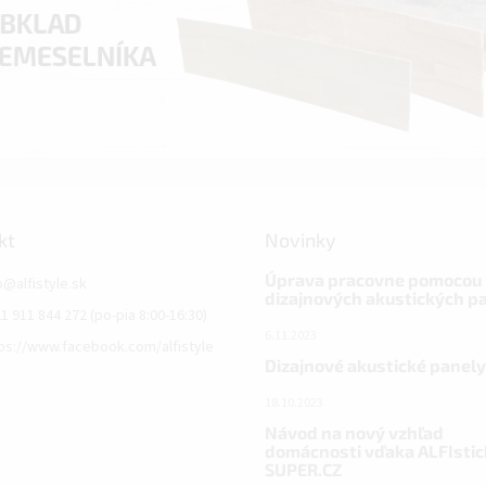
kt
Novinky
Úprava pracovne pomocou
o
@
alfistyle.sk
dizajnových akustických p
1 911 844 272 (po-pia 8:00-16:30)
6.11.2023
ps://www.facebook.com/alfistyle
Dizajnové akustické panely
18.10.2023
Návod na nový vzhľad
domácnosti vďaka ALFIstic
SUPER.CZ