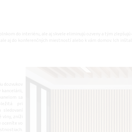
lnkom do interiéru, ale aj skvele eliminujú ozveny a tým zlepšujú
 ale aj do konferenčných miestností alebo k vám domov. Ich inštalá
iu dozvukov
 kancelárii,
 panelom sa
ležitá pri
m sledovaní
 vlny, zníži
e oceníte vo
tnostiach.