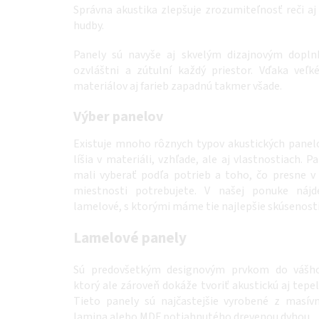
Správna akustika zlepšuje zrozumiteľnosť reči aj
hudby.
Panely sú navyše aj skvelým dizajnovým dopln
ozvláštni a zútulní každý priestor. Vďaka veľ
materiálov aj farieb zapadnú takmer všade.
Výber panelov
Existuje mnoho rôznych typov akustických panelo
líšia v materiáli, vzhľade, ale aj vlastnostiach. P
mali vyberať podľa potrieb a toho, čo presne v
miestnosti potrebujete. V našej ponuke nájd
lamelové, s ktorými máme tie najlepšie skúsenosti
Lamelov
é panely
Sú predovšetkým designovým prvkom do vášho 
ktorý ale zároveň dokáže tvoriť akustickú aj tepel
Tieto panely sú najčastejšie vyrobené z masív
lamina alebo MDF potiahnutého drevenou dyhou..