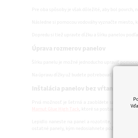
Pre oba spôsoby je však dôležité, aby bol povrch, n
Následne si pomocou vodováhy vyznačte miesto, kd
Dopredu si tiež upravte dĺžku a šírku panelov podľa
Úprava rozmerov panelov
Šírku panelu je možné jednoducho upraviť pomoco
Na úpravu dĺžky už budete potrebovať kotúčovú pílu, 
Inštalácia panelov bez vŕtania
Po
Prvá možnosť je šetrná a zaobídete sa u nej aj be
Vďa
Mamut Glue High Tack
, ktoré sa postará o to, že
Lepidlo naneste na panel a rozotrite, prípadne h
ostatné panely, kým nedosiahnete požadovanú šírku