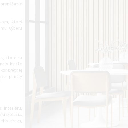
 prenášanie
kom, ktorý
kému výberu
v, ktoré sa
anely by ste
 konkrétnej
ete panely
.
interiéru,
nú izoláciu.
neho dreva,