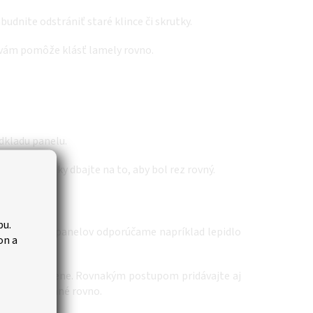
budnite odstrániť staré klince či skrutky.
 vám pomôže klásť lamely rovno.
dkladu panelu.
byčajnej pílky dbajte na to, aby bol rez rovný.
bu.
e akustických panelov odporúčame napríklad lepidlo
on a
zatlačte k stene. Rovnakým postupom pridávajte aj
ebe prikladané rovno.