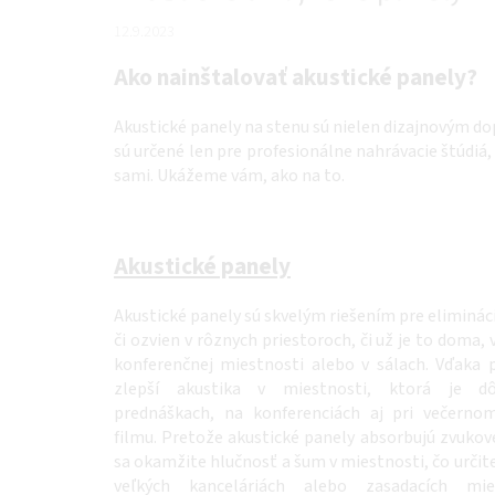
12.9.2023
Ako nainštalovať akustické panely?
Akustické panely na stenu sú nielen dizajnovým dop
sú určené len pre profesionálne nahrávacie štúdiá,
sami. Ukážeme vám, ako na to.
Akustické panely
Akustické panely sú skvelým riešením pre eliminác
či ozvien v rôznych priestoroch, či už je to doma, v
konferenčnej miestnosti alebo v sálach. Vďaka
zlepší akustika v miestnosti, ktorá je dô
prednáškach, na konferenciách aj pri večerno
filmu. Pretože akustické panely absorbujú zvukové
sa okamžite hlučnosť a šum v miestnosti, čo určit
veľkých kanceláriách alebo zasadacích mies