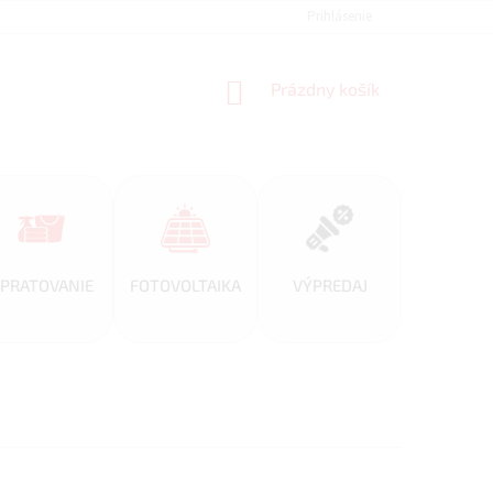
REFERENCIE
VEĽKOOBCHOD
BLOG
Prihlásenie
AKO NAKUPOVAŤ
NÁKUPNÝ
Prázdny košík
KOŠÍK
PRATOVANIE
FOTOVOLTAIKA
VÝPREDAJ