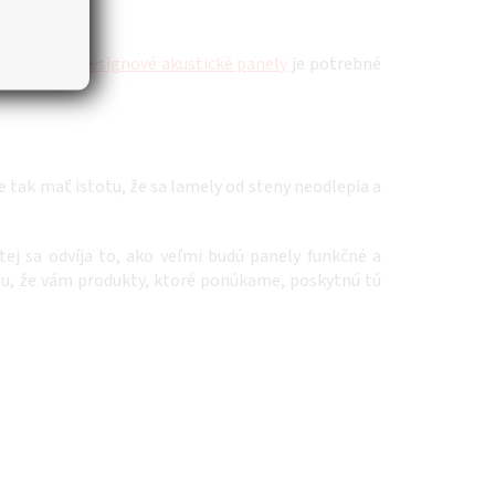
merom. Naše
designové akustické panely
je potrebné
e tak mať istotu, že sa lamely od steny neodlepia a
tej sa odvíja to, ako veľmi budú panely funkčné a
totu, že vám produkty, ktoré ponúkame, poskytnú tú