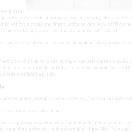
reva presne
 jej optické zväčšenie odporúčame svetlejšie tóny, ako je napríkl
lnia váš byt a dodajú mu šmrnc, určite sa vám budú páčiť čiern
 to nielen v bytoch, ale aj kaviarňach a nahrávacích štúdiách..
m skvele hodí zlatý stred v farbe hnedého duba, ktorý presvetlí m
iestnosti, či už je to u vás doma, v kancelárii alebo v skúšob
nelepí prach av prípade potreby ich možno jednoducho očistiť
a teda aj nečistôt a prachu.
ly
chá a zvládnete ju svojpomocne. Cez to stojí za to sa na ňu starost
ť z dvoch spôsobov uchytenia.
a stenu pomocou vysokopevnostného lepidla alebo za použitia klin
talácie panelov na strop je vhodné skombinovať použitie vŕtania aj 