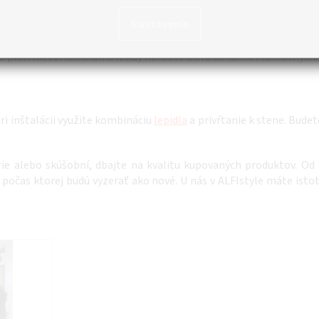
Nastavenie
okrát potrebujete vŕtačku a čierne skrutky s zodpovedajúcim roz
do plsti medzi lamelami. Nikdy nerobte dieru do lamiel samotných.
ri inštalácii využite kombináciu
lepidla
a privŕtanie k stene. Budet
ie alebo skúšobní, dbajte na kvalitu kupovaných produktov. Od 
, počas ktorej budú vyzerať ako nové. U nás v ALFIstyle máte is