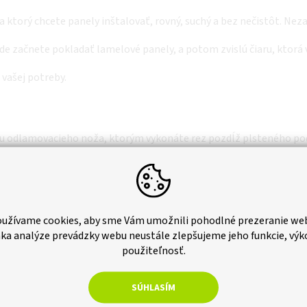
a ktorý chcete panely inštalovať, rovný, suchý a bez nečistôt. Neza
e začnete pokladať lamelové panely, a potom zvislú čiaru, ktorá
 vašej potreby.
u odlamovacieho noža, ktorým vykonáte rez pozdĺž plsteného po
ktorá zaistí rovný rez, alebo klasickú pílku na drevo. Pri použití o
užívame cookies, aby sme Vám umožnili pohodlné prezeranie we
z vŕtačky. Vystačíte si u nej iba s kvalitným lepidlom. Na lepeni
ka analýze prevádzky webu neustále zlepšujeme jeho funkcie, výk
 budú lamely držať pevné na svojom mieste.
použiteľnosť.
o môžete naniesť aj priamo na stenu. Potom panel pripevnite a 
. Vodováhu majte stále po ruke a dbajte na to, že budú panely k s
SÚHLASÍM