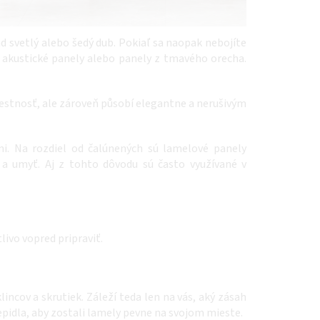
ad svetlý alebo šedý dub. Pokiaľ sa naopak nebojíte
e akustické panely alebo panely z tmavého orecha.
iestnosť, ale zároveň působí elegantne a nerušivým
ni. Na rozdiel od čalúnených sú lamelové panely
 a umyť. Aj z tohto dôvodu sú často využívané v
livo vopred pripraviť.
cov a skrutiek. Záleží teda len na vás, aký zásah
lepidla, aby zostali lamely pevne na svojom mieste.