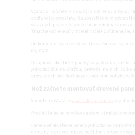
Vybrať si môžete z mnohých odtieňov a typov d
podľa vašej predstavy. Na zosvetlenie miestnosti a
výrazných prvkov, ktoré v duchu minimalizmu zútu
Tmavšie odtiene sú v interiéri stále obľúbenejšie, a
Do konferenčných miestností a väčších sál sa poto
dojmom.
Dizajnové akustické panely zapadnú do každej m
jednoduchšie na údržbu, pretože na nich toľko 
priestoroch, kde dochádza k väčšiemu pohybu osôb, 
Než začnete montovať drevené pane
Samotná inštalácia
akustických panelov
je jednodu
Pred inštaláciou panelov na stenu si môžete vybra
Lamelové akustické panely jednoducho prirobíte n
do steny je pre vás prípustnejší. Iba v prípade inš