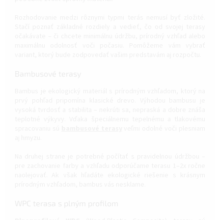
Rozhodovanie medzi rôznymi typmi terás nemusí byť zložité.
Stačí poznať základné rozdiely a vedieť, čo od svojej terasy
očakávate – či chcete minimálnu údržbu, prírodný vzhľad alebo
maximálnu odolnosť voči počasiu. Pomôžeme vám vybrať
variant, ktorý bude zodpovedať vašim predstavám aj rozpočtu.
Bambusové terasy
Bambus je ekologický materiál s prírodným vzhľadom, ktorý na
prvý pohľad pripomína klasické drevo. Výhodou bambusu je
vysoká tvrdosť a stabilita – nekrúti sa, nepraská a dobre znáša
teplotné výkyvy. Vďaka špeciálnemu tepelnému a tlakovému
spracovaniu sú
bambusové terasy
veľmi odolné voči plesniam
aj hmyzu.
Na druhej strane je potrebné počítať s pravidelnou údržbou –
pre zachovanie farby a vzhľadu odporúčame terasu 1–2x ročne
naolejovať. Ak však hľadáte ekologické riešenie s krásnym
prírodným vzhľadom, bambus vás nesklame.
WPC terasa s plným profilom