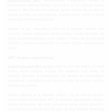
Plnoprofilové WPC
(Wood-Plastic Composite) terasy sú
kombináciou drevnej múčky a polyméru, čo im zaisťuje vysokú
pevnosť, dlhú životnosť a takmer nulovú údržbu. Na rozdiel od
dutých profilov sa neprehýbajú, vydržia vyššiu záťaž a lepšie
odolávajú extrémnemu počasiu.
Ideálne sú pre zákazníkov, ktorí chcú funkčné riešenie bez
starostí – žiadne natieranie, žiadne triesky, žiadne praskliny. Na
dotyk aj pohľad pôsobia veľmi solídne a čisto, ale je potrebné
počítať s vyššou hmotnosťou a o niečo vyššou obstarávacou
cenou.
WPC terasa s koextrúziou
Koextrudované WPC terasy
majú na povrchu tenkú ochrannú
vrstvu, ktorá výrazne zvyšuje ich odolnosť voči vode, UV
žiareniu, škvrnám aj poškrabaniu. Sú ideálne do náročnejších
podmienok – napríklad okolo bazénov alebo na miesta s vyššou
frekvenciou pohybu.
Veľkou výhodou je aj farebná stálosť – aj po rokoch zostáva
terasa svieža. Koextrúzne WPC je zároveň najodolnejší variant v
našom sortimente, ale kvôli ochrannej vrstve môže pôsobiť o
niečo menej prirodzene ako iné typy. Ak však hľadáte maximálnu