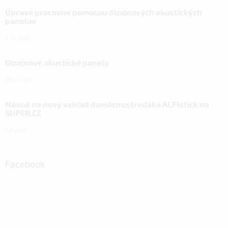
Úprava pracovne pomocou dizajnových akustických
panelov
6.11.2023
Dizajnové akustické panely
18.10.2023
Návod na nový vzhľad domácnosti vďaka ALFIstick na
SUPER.CZ
3.3.2022
Facebook