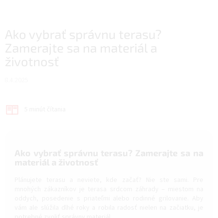
Ako vybrať správnu terasu?
Zamerajte sa na materiál a
životnosť
8.4.2025
5 minút čítania
Ako vybrať správnu terasu? Zamerajte sa na
materiál a životnosť
Plánujete terasu a neviete, kde začať? Nie ste sami. Pre
mnohých zákazníkov je terasa srdcom záhrady – miestom na
oddych, posedenie s priateľmi alebo rodinné grilovanie. Aby
vám ale slúžila dlhé roky a robila radosť nielen na začiatku, je
potrebné zvoliť správny materiál.