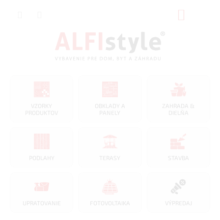
Prejsť
NÁKUP
na
obsah
KOŠÍK
VZORKY
OBKLADY A
ZAHRADA &
PRODUKTOV
PANELY
DIELŇA
PODLAHY
TERASY
STAVBA
UPRATOVANIE
FOTOVOLTAIKA
VÝPREDAJ