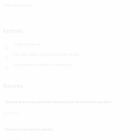
Moja objednávka
Kontakt
info
@
alfistyle.sk
+421 911 844 272 (po-pia 8:00-16:30)
https://www.facebook.com/alfistyle
Novinky
Úprava pracovne pomocou dizajnových akustických panelov
6.11.2023
Dizajnové akustické panely