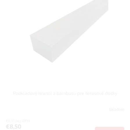
o
ý
d
p
u
i
k
s
t
p
o
r
v
o
d
u
k
t
o
v
Podkladový hranol z bambusu pre terasové dosky
Skladom
€6,91 bez DPH
€8,50