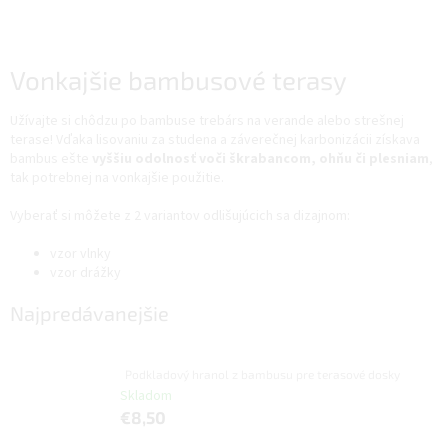
Vonkajšie bambusové terasy
Užívajte si chôdzu po bambuse trebárs na verande alebo strešnej
terase! Vďaka lisovaniu za studena a záverečnej karbonizácii získava
bambus ešte
vyššiu odolnosť voči škrabancom, ohňu či plesniam
,
tak potrebnej na vonkajšie použitie.
Vyberať si môžete z 2 variantov odlišujúcich sa dizajnom:
vzor vlnky
vzor drážky
Najpredávanejšie
Podkladový hranol z bambusu pre terasové dosky
Skladom
€8,50