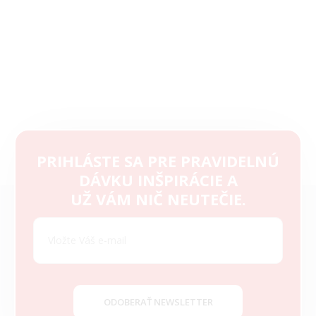
PRIHLÁSTE SA PRE PRAVIDELNÚ
DÁVKU INŠPIRÁCIE A
Z
UŽ VÁM NIČ NEUTEČIE.
á
p
ä
t
i
e
ODOBERAŤ NEWSLETTER