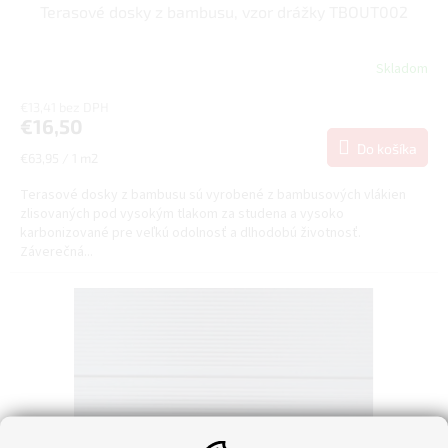
D
Terasové dosky z bambusu, vzor drážky TBOUT002
A
Skladom
R
€13,41 bez DPH
€16,50
M
Do košíka
Jednotková
€63,95 / 1 m2
cena:
O
Terasové dosky z bambusu sú vyrobené z bambusových vlákien
zlisovaných pod vysokým tlakom za studena a vysoko
karbonizované pre veľkú odolnosť a dlhodobú životnosť.
Záverečná...