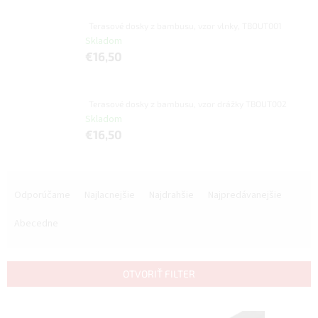
Terasové dosky z bambusu, vzor vlnky, TBOUT001
Skladom
€16,50
Terasové dosky z bambusu, vzor drážky TBOUT002
Skladom
€16,50
R
a
Odporúčame
Najlacnejšie
Najdrahšie
Najpredávanejšie
d
e
Abecedne
n
i
e
OTVORIŤ FILTER
p
r
V