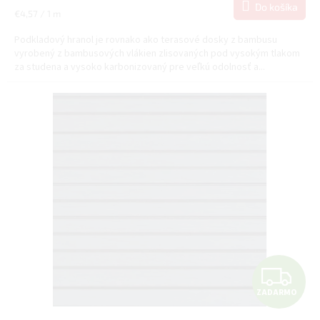
Do košíka
Jednotková
€4,57 / 1 m
cena:
Podkladový hranol je rovnako ako terasové dosky z bambusu
vyrobený z bambusových vlákien zlisovaných pod vysokým tlakom
za studena a vysoko karbonizovaný pre veľkú odolnosť a...
Z
ZADARMO
A