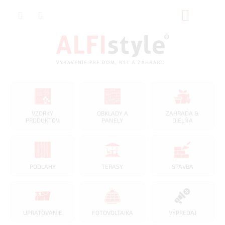
Prejsť
na
NÁKUP
obsah
KOŠÍK
VZORKY
OBKLADY A
ZAHRADA &
PRODUKTOV
PANELY
DIELŇA
PODLAHY
TERASY
STAVBA
UPRATOVANIE
FOTOVOLTAIKA
VÝPREDAJ