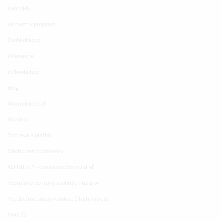
Kontakty
Vernostný program
Časté otázky
Referencie
Veľkoobchod
Blog
Ako nakupovať
Novinky
Doprava a platba
Obchodné podmienky
ALFIstick ® - kde nás môžete vidieť
Podmínky ochrany osobných údajov
Používáme súbory cookie, čítajte viac tu
Montáž