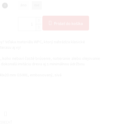
i
áno
nie
Pridať do košíka
by? Vďaka materiálu WPC, ktorý nahrádza klasické
erasu aj vy!
 koho nebaví časté brúsenie, natieranie alebo olejovanie
dokonalú imitáciu dreva aj s minimálnou údržbou.
40x20 mm GS001, embosovaný, sivá
ZDIEĽAŤ