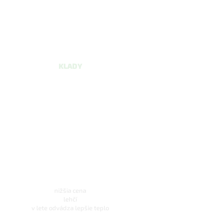
KLADY
nižšia cena
lehčí
v lete odvádza lepšie teplo