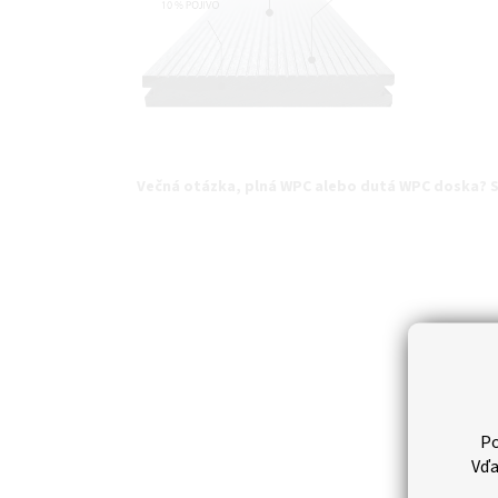
Večná otázka, plná WPC alebo dutá WPC doska? 
Po
Vďa