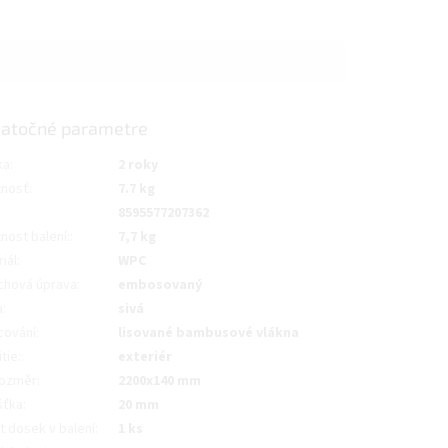
atočné parametre
ka
:
2 roky
nosť
:
7.7 kg
8595577207362
nost balení:
:
7,7 kg
iál
:
WPC
chová úprava
:
embosovaný
a
:
sivá
cování
:
lisované bambusové vlákna
tie:
:
exteriér
ozměr
:
2200x140 mm
šťka
:
20 mm
t dosek v balení
:
1 ks