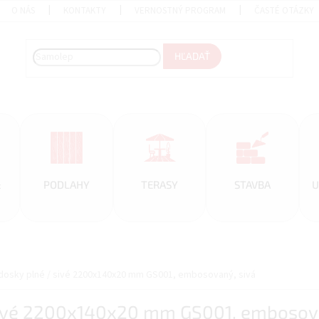
O NÁS
KONTAKTY
VERNOSTNÝ PROGRAM
ČASTÉ OTÁZKY
HĽADAŤ
&
PODLAHY
TERASY
STAVBA
U
osky plné / sivé 2200x140x20 mm GS001, embosovaný, sivá
sivé 2200x140x20 mm GS001, embosova