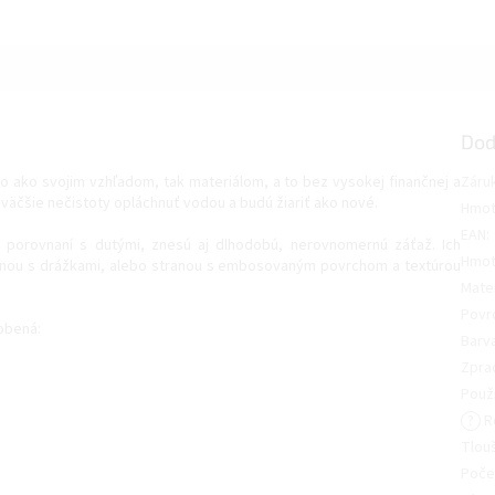
Dod
 ako svojim vzhľadom, tak materiálom, a to bez vysokej finančnej a
Záru
väčšie nečistoty opláchnuť vodou a budú žiariť ako nové.
Hmot
EAN
:
v porovnaní s dutými, znesú aj dlhodobú, nerovnomernú záťaž. Ich
Hmot
ranou s drážkami, alebo stranou s embosovaným povrchom a textúrou
Mater
Povr
obená:
Barv
Zpra
Použi
?
R
Tlou
Poče