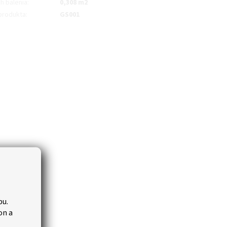
h balenia
:
0,308 m2
produkta
:
GS001
bu.
on a