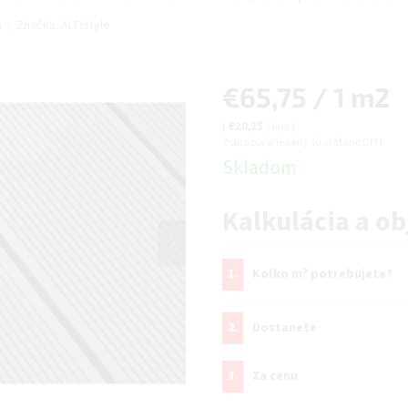
a
Značka:
ALFIstyle
Jednotková
€65,75 / 1 m2
cena:
(
€20,25
/ kus
)
Zobrazované ceny sú vrátane DPH.
Skladom
Kalkulácia a o
1.
Koľko m² potrebujete?
2.
Dostanete
3.
Za cenu