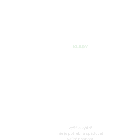
KLADY
vyššia výdrž
nie je potrebné spádovať
veľká nosnosť