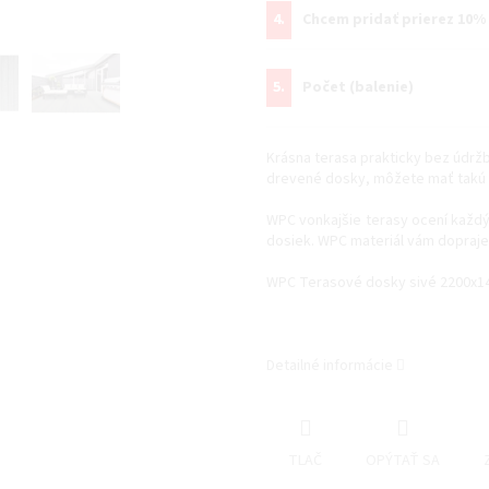
4.
Chcem pridať prierez 10%
5.
Počet (balenie)
Krásna terasa prakticky bez údrž
drevené dosky, môžete mať takú t
WPC vonkajšie terasy ocení každý,
dosiek. WPC materiál vám dopraje 
WPC Terasové dosky sivé 2200x1
Detailné informácie
TLAČ
OPÝTAŤ SA