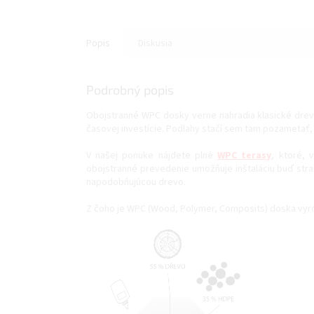
Popis
Diskusia
Podrobný popis
Obojstranné WPC dosky verne nahradia klasické drevo
časovej investície. Podlahy stačí sem tam pozametať, 
V našej ponuke nájdete plné
WPC terasy
, ktoré, 
obojstranné prevedenie umožňuje inštaláciu buď st
napodobňujúcou drevo.
Z čoho je WPC (Wood, Polymer, Composits) doska vyr