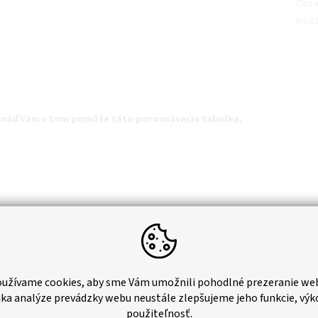
Obsa
Kód 
Snáď Vám v tom pomôže táto porovnávacia tabuľka.
užívame cookies, aby sme Vám umožnili pohodlné prezeranie we
ka analýze prevádzky webu neustále zlepšujeme jeho funkcie, výk
použiteľnosť.