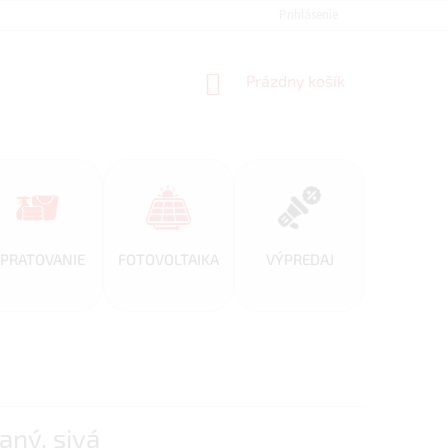
REFERENCIE
VEĽKOOBCHOD
BLOG
Prihlásenie
AKO NAKUPOVAŤ
NÁKUPNÝ
Prázdny košík
KOŠÍK
PRATOVANIE
FOTOVOLTAIKA
VÝPREDAJ
ný, sivá