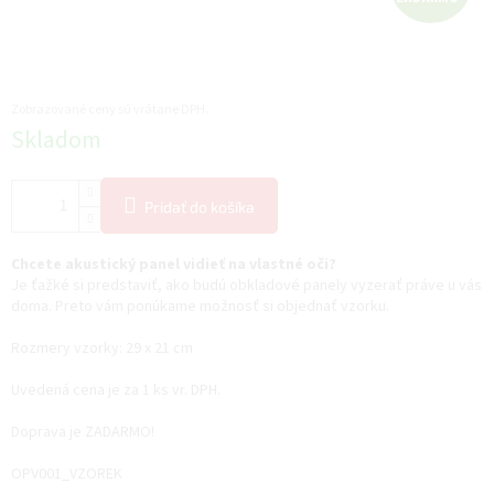
A
D
A
Zobrazované ceny sú vrátane DPH.
Jednotková
Skladom
R
cena:
M
Pridať do košíka
O
Chcete akustický panel vidieť na vlastné oči?
Je ťažké si predstaviť, ako budú obkladové panely vyzerať práve u vás
doma. Preto vám ponúkame možnosť si objednať vzorku.
Rozmery vzorky: 29 x 21 cm
Uvedená cena je za 1 ks vr. DPH.
Doprava je ZADARMO!
OPV001_VZOREK