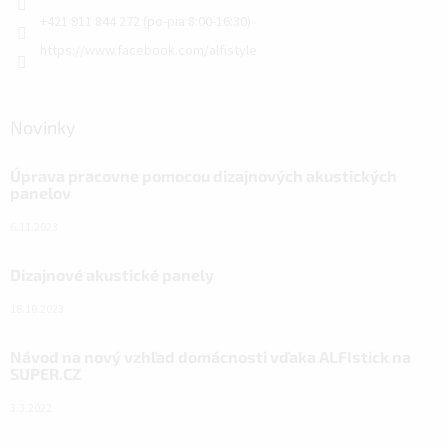
+421 911 844 272 (po-pia 8:00-16:30)
https://www.facebook.com/alfistyle
Novinky
Úprava pracovne pomocou dizajnových akustických
panelov
6.11.2023
Dizajnové akustické panely
18.10.2023
Návod na nový vzhľad domácnosti vďaka ALFIstick na
SUPER.CZ
3.3.2022