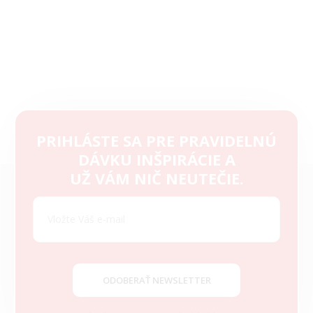
PRIHLÁSTE SA PRE PRAVIDELNÚ
DÁVKU INŠPIRÁCIE A
Z
UŽ VÁM NIČ NEUTEČIE.
á
p
ä
t
i
e
ODOBERAŤ NEWSLETTER