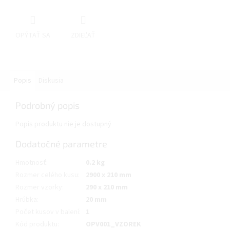
OPÝTAŤ SA
ZDIEĽAŤ
Popis
Diskusia
Podrobný popis
Popis produktu nie je dostupný
Dodatočné parametre
Hmotnosť
:
0.2 kg
Rozmer celého kusu
:
2900 x 210 mm
Rozmer vzorky
:
290 x 210 mm
Hrúbka
:
20 mm
Počet kusov v balení
:
1
Kód produktu
:
OPV001_VZOREK