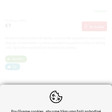
Skladom
€5,69 bez DPH
€7
Do košíka
Moderné jednozložkové lepidlo, na báze MS polyméru s okamžitou
fixáciou a mimoriadne vysokou počiatočnou priľnavosťou až 500 kg
/ m2. Špeciálne vyvinuté pre lepenie bez nutnej...
Novinka
Tip
Používame cookies, aby sme Vám umožnili pohodlné