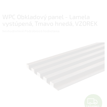
WPC Obkladový panel - Lamela
vystúpená, Tmavo hnedá, VZOREK
Priemerné
Neohodnotené
Podrobnosti hodnotenia
hodnotenie
produktu
je
0,0
z
5
hviezdičiek.
Z
ZADARMO