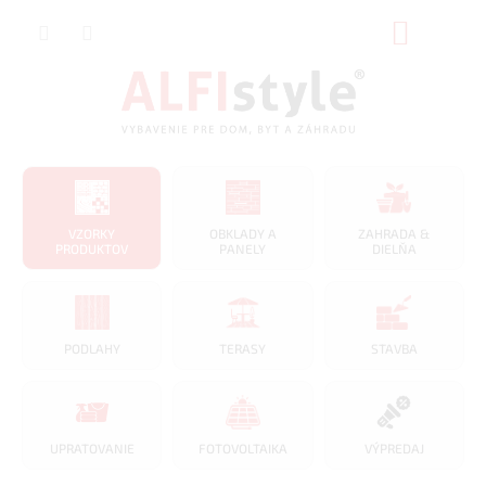
Prejsť
NÁKUP
na
obsah
KOŠÍK
VZORKY
OBKLADY A
ZAHRADA &
PRODUKTOV
PANELY
DIELŇA
PODLAHY
TERASY
STAVBA
UPRATOVANIE
FOTOVOLTAIKA
VÝPREDAJ