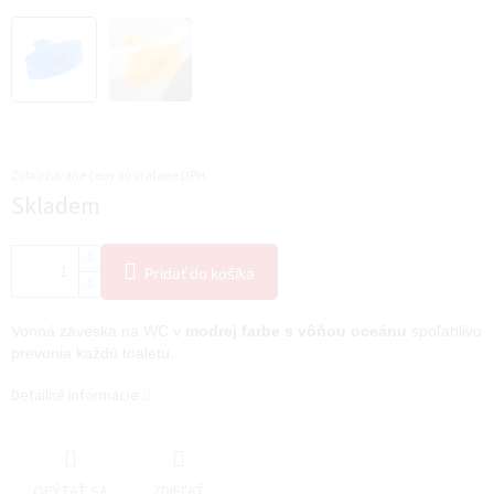
Zobrazované ceny sú vrátane DPH.
Jednotková
Skladem
cena:
Pridať do košíka
Vonná záveska na WC v
modrej farbe s vôňou oceánu
spoľahlivo
prevonia každú toaletu.
Detailné informácie
OPÝTAŤ SA
ZDIEĽAŤ