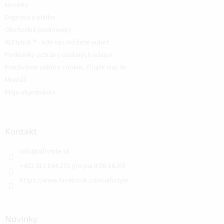
Novinky
Doprava a platba
Obchodné podmienky
ALFIstick ® - kde nás môžete vidieť
Podmínky ochrany osobných údajov
Používáme súbory cookie, čítajte viac tu
Montáž
Moja objednávka
Kontakt
info
@
alfistyle.sk
+421 911 844 272 (po-pia 8:00-16:30)
https://www.facebook.com/alfistyle
Novinky