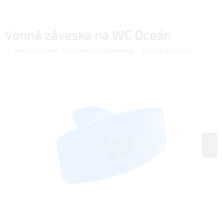
Vonná záveska na WC Oceán
Priemerné
Neohodnotené
Podrobnosti hodnotenia
Značka:
ALFIstyle
hodnotenie
produktu
je
0,0
z
5
hviezdičiek.