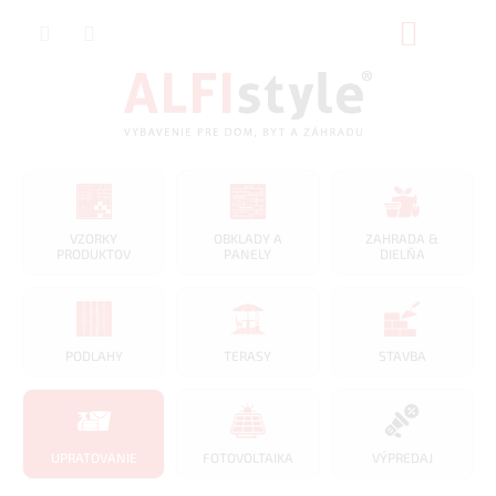
Prejsť
NÁKUP
na
obsah
KOŠÍK
VZORKY
OBKLADY A
ZAHRADA &
PRODUKTOV
PANELY
DIELŇA
PODLAHY
TERASY
STAVBA
UPRATOVANIE
FOTOVOLTAIKA
VÝPREDAJ