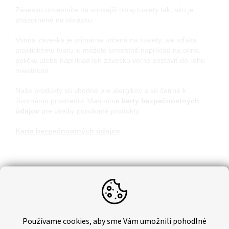
Závesku umiestnite na vonkajší okraj toalety tak, ako je
znázornené na obrázku.
Vonná záveska je primárne určená na toalety, ale vďaka
praktickému tvaru ju môžete umiestniť napríklad na okno,
poličku alebo napríklad len závesku voľne postaviť do rohu
miestnosti.
Naše produkty sú vhodné pre alergikov a sú šetrné k
životnému prostrediu. Vlastníme
karty bezpečnostných
údajov
pre všetky ponúkané produkty.
Karta bezpečnostných údajov
Dodatočné parametre
Hmotnosť
:
0.04 kg
EAN
:
8595577204392
Používame cookies, aby sme Vám umožnili pohodlné