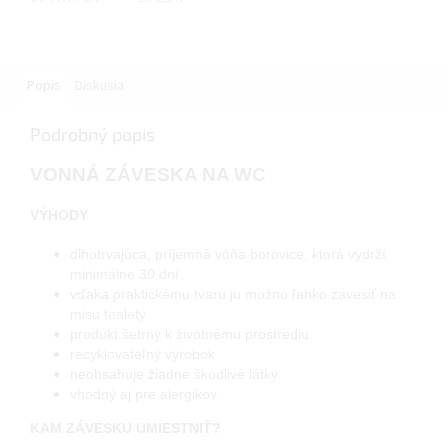
Popis
Diskusia
Podrobný popis
VONNÁ ZÁVESKA NA WC
VÝHODY
dlhotrvajúca, príjemná vôňa borovice, ktorá vydrží
minimálne 30 dní
vďaka praktickému tvaru ju možno ľahko zavesiť na
misu toalety
produkt šetrný k životnému prostrediu
recyklovateľný výrobok
neobsahuje žiadne škodlivé látky
vhodný aj pre alergikov
KAM ZÁVESKU UMIESTNIŤ?