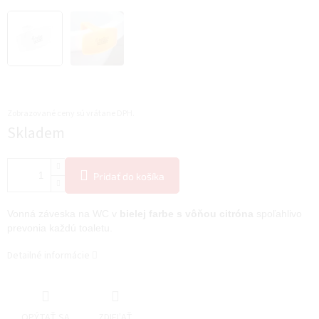
Zobrazované ceny sú vrátane DPH.
Jednotková
Skladem
cena:
Pridať do košíka
Vonná záveska na WC v
bielej farbe s vôňou citróna
spoľahlivo
prevonia každú toaletu.
Detailné informácie
OPÝTAŤ SA
ZDIEĽAŤ