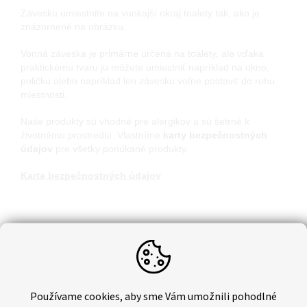
Závesku umiestnite na vonkajší okraj toalety tak, ako je
znázornené na obrázku.
Vonná záveska je primárne určená na toalety, ale vďaka
praktickému tvaru ju môžete umiestniť napríklad na okno,
poličku alebo napríklad len závesku voľne postaviť do rohu
miestnosti.
Naše produkty sú vhodné pre alergikov a sú šetrné k
životnému prostrediu. Vlastníme
karty bezpečnostných
údajov
pre všetky ponúkané produkty.
Karta bezpečnostných údajov
Dodatočné parametre
Hmotnosť
:
0.04 kg
EAN
:
8595577204071
Používame cookies, aby sme Vám umožnili pohodlné