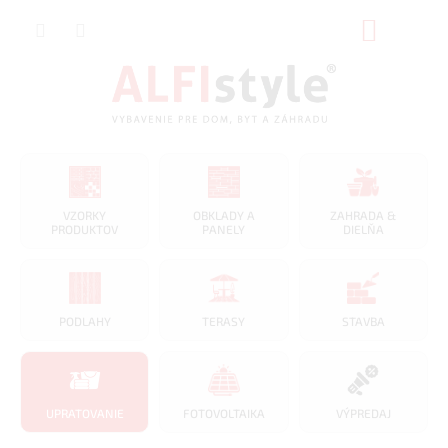
Prejsť
NÁKUP
na
obsah
KOŠÍK
VZORKY
OBKLADY A
ZAHRADA &
PRODUKTOV
PANELY
DIELŇA
PODLAHY
TERASY
STAVBA
UPRATOVANIE
FOTOVOLTAIKA
VÝPREDAJ