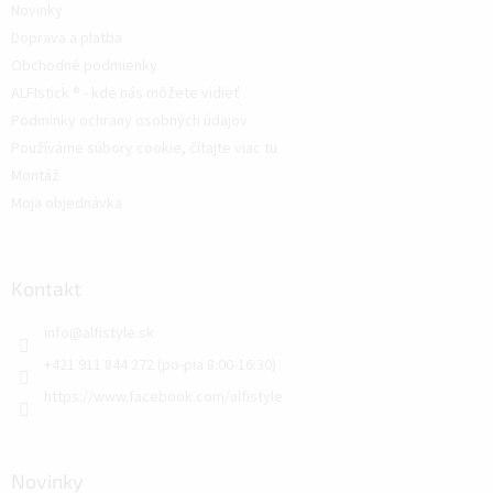
Novinky
Doprava a platba
Obchodné podmienky
ALFIstick ® - kde nás môžete vidieť
Podmínky ochrany osobných údajov
Používáme súbory cookie, čítajte viac tu
Montáž
Moja objednávka
Kontakt
info
@
alfistyle.sk
+421 911 844 272 (po-pia 8:00-16:30)
https://www.facebook.com/alfistyle
Novinky