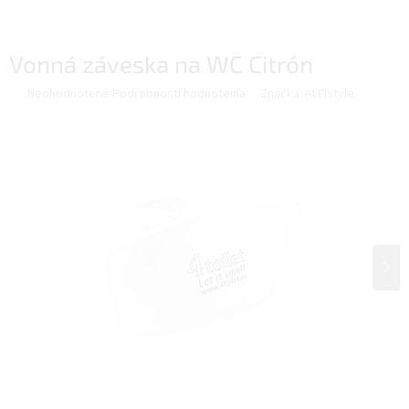
Vonná záveska na WC Citrón
Priemerné
Neohodnotené
Podrobnosti hodnotenia
Značka:
ALFIstyle
hodnotenie
produktu
je
0,0
z
5
hviezdičiek.