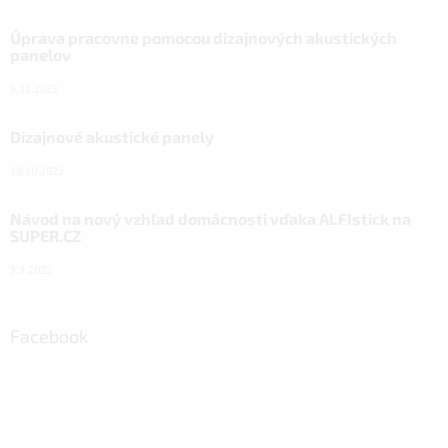
Úprava pracovne pomocou dizajnových akustických
panelov
6.11.2023
Dizajnové akustické panely
18.10.2023
Návod na nový vzhľad domácnosti vďaka ALFIstick na
SUPER.CZ
3.3.2022
Facebook