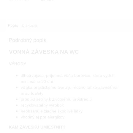
Popis
Diskusia
Podrobný popis
VONNÁ ZÁVESKA NA WC
VÝHODY
dlhotrvajúca, príjemná vôňa borovice, ktorá vydrží
minimálne 30 dní
vďaka praktickému tvaru ju možno ľahko zavesiť na
misu toalety
produkt šetrný k životnému prostrediu
recyklovateľný výrobok
neobsahuje žiadne škodlivé látky
vhodný aj pre alergikov
KAM ZÁVESKU UMIESTNIŤ?