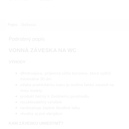
Popis
Diskusia
Podrobný popis
VONNÁ ZÁVESKA NA WC
VÝHODY
dlhotrvajúca, príjemná vôňa borovice, ktorá vydrží
minimálne 30 dní
vďaka praktickému tvaru ju možno ľahko zavesiť na
misu toalety
produkt šetrný k životnému prostrediu
recyklovateľný výrobok
neobsahuje žiadne škodlivé látky
vhodný aj pre alergikov
KAM ZÁVESKU UMIESTNIŤ?