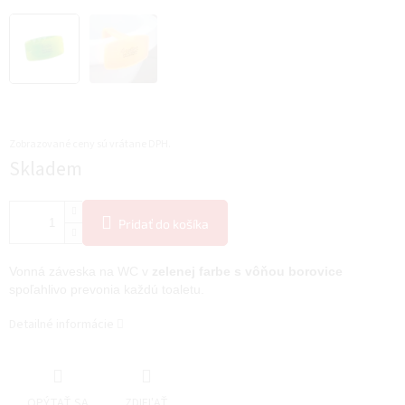
Zobrazované ceny sú vrátane DPH.
Jednotková
Skladem
cena:
Pridať do košíka
Vonná záveska na WC v
zelenej farbe s vôňou borovice
spoľahlivo prevonia každú toaletu.
Detailné informácie
OPÝTAŤ SA
ZDIEĽAŤ