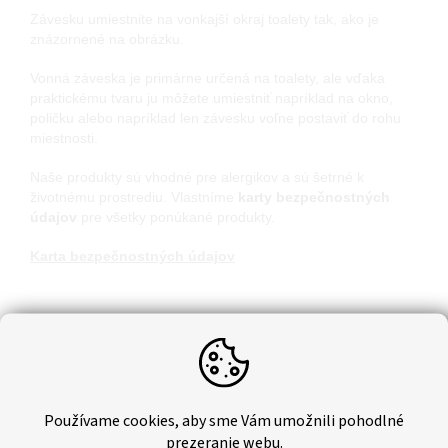
Závesku umiestnite na vonkajší okraj toalety tak, ako je
znázornené na obrázku.
Vonná záveska je primárne určená na toalety, ale vďaka
praktickému tvaru ju môžete umiestniť napríklad na okno,
poličku alebo napríklad len závesku voľne postaviť do rohu
miestnosti.
Naše produkty sú vhodné pre alergikov a sú šetrné k
životnému prostrediu. Vlastníme
karty bezpečnostných
údajov
pre všetky ponúkané produkty.
Karta bezpečnostných údajov
Dodatočné parametre
Hmotnosť
:
0.04 kg
Používame cookies, aby sme Vám umožnili pohodlné
prezeranie webu.