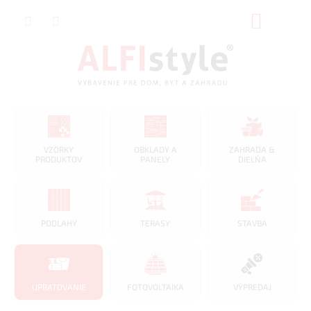
Prejsť
NÁKUP
na
obsah
KOŠÍK
VZORKY
OBKLADY A
ZAHRADA &
PRODUKTOV
PANELY
DIELŇA
PODLAHY
TERASY
STAVBA
UPRATOVANIE
FOTOVOLTAIKA
VÝPREDAJ