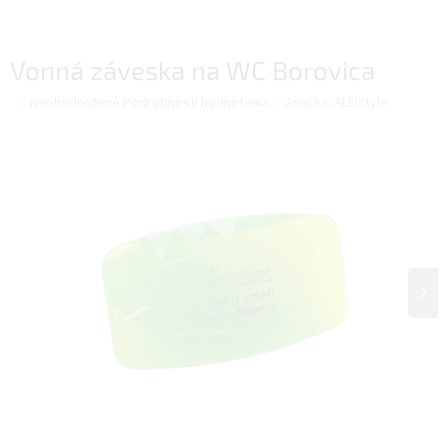
Vonná záveska na WC Borovica
Priemerné
Neohodnotené
Podrobnosti hodnotenia
Značka:
ALFIstyle
hodnotenie
produktu
je
0,0
z
5
hviezdičiek.