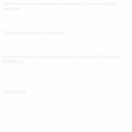
Úprava pracovne pomocou dizajnových akustických
panelov
6.11.2023
Dizajnové akustické panely
18.10.2023
Návod na nový vzhľad domácnosti vďaka ALFIstick na
SUPER.CZ
3.3.2022
Facebook