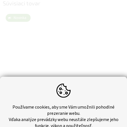
Súvisiaci tovar
Novinka
Používame cookies, aby sme Vám umožnili pohodlné
Zakončenie Arbiton - INDO DUB BOURBON (ľavé +
prezeranie webu.
pravé)
Vďaka analýze prevádzky webu neustále zlepšujeme jeho
Skladom
funkcie, výkon a použiteľnosť.