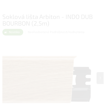
Soklová lišta Arbiton - INDO DUB
BOURBON (2,5m)
Priemerné
Neohodnotené
Podrobnosti hodnotenia
Novinka
hodnotenie
produktu
je
0,0
z
5
hviezdičiek.