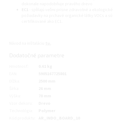
dokonale napodobňuje pravého drevo
EC1
- spĺňajú veľmi prísne zdravotné a ekologické
požiadavky na prchavé organické látky VOCs a sú
certifikované ako EC1.
Návod na inštaláciu
tu.
Dodatočné parametre
Hmotnosť
:
0.61 kg
EAN
:
5905167725801
Dĺžka
:
2500 mm
Šírka
:
26 mm
Výška
:
70 mm
Vzor dekoru
:
Drevo
Technológia
:
Polymer
Kód produktu
:
AR_INDO_BOARD_10