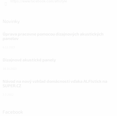
https://www.facebook.com/alfistyle
Novinky
Úprava pracovne pomocou dizajnových akustických
panelov
6.11.2023
Dizajnové akustické panely
18.10.2023
Návod na nový vzhľad domácnosti vďaka ALFIstick na
SUPER.CZ
3.3.2022
Facebook