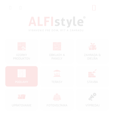
Prejsť
NÁKUP
na
obsah
KOŠÍK
VZORKY
OBKLADY A
ZAHRADA &
PRODUKTOV
PANELY
DIELŇA
PODLAHY
TERASY
STAVBA
UPRATOVANIE
FOTOVOLTAIKA
VÝPREDAJ