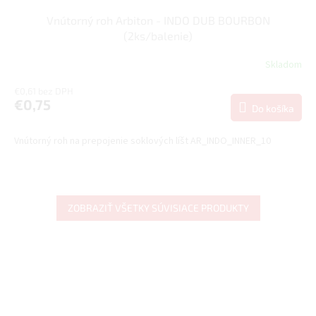
Vnútorný roh Arbiton - INDO DUB BOURBON
(2ks/balenie)
Skladom
€0,61 bez DPH
€0,75
Do košíka
Vnútorný roh na prepojenie soklových líšt AR_INDO_INNER_10
ZOBRAZIŤ VŠETKY SÚVISIACE PRODUKTY