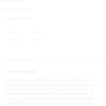
sponkovačkou.
AR_INDO_BOARD_10
Detailné informácie
OPÝTAŤ SA
ZDIEĽAŤ
Popis
Diskusia
Podrobný popis
Soklové lišty Arbiton
INDO
sa vďaka svojej flexibilite ideálne
prispôsobia stenám a podlahe. Špeciálne navrhnuté gumičky na
hornej a spodnej strane lišty pomáhajú dokonalému priľnutiu k
nerovnostiam stien či podláh. Veľkou výhodou líšt
INDO
je ich
schopnosť zložiť hornú časť bez nutnosti skrutkovania. Uľahčí to
tak akýkoľvek zásah do steny napríklad v prípade maľovania.