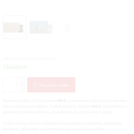
Zobrazované ceny sú vrátane DPH.
Jednotková
Skladom
cena:
Pridať do košíka
Plastová soklová lišta Arbiton
INDO
pre vedenie kabeláže domáceho
kina a televíznych káblov. Podlahové lišty Arbiton
INDO
sú flexibilné, s
jemnou štruktúrou dreva a atraktívnym povrchom bez spojov.
Soklové lišty môžete inštalovať 4 spôsobmi: privŕtaním, prilepenie
lepidlom, prilepenie obojstrannou lepiacou páskou alebo