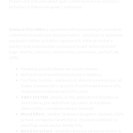
Potom stačí lištu nacvaknúť späť a máte hotovo bez strachu z
nežiaducich fľakov a kvapiek z maľovania.
Soklová lišta INDO
je opatrená veľmi priestrannými, navzájom
oddelenými kanálmi pre uloženie káblov. Umožňuje to oddelenie
napájacích káblov od káblov signálových. Káble je možné v
každej chvíli jednoduchým spôsobom pridať alebo odstrániť
(napr. telefón, televízor, domáce kino, osvetlenie, počítač, NIE
220V.)
Flexibilné prispôsobenie nerovným stenám
Možnosť použitia inštalačnej krabice Multibox
Pre Clean System - odolná proti vlhkosti a nečistotám, už
žiadne černenie líšt v spojoch. Pružné mäkké konce lišty
chránia proti vniknutiu nečistôt a vody.
4 WAY SYSTEM
- pevná, rýchla, jednoduchá inštalácia a
deinštalácia, pre akýkoľvek typ steny. Ku každému
dekoru lišty v rovnakom dekore tvarovky.
Wood Effect
- Ideálne farebne a dizajnovo zladené, 100%
presné zastúpenie farieb dreva. Vysokom rozlíšení, čo
umožňuje oveľa lepšie detaily lišty.
Wood Structure
- štruktúra dreva je vyrazená na lište a