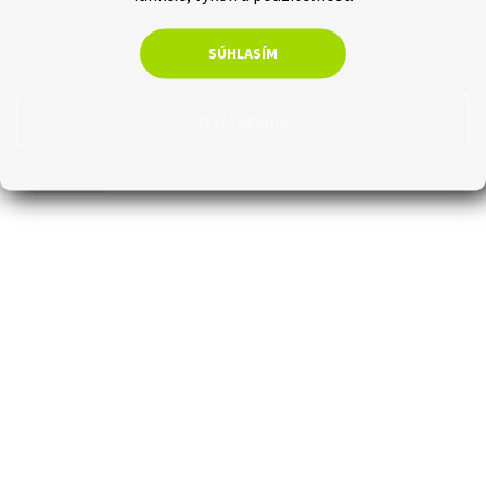
€0,61 bez DPH
€0,75
SÚHLASÍM
Do košíka
Príslušenstvo slúžiace na zakončenie soklových líšt.
Nastavenie
AR_INDO_END_10
Novinka