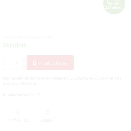
Z
ZADARMO
A
D
A
Zobrazované ceny sú vrátane DPH.
Jednotková
Skladom
R
cena:
M
Pridať do košíka
O
Vzorka veľkoformátovej kamennej dyhy ED023VZOREK. Rozmer 1 ks
vzorky je 20x30 cm.
Detailné informácie
OPÝTAŤ SA
ZDIEĽAŤ