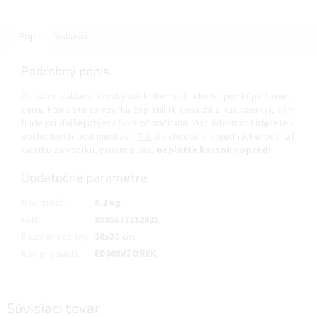
Popis
Diskusia
Podrobný popis
Ak sa na základe vzorky následne rozhodnete pre kúpu tovaru,
cena, ktorú ste za vzorku zaplatili (tj cena za 1 kus vzorky), vám
bude pri ďalšej objednávke odpočítaná. Viac informácií nájdete v
obchodných podmienkach
TU.
Ak chcete v objednávke odčítať
čiastku za vzorku, prosíme vás,
neplaťte kartou vopred!
Dodatočné parametre
Hmotnosť
:
0.2 kg
EAN
:
8595577212021
Rozmer vzorky
:
20x30 cm
Kód produkta
:
ED003VZOREK
Súvisiaci tovar