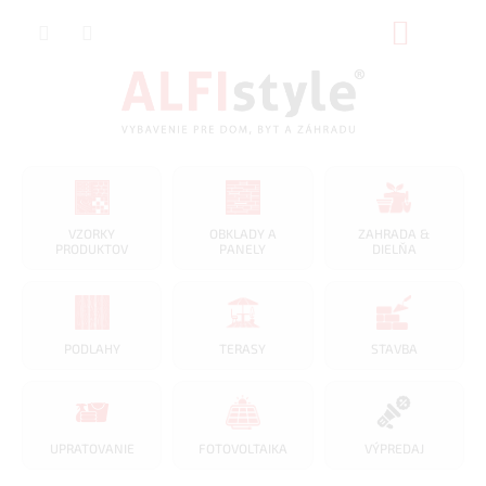
Prejsť
NÁKUP
na
obsah
KOŠÍK
VZORKY
OBKLADY A
ZAHRADA &
PRODUKTOV
PANELY
DIELŇA
PODLAHY
TERASY
STAVBA
UPRATOVANIE
FOTOVOLTAIKA
VÝPREDAJ