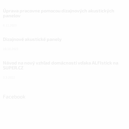
Úprava pracovne pomocou dizajnových akustických
panelov
6.11.2023
Dizajnové akustické panely
18.10.2023
Návod na nový vzhľad domácnosti vďaka ALFIstick na
SUPER.CZ
3.3.2022
Facebook