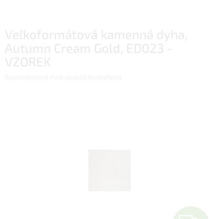
Veľkoformátová kamenná dyha,
Autumn Cream Gold, ED023 -
VZOREK
Priemerné
Neohodnotené
Podrobnosti hodnotenia
hodnotenie
produktu
je
0,0
z
5
hviezdičiek.