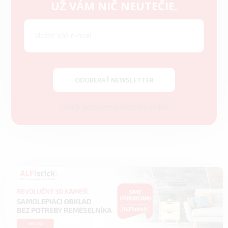
Z
UŽ VÁM NIČ NEUTEČIE.
á
p
ä
t
i
e
ODOBERAŤ NEWSLETTER
Zásady spracovania osobných údajov