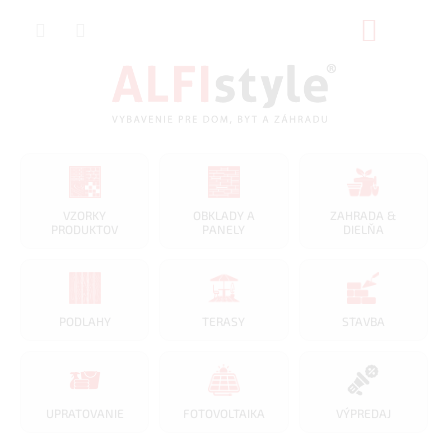
Prejsť
NÁKUP
na
obsah
KOŠÍK
VZORKY
OBKLADY A
ZAHRADA &
PRODUKTOV
PANELY
DIELŇA
PODLAHY
TERASY
STAVBA
UPRATOVANIE
FOTOVOLTAIKA
VÝPREDAJ