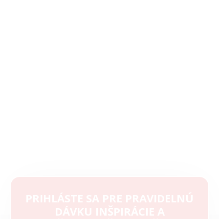
k
y
v
ý
p
i
s
u
PRIHLÁSTE SA PRE PRAVIDELNÚ
DÁVKU INŠPIRÁCIE A