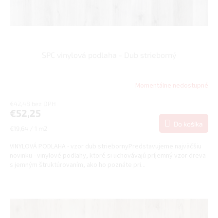
k
t
o
v
SPC vinylová podlaha - Dub strieborný
Momentálne nedostupné
€42,48 bez DPH
€52,25
Do košíka
Jednotková
€19,64 / 1 m2
cena:
VINYLOVÁ PODLAHA - vzor dub striebornyPredstavujeme najväčšiu
novinku - vinylové podlahy, ktoré si uchovávajú príjemný vzor dreva
s jemným štruktúrovaním, ako ho poznáte pri...