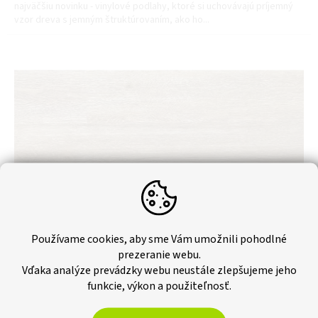
najväčšiu novinku - vinylové podlahy, ktoré si uchovávajú príjemný
vzor dreva s jemným štruktúrovaním, ako ho...
Používame cookies, aby sme Vám umožnili pohodlné
prezeranie webu.
Vďaka analýze prevádzky webu neustále zlepšujeme jeho
SPC vinylova podlahy - Dub hnedý
funkcie, výkon a použiteľnosť.