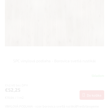
SPC vinylová podlaha - Borovica svetlá rustikál
Skladom
€42,48 bez DPH
€52,25
Do košíka
Jednotková
€19,64 / 1 m2
cena:
VINYLOVÁ PODLAHA - vzor borovica svetlá rustikálPredstavujeme