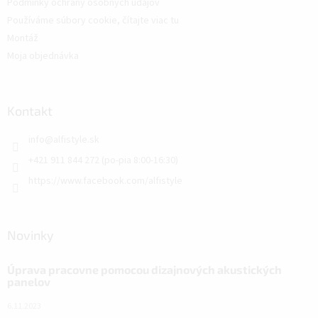
Podmínky ochrany osobných údajov
Používáme súbory cookie, čítajte viac tu
Montáž
Moja objednávka
Kontakt
info
@
alfistyle.sk
+421 911 844 272 (po-pia 8:00-16:30)
https://www.facebook.com/alfistyle
Novinky
Úprava pracovne pomocou dizajnových akustických
panelov
6.11.2023