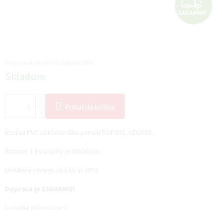
Z
ZADARMO
A
D
A
Zobrazované ceny sú vrátane DPH.
Jednotková
Skladom
R
cena:
M
Pridať do košíka
O
Vzorka PVC obkladového panelu POP002_VZOREK.
Rozmer 1 ks vzorky je 20x30 cm.
Uvedená cena je za 1 ks vr. DPH.
Doprava je ZADARMO!
Detailné informácie