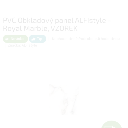
PVC Obkladový panel ALFIstyle -
Royal Marble, VZOREK
Priemerné
Neohodnotené
Podrobnosti hodnotenia
Novinka
Tip
hodnotenie
Značka:
ALFIstyle
produktu
je
0,0
z
5
hviezdičiek.