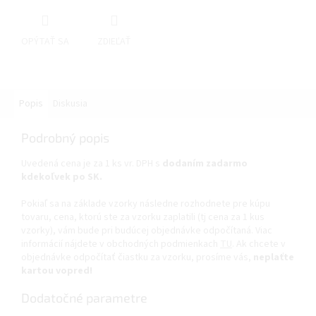
OPÝTAŤ SA
ZDIEĽAŤ
Popis
Diskusia
Podrobný popis
Uvedená cena je za 1 ks vr. DPH s
dodaním zadarmo
kdekoľvek po SK.
Pokiaľ sa na základe vzorky následne rozhodnete pre kúpu
tovaru, cena, ktorú ste za vzorku zaplatili (tj cena za 1 kus
vzorky), vám bude pri budúcej objednávke odpočítaná. Viac
informácií nájdete v obchodných podmienkach
TU
. Ak chcete v
objednávke odpočítať čiastku za vzorku, prosíme vás,
neplaťte
kartou vopred!
Dodatočné parametre