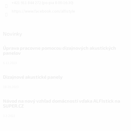
+421 911 844 272 (po-pia 8:00-16:30)
https://www.facebook.com/alfistyle
Novinky
Úprava pracovne pomocou dizajnových akustických
panelov
6.11.2023
Dizajnové akustické panely
18.10.2023
Návod na nový vzhľad domácnosti vďaka ALFIstick na
SUPER.CZ
3.3.2022