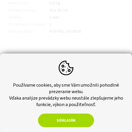
Hmotnosť
:
0.5 kg
Rozmer vzorky
:
30 x 20 cm
Hrúbka
:
3 mm
Počet kusov v balení
:
1
Kód produkta
:
POP002_VZOREK
Používame cookies, aby sme Vám umožnili pohodlné
prezeranie webu.
Vďaka analýze prevádzky webu neustále zlepšujeme jeho
funkcie, výkon a použiteľnosť.
SÚHLASÍM