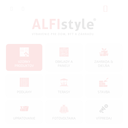
Prejsť
NÁKUP
na
obsah
KOŠÍK
VZORKY
OBKLADY A
ZAHRADA &
PRODUKTOV
PANELY
DIELŇA
PODLAHY
TERASY
STAVBA
UPRATOVANIE
FOTOVOLTAIKA
VÝPREDAJ