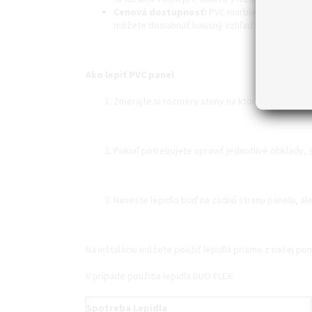
Cenová dostupnosť:
PVC marble sheet je cen
môžete dosiahnuť luxusný vzhľad za zlomok c
Ako lepiť PVC panel
Zmerajte si rozmery steny na ktorú budete panel
Pokiaľ potrebujete upraviť jednotlivé obklady, 
Naneste lepidlo buď na zadnú stranu panelu, al
Na inštaláciu môžete použiť lepidlá priamo z našej p
V prípade použitia lepidla DUO FLEX:
Spotreba Lepidla