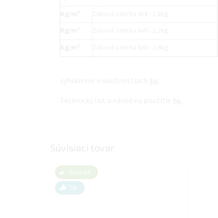
Kg/m²
Zubová stierka 4x4 - 1,8kg
Kg/m²
Zubová stierka 6x6 - 2,2kg
Kg/m²
Zubová stierka 8x8 - 2,6kg
vyhlásenie o vlastnostiach
tu.
Technický list a návod na použitie
tu.
Súvisiaci tovar
Novinka
Tip