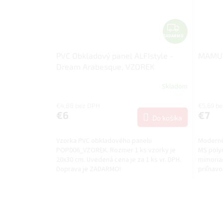
Z
ZADARMO
A
D
PVC Obkladový panel ALFIstyle -
MAMUT 
A
Dream Arabesque, VZOREK
R
M
Skladom
O
€4,88 bez DPH
€5,69 b
€6
€7
Do košíka
Vzorka PVC obkladového panelu
Moderné
POP006_VZOREK. Rozmer 1 ks vzorky je
MS polym
20x30 cm. Uvedená cena je za 1 ks vr. DPH.
mimoria
Doprava je ZADARMO!
priľnavo
vyvinuté