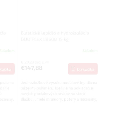
cia
Elastické lepidlo a hydroizolácia
DUO FLEX L8600 15 kg
Skladom
Skladom
€120,23 bez DPH
€147,88
košíka
Do košíka
pidlo na
Jednozložkové vysokomodulové lepidlo na
adanie
báze MS polyméru. Ideálne na pokladanie
ú
nových podlahových prvkov na starú
azaniny,
dlažbu, umelé mramory, potery a mazaniny,
kov, drevo a drevené...