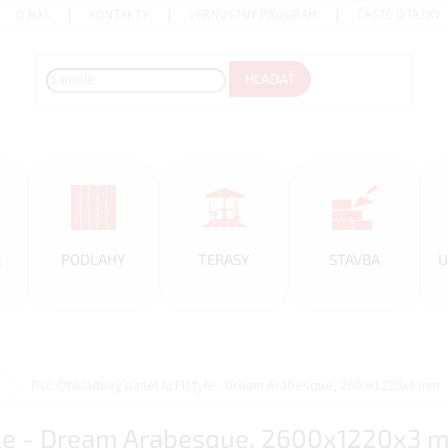
O NÁS
KONTAKTY
VERNOSTNÝ PROGRAM
ČASTÉ OTÁZKY
HĽADAŤ
&
PODLAHY
TERASY
STAVBA
U
PVC Obkladový panel ALFIstyle - Dream Arabesque, 2600x1220x3 mm
yle - Dream Arabesque, 2600x1220x3 