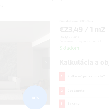
yle
Pôvodná cena:
€83 / kus
Jednotková
€23,49 / 1 m2
cena:
(
€74,50
/ kus
)
Zobrazované ceny sú vrátane DPH.
Skladom
Kalkulácia a o
1.
Koľko m² potrebujete?
2.
Dostanete
–10 %
3.
Za cenu