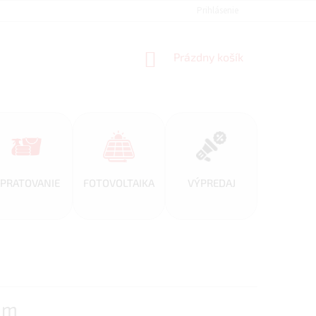
REFERENCIE
VEĽKOOBCHOD
BLOG
Prihlásenie
AKO NAKUPOVAŤ
NÁKUPNÝ
Prázdny košík
KOŠÍK
PRATOVANIE
FOTOVOLTAIKA
VÝPREDAJ
mm