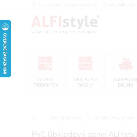
Prejsť
+421 911 844 272 (po-pia 8:00-16:30)
info@alfistyle.sk
na
obsah
VZORKY
OBKLADY A
ZAHRADA 
PRODUKTOV
PANELY
DIELŇA
Domov
Obklady a panely
PVC obkladové panely
PVC Obkladový panel ALFIst