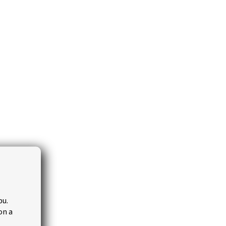
bu.
on a