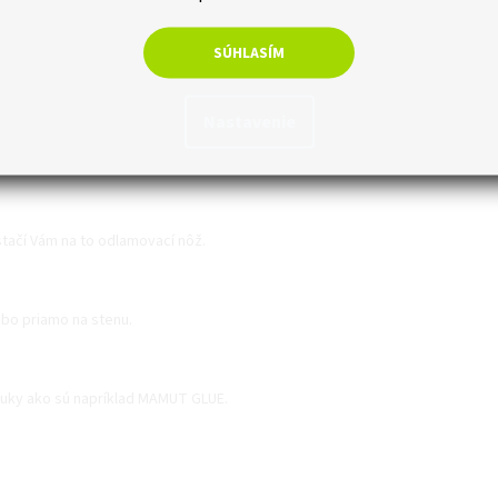
ovo výhodná alternatíva k prírodnému mramoru, čo znamená, že
eny skutočného mramoru.
SÚHLASÍM
Nastavenie
 inštalovať a očistite povrch od všetkých nečistôt.
stačí Vám na to odlamovací nôž.
ebo priamo na stenu.
onuky ako sú napríklad MAMUT GLUE.