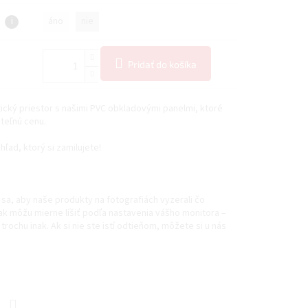
i
áno
nie
Pridať do košíka
ický priestor s našimi PVC obkladovými panelmi, ktoré
ateľnú cenu.
hľad, ktorý si zamilujete!
sa, aby naše produkty na fotografiách vyzerali čo
šak môžu mierne líšiť podľa nastavenia vášho monitora –
trochu inak. Ak si nie ste istí odtieňom, môžete si u nás