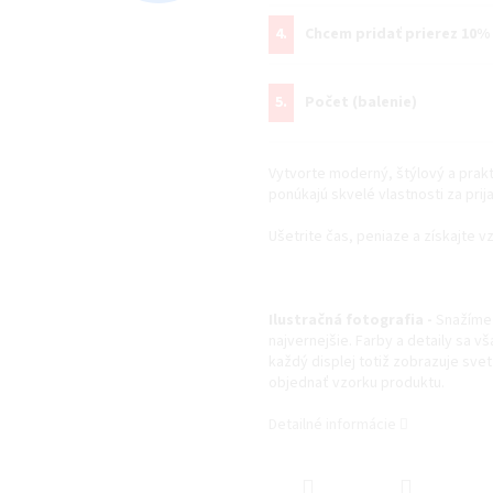
4.
Chcem pridať prierez 10%
5.
Počet (balenie)
Vytvorte moderný, štýlový a prakt
ponúkajú skvelé vlastnosti za prij
Ušetrite čas, peniaze a získajte vz
Ilustračná fotografia -
Snažíme 
najvernejšie. Farby a detaily sa v
každý displej totiž zobrazuje svet 
objednať vzorku produktu.
Detailné informácie