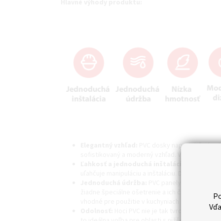
Hlavné výhody produktu:
Elegantný vzhľad:
PVC dosky napodobňujú vzhľ
sofistikovaný a moderný vzhľad. Vhodné pre rôz
Ľahkosť a jednoduchá inštalácia:
Na rozdiel
uľahčuje manipuláciu a inštaláciu. Dosky je mo
Jednoduchá údržba:
PVC panely sú veľmi jed
žiadne špeciálne ošetrenie a ich čistenie je je
Po
vhodné pre použitie v kuchyniach a kúpeľniach.
Vďa
Odolnosť:
Hoci PVC nie je tak tvrdé ako mramo
to ideálna voľba pre oblasti s nižšou intenzito