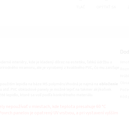
TLAČ
OPÝTAŤ SA
Dod
erné interiéry, kde je kladený dôraz na estetiku, ľahkú údržbu a
Hmot
prírodného mramoru, ale je vyrobený z kvalitného PVC, čo mu zaisťuje
Roz
Hrúb
Obsa
, použitím lepidla na báze MS polyméru.Vhodná je najmä na
obloženie
ku atď. PVC obkladové panely je možné lepiť na takmer akýkoľvek
Poče
ité lepidlo, ktoré sa volí podľa konkrétneho materiálu.
Kód 
 nepoužívať v miestach, kde teplota presahuje 60 °C
). Povrch panelov je opatrený UV vrstvou, a pri vystavení vyšším