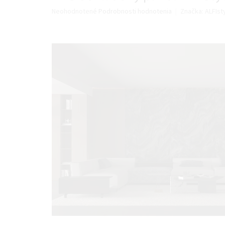
Priemerné
Neohodnotené
Podrobnosti hodnotenia
Značka:
ALFIst
hodnotenie
produktu
je
0,0
z
5
hviezdičiek.