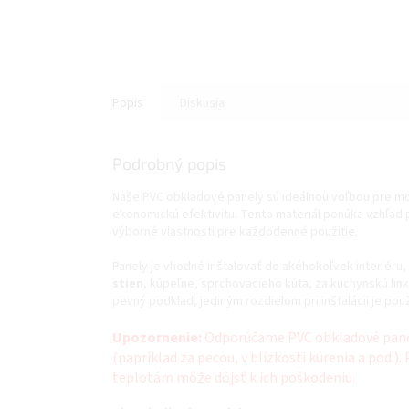
Popis
Diskusia
Podrobný popis
Naše PVC obkladové panely sú ideálnou voľbou pre mod
ekonomickú efektivitu. Tento materiál ponúka vzhľad 
výborné vlastnosti pre každodenné použitie.
Panely je vhodné inštalovať do akéhokoľvek interiéru
stien
, kúpeľne, sprchovacieho kúta, za kuchynskú lin
pevný podklad, jediným rozdielom pri inštalácii je použ
Upozornenie:
Odporúčame PVC obkladové panely
(napríklad za pecou, ​​v blízkosti kúrenia a pod.
teplotám môže dôjsť k ich poškodeniu.