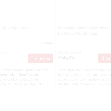
glue high tack
Elastické lepidlo a hydroizolá
DUO FLEX L8600 5 kg
Skladom
ez DPH
€45,73 bez DPH
€56,25
Do košíka
Do 
 jednozložkové lepidlo, na báze
Jednozložkové vysokomodulové le
éru s okamžitou fixáciou a
báze MS polyméru. Ideálne na pokl
dne vysokou počiatočnou
nových podlahových prvkov na star
sťou až 500 kg / m2. Špeciálne
dlažbu, umelé mramory, potery a m
 pre lepenie bez nutnej...
kov, drevo a drevené...