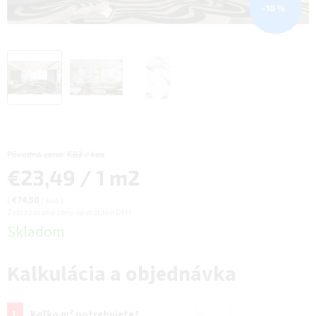
–10 %
Pôvodná cena:
€83 / kus
Jednotková
€23,49 / 1 m2
cena:
(
€74,50
/ kus
)
Zobrazované ceny sú vrátane DPH.
Skladom
Kalkulácia a objednávka
1.
Koľko m² potrebujete?