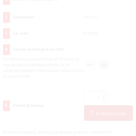
2.
Dostanete
ks
=
m²
3.
Za cenu
€
s DPH
4.
Chcem pridať prierez 10%
Pri obkladaní je potrebné brať do úvahy aj
áno
nie
nepravidelnú obkladanú plochu či zle
odrezaný obklad. Odporúčame teda rezervu
na prerez 10%.
5.
Počet (balenie)
Pridať do košíka
Vytvorte moderný, štýlový a praktický priestor s našimi PVC