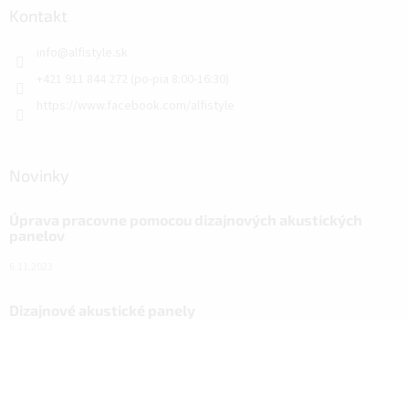
Kontakt
info
@
alfistyle.sk
+421 911 844 272 (po-pia 8:00-16:30)
https://www.facebook.com/alfistyle
Novinky
Úprava pracovne pomocou dizajnových akustických
panelov
6.11.2023
Dizajnové akustické panely
18.10.2023
Návod na nový vzhľad domácnosti vďaka ALFIstick na
SUPER.CZ