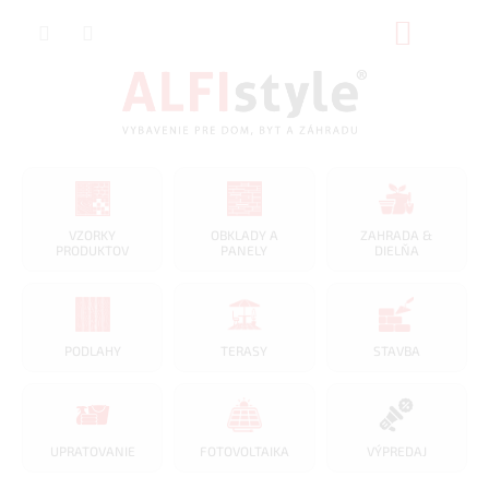
Prejsť
NÁKUP
na
obsah
KOŠÍK
VZORKY
OBKLADY A
ZAHRADA &
PRODUKTOV
PANELY
DIELŇA
PODLAHY
TERASY
STAVBA
UPRATOVANIE
FOTOVOLTAIKA
VÝPREDAJ