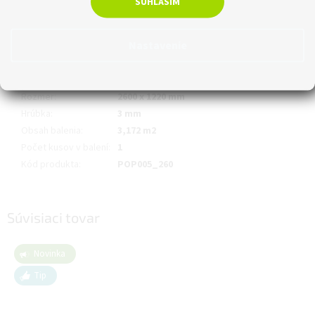
SÚHLASÍM
Technický list a návod na použitie
tu.
Dodatočné parametre
Nastavenie
Hmotnosť
:
19.8 kg
EAN
:
8595577212878
Rozmer
:
2600 x 1220 mm
Hrúbka
:
3 mm
Obsah balenia
:
3,172 m2
Počet kusov v balení
:
1
Kód produkta
:
POP005_260
Súvisiaci tovar
Novinka
Tip