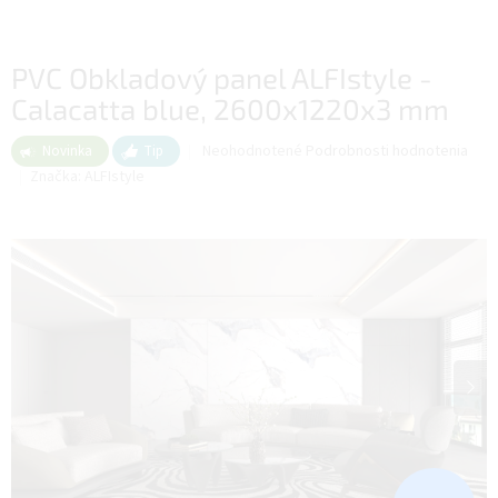
PVC Obkladový panel ALFIstyle -
Calacatta blue, 2600x1220x3 mm
Priemerné
Neohodnotené
Podrobnosti hodnotenia
Novinka
Tip
hodnotenie
Značka:
ALFIstyle
produktu
je
0,0
z
5
hviezdičiek.