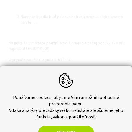
Naneste lepidlo buď na zadnú stranu panelu, alebo priamo
na stenu.
Na inštaláciu môžete použiť lepidlá priamo z našej ponuky ako sú
napríklad MAMUT GLUE.
V prípade použitia lepidla DUO FLEX:
Spotreba Lepidla
Kg/m²
Zubová stierka 4x4 - 1,8kg
Kg/m²
Zubová stierka 6x6 - 2,2kg
Používame cookies, aby sme Vám umožnili pohodlné
prezeranie webu.
Kg/m²
Zubová stierka 8x8 - 2,6kg
Vďaka analýze prevádzky webu neustále zlepšujeme jeho
funkcie, výkon a použiteľnosť.
vyhlásenie o vlastnostiach
tu.