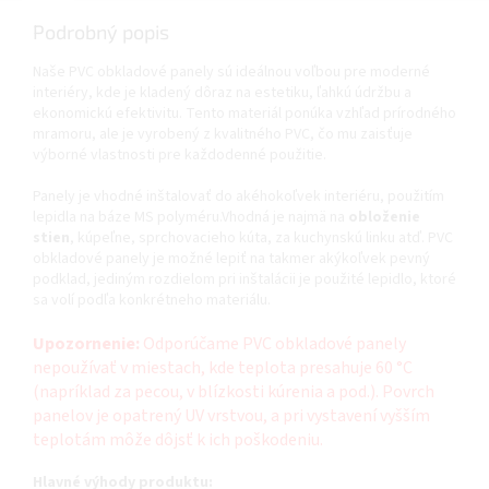
Podrobný popis
Naše PVC obkladové panely sú ideálnou voľbou pre moderné
interiéry, kde je kladený dôraz na estetiku, ľahkú údržbu a
ekonomickú efektivitu. Tento materiál ponúka vzhľad prírodného
mramoru, ale je vyrobený z kvalitného PVC, čo mu zaisťuje
výborné vlastnosti pre každodenné použitie.
Panely je vhodné inštalovať do akéhokoľvek interiéru, použitím
lepidla na báze MS polyméru.Vhodná je najmä na
obloženie
stien
, kúpeľne, sprchovacieho kúta, za kuchynskú linku atď. PVC
obkladové panely je možné lepiť na takmer akýkoľvek pevný
podklad, jediným rozdielom pri inštalácii je použité lepidlo, ktoré
sa volí podľa konkrétneho materiálu.
Upozornenie:
Odporúčame PVC obkladové panely
nepoužívať v miestach, kde teplota presahuje 60 °C
(napríklad za pecou, ​​v blízkosti kúrenia a pod.). Povrch
panelov je opatrený UV vrstvou, a pri vystavení vyšším
teplotám môže dôjsť k ich poškodeniu.
Hlavné výhody produktu: