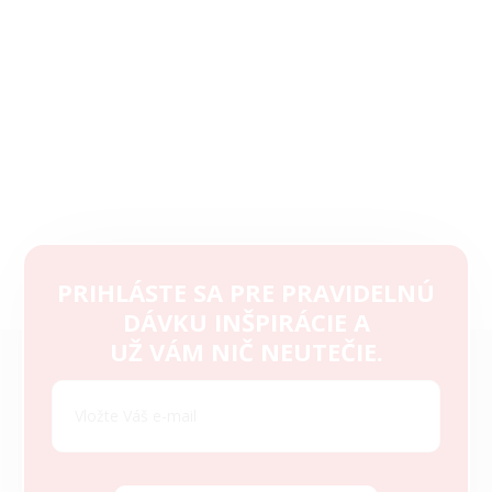
PRIHLÁSTE SA PRE PRAVIDELNÚ
DÁVKU INŠPIRÁCIE A
Z
UŽ VÁM NIČ NEUTEČIE.
á
p
ä
t
i
e