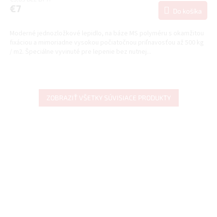
€7
Do košíka
Moderné jednozložkové lepidlo, na báze MS polyméru s okamžitou
fixáciou a mimoriadne vysokou počiatočnou priľnavosťou až 500 kg
/ m2. Špeciálne vyvinuté pre lepenie bez nutnej...
ZOBRAZIŤ VŠETKY SÚVISIACE PRODUKTY