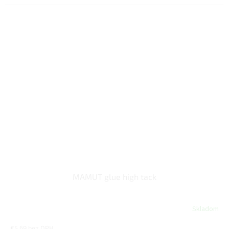
MAMUT glue high tack
Skladom
€5,69 bez DPH