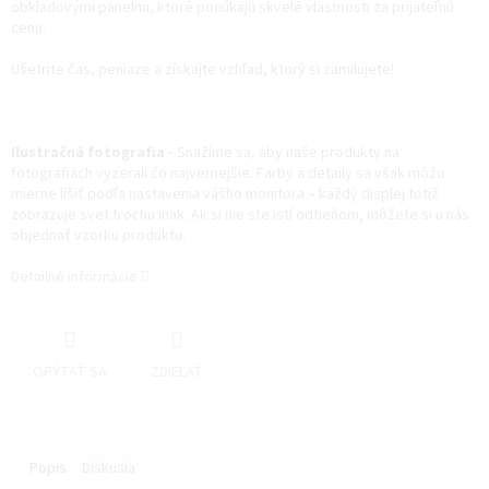
obkladovými panelmi, ktoré ponúkajú skvelé vlastnosti za prijateľnú
cenu.
Ušetrite čas, peniaze a získajte vzhľad, ktorý si zamilujete!
Ilustračná fotografia -
Snažíme sa, aby naše produkty na
fotografiách vyzerali čo najvernejšie. Farby a detaily sa však môžu
mierne líšiť podľa nastavenia vášho monitora – každý displej totiž
zobrazuje svet trochu inak. Ak si nie ste istí odtieňom, môžete si u nás
objednať vzorku produktu.
Detailné informácie
OPÝTAŤ SA
ZDIEĽAŤ
Popis
Diskusia