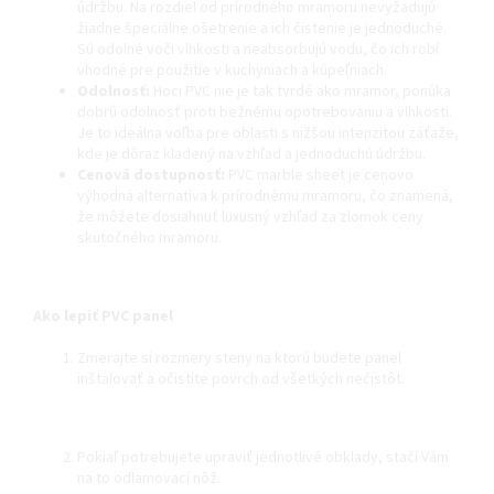
údržbu. Na rozdiel od prírodného mramoru nevyžadujú
žiadne špeciálne ošetrenie a ich čistenie je jednoduché.
Sú odolné voči vlhkosti a neabsorbujú vodu, čo ich robí
vhodné pre použitie v kuchyniach a kúpeľniach.
Odolnosť:
Hoci PVC nie je tak tvrdé ako mramor, ponúka
dobrú odolnosť proti bežnému opotrebovaniu a vlhkosti.
Je to ideálna voľba pre oblasti s nižšou intenzitou záťaže,
kde je dôraz kladený na vzhľad a jednoduchú údržbu.
Cenová dostupnosť:
PVC marble sheet je cenovo
výhodná alternatíva k prírodnému mramoru, čo znamená,
že môžete dosiahnuť luxusný vzhľad za zlomok ceny
skutočného mramoru.
Ako lepiť PVC panel
Zmerajte si rozmery steny na ktorú budete panel
inštalovať a očistite povrch od všetkých nečistôt.
Pokiaľ potrebujete upraviť jednotlivé obklady, stačí Vám
na to odlamovací nôž.