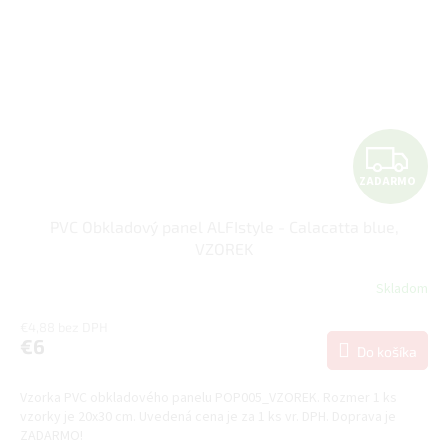
Z
ZADARMO
A
PVC Obkladový panel ALFIstyle - Calacatta blue,
D
VZOREK
A
Skladom
R
€4,88 bez DPH
€6
Do košíka
M
Vzorka PVC obkladového panelu POP005_VZOREK. Rozmer 1 ks
O
vzorky je 20x30 cm. Uvedená cena je za 1 ks vr. DPH. Doprava je
ZADARMO!