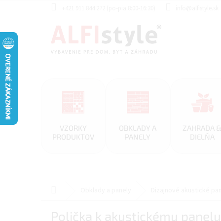
Prejsť
+421 911 844 272 (po-pia 8:00-16:30)
info@alfistyle.sk
na
obsah
VZORKY
OBKLADY A
ZAHRADA 
PRODUKTOV
PANELY
DIELŇA
Domov
Obklady a panely
Dizajnové akustické pa
Polička k akustickému panelu