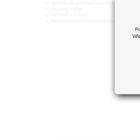
Jednoduchá a rýchla inštalácia bez nutnosti vŕ
Elegantný vzhľad
Odolnosť a stabilita
Možnosť presunúť podľa potreby rýchlosťou b
Po
Vďa