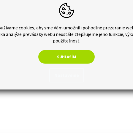
tania vďaka zámku na upevnenie
Mater
Max. 
inšta
lesku
Max. 
užívame cookies, aby sme Vám umožnili pohodlné prezeranie we
inšta
ka analýze prevádzky webu neustále zlepšujeme jeho funkcie, výk
Komp
použiteľnosť.
SÚHLASÍM
Nastavenie