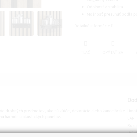
Odolnosť a stabilita
Možnosť presunúť podľa po
Detailné informácie
TLAČ
OPÝTAŤ SA
Dod
anie drobných predmetov, ako sú kľúče, dekorácie alebo kancelárske
Hmot
nu harmóniu akustických panelov.
EAN
:
Roz
Hrúb