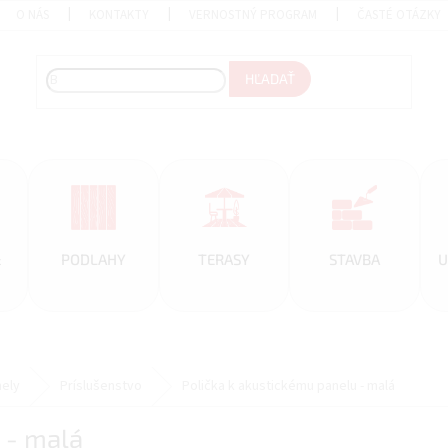
O NÁS
KONTAKTY
VERNOSTNÝ PROGRAM
ČASTÉ OTÁZKY
HĽADAŤ
&
PODLAHY
TERASY
STAVBA
U
nely
Príslušenstvo
Polička k akustickému panelu - malá
 - malá