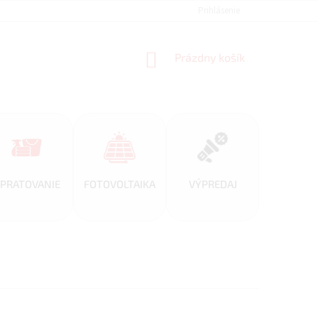
REFERENCIE
VEĽKOOBCHOD
BLOG
Prihlásenie
AKO NAKUPOVAŤ
NÁKUPNÝ
Prázdny košík
KOŠÍK
PRATOVANIE
FOTOVOLTAIKA
VÝPREDAJ