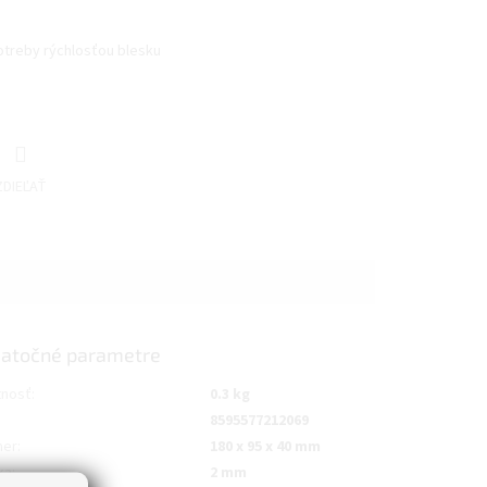
treby rýchlosťou blesku
ZDIEĽAŤ
atočné parametre
nosť
:
0.3 kg
8595577212069
mer
:
180 x 95 x 40 mm
ka
:
2 mm