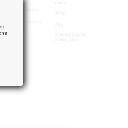
iál
:
Hliník
nosnosť pri vertikálnej
10 Kg
lácii aku. panelu
:
nosnosť pri horizontálnej
5 Kg
bu.
lácii aku. panelu
:
on a
Akustický panel
atibilný s
:
AK00x_LONG