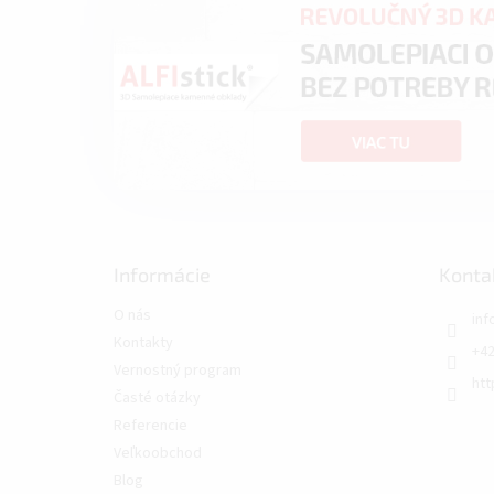
Informácie
Konta
O nás
inf
Kontakty
+42
Vernostný program
htt
Časté otázky
Referencie
Veľkoobchod
Blog