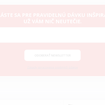
ÁSTE SA PRE PRAVIDELNÚ DÁVKU INŠPIR
UŽ VÁM NIČ NEUTEČIE.
ODOBERAŤ NEWSLETTER
Zásady spracovania osobných údajov