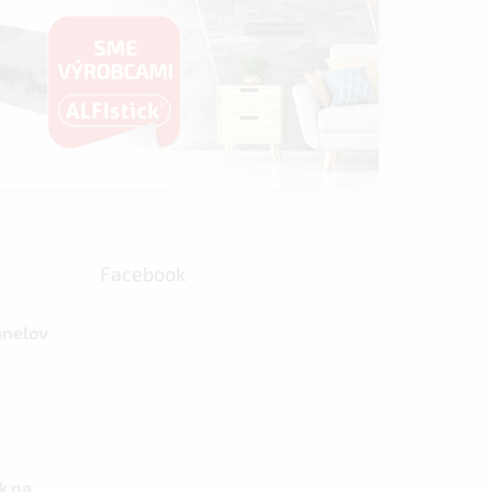
Facebook
anelov
k na