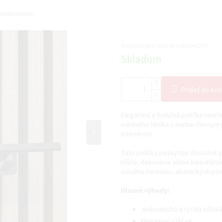
hodnotenia
Zobrazované ceny sú vrátane DPH.
Jednotková
Skladom
cena:
Pridať do koš
Elegantná a funkčná polička navr
odolného hliníka s matne čierny
interiérom.
Táto polička poskytuje dostatok 
kľúče, dekorácie alebo kancelár
vizuálnu harmóniu akustických pan
Hlavné výhody:
Jednoduchá a rýchla inštal
Elegantný vzhľad