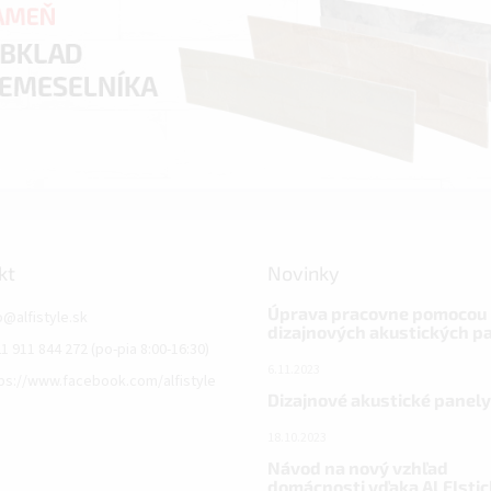
kt
Novinky
Úprava pracovne pomocou
o
@
alfistyle.sk
dizajnových akustických p
1 911 844 272 (po-pia 8:00-16:30)
6.11.2023
ps://www.facebook.com/alfistyle
Dizajnové akustické panely
18.10.2023
Návod na nový vzhľad
domácnosti vďaka ALFIstic