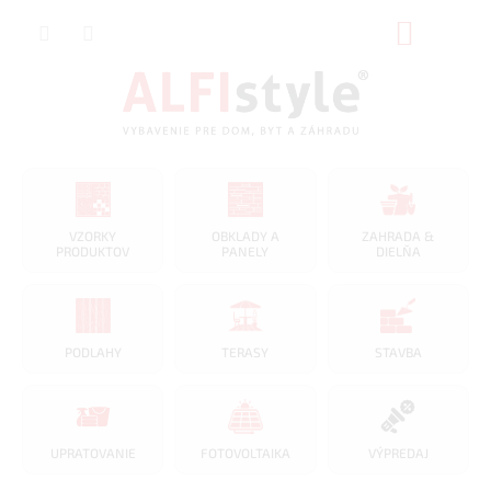
Prejsť
NÁKUP
na
obsah
KOŠÍK
VZORKY
OBKLADY A
ZAHRADA &
PRODUKTOV
PANELY
DIELŇA
PODLAHY
TERASY
STAVBA
UPRATOVANIE
FOTOVOLTAIKA
VÝPREDAJ