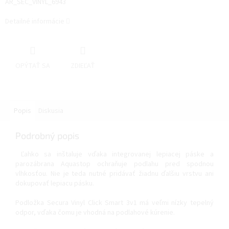
AR_SEC_VINYL_6943
Detailné informácie
OPÝTAŤ SA
ZDIEĽAŤ
Popis
Diskusia
Podrobný popis
Ľahko sa inštaluje vďaka integrovanej lepiacej páske a
parozábrana Aquastop ochraňuje podlahu pred spodnou
vlhkosťou. Nie je teda nutné pridávať žiadnu ďalšiu vrstvu ani
dokupovať lepiacu pásku.
Podložka Secura Vinyl Click Smart 3v1 má veľmi nízky tepelný
odpor, vďaka čomu je vhodná na podlahové kúrenie.