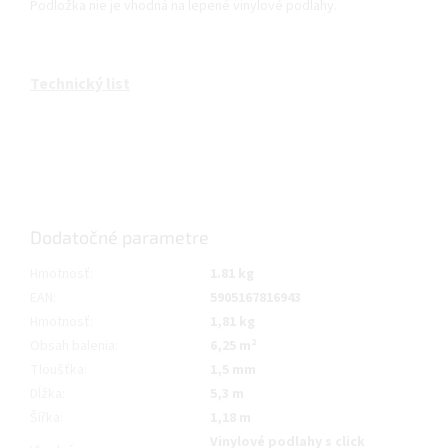
Podložka nie je vhodná na lepené vinylové podlahy.
Technický list
Dodatočné parametre
Hmotnosť
:
1.81 kg
EAN
:
5905167816943
Hmotnosť
:
1,81 kg
Obsah balenia
:
6,25 m²
Tloušťka
:
1,5 mm
Dĺžka
:
5,3 m
Šířka
:
1,18 m
Vinylové podlahy s click