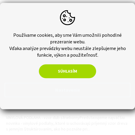
Používame cookies, aby sme Vám umožnili pohodlné
prezeranie webu.
Vďaka analýze prevádzky webu neustále zlepšujeme jeho
funkcie, výkon a použiteľnosť.
SPC vinylová podlaha - Dub strieborný
SÚHLASÍM
Skladom
€42,48 bez DPH
Nastavenie
€52,25
Jednotková
€19,64 / 1 m2
Do košíka
cena:
VINYLOVÁ PODLAHA - vzor dub striebornyPredstavujeme najväčšiu
novinku - vinylové podlahy, ktoré si uchovávajú príjemný vzor dreva
s jemným štruktúrovaním, ako ho poznáte pri...