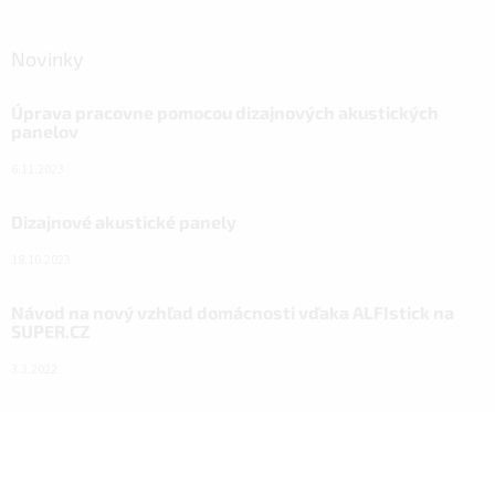
Novinky
Úprava pracovne pomocou dizajnových akustických
panelov
6.11.2023
Dizajnové akustické panely
18.10.2023
Návod na nový vzhľad domácnosti vďaka ALFIstick na
SUPER.CZ
3.3.2022
Facebook