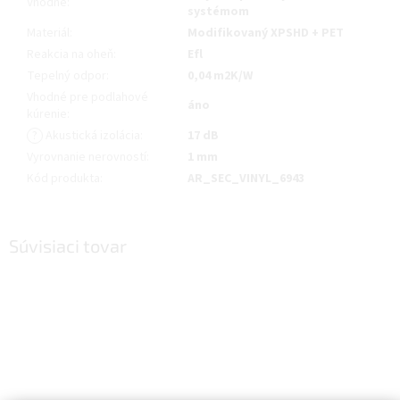
Vhodné
:
systémom
Materiál
:
Modifikovaný XPSHD + PET
Reakcia na oheň
:
Efl
Tepelný odpor
:
0,04 m2K/W
Vhodné pre podlahové
áno
kúrenie
:
?
Akustická izolácia
:
17 dB
Vyrovnanie nerovností
:
1 mm
Kód produkta
:
AR_SEC_VINYL_6943
Súvisiaci tovar