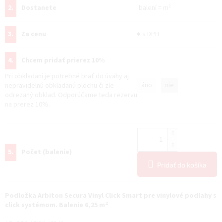
2.
Dostanete
balení
=
m²
3.
Za cenu
€
s DPH
4.
Chcem pridať prierez 10%
Pri obkladaní je potrebné brať do úvahy aj
áno
nie
nepravidelnú obkladanú plochu či zle
odrezaný obklad. Odporúčame teda rezervu
na prerez 10%.
5.
Počet (balenie)
Pridať do košíka
Podložka Arbiton Secura Vinyl Click Smart pre vinylové podlahy s
2
click systémom. Balenie 6,25 m