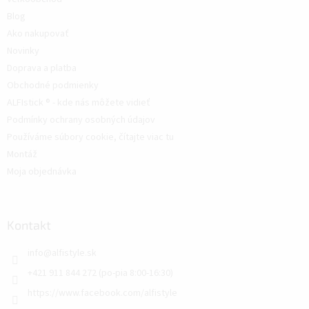
Blog
Ako nakupovať
Novinky
Doprava a platba
Obchodné podmienky
ALFIstick ® - kde nás môžete vidieť
Podmínky ochrany osobných údajov
Používáme súbory cookie, čítajte viac tu
Montáž
Moja objednávka
Kontakt
info
@
alfistyle.sk
+421 911 844 272 (po-pia 8:00-16:30)
https://www.facebook.com/alfistyle