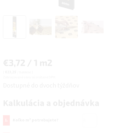
Jednotková
€3,72 / 1 m2
cena:
(
€23,25
/ balenie
)
Zobrazované ceny sú vrátane DPH.
Dostupné do dvoch týždňov
Kalkulácia a objednávka
1.
Koľko m² potrebujete?