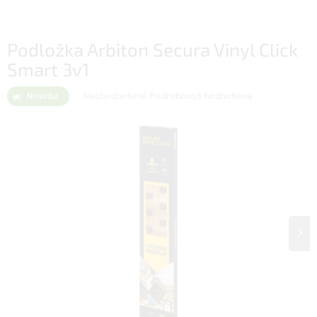
Podložka Arbiton Secura Vinyl Click
Smart 3v1
Priemerné
Neohodnotené
Podrobnosti hodnotenia
Novinka
hodnotenie
produktu
je
0,0
z
5
hviezdičiek.