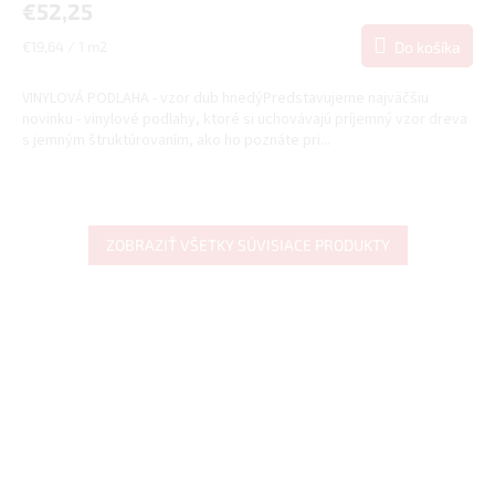
€52,25
Jednotková
€19,64 / 1 m2
Do košíka
cena:
VINYLOVÁ PODLAHA - vzor dub hnedýPredstavujeme najväčšiu
novinku - vinylové podlahy, ktoré si uchovávajú príjemný vzor dreva
s jemným štruktúrovaním, ako ho poznáte pri...
ZOBRAZIŤ VŠETKY SÚVISIACE PRODUKTY