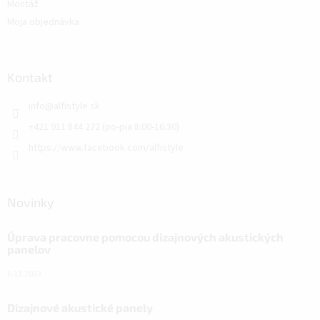
Montáž
Moja objednávka
Kontakt
info
@
alfistyle.sk
+421 911 844 272 (po-pia 8:00-16:30)
https://www.facebook.com/alfistyle
Novinky
Úprava pracovne pomocou dizajnových akustických
panelov
6.11.2023
Dizajnové akustické panely