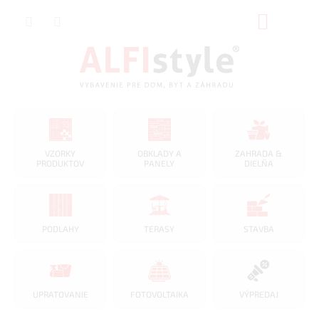
Prejsť
NÁKUP
na
obsah
KOŠÍK
VZORKY
OBKLADY A
ZAHRADA &
PRODUKTOV
PANELY
DIELŇA
PODLAHY
TERASY
STAVBA
UPRATOVANIE
FOTOVOLTAIKA
VÝPREDAJ