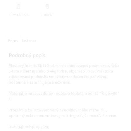
OPÝTAŤ SA
ZDIEĽAŤ
Popis
Diskusia
Podrobný popis
Plastový hrantík SN110 ratan so zabudovanou podmiskou, šírka
54 cm v čiernej alebo bielej farbe, objem 15 litrov. Praktická
zabudovaná podmiska umožňuje rastlinám čerpať vlahu
postupne a zabraňuje premokreniu.
Materiál je mrazuvzdorný - odoláva teplotám od -25 ° C do +90 °
C.
Produkt je zo 70% vyrobený z recyklovaného materiálu,
opatrený ochrannou vrstvou proti degradujúcemu UV žiareniu.
Materiál: polypropylén