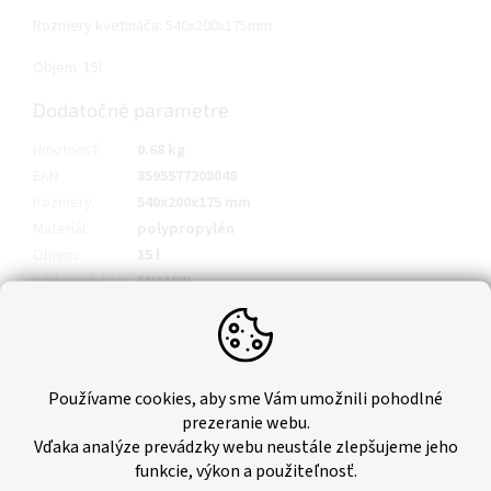
Rozmery kvetináča: 540x200x175mm
Objem: 15l
Dodatočné parametre
Hmotnosť
:
0.68 kg
EAN
:
8595577208048
Rozmery
:
540x200x175 mm
Materiál
:
polypropylén
Objem
:
15 l
Kód produkta
:
SN110W
Používame cookies, aby sme Vám umožnili pohodlné
prezeranie webu.
Vďaka analýze prevádzky webu neustále zlepšujeme jeho
funkcie, výkon a použiteľnosť.