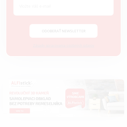
ä
t
i
e
ODOBERAŤ NEWSLETTER
Zásady spracovania osobných údajov