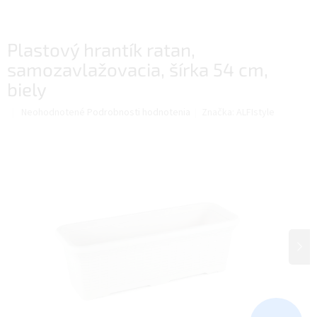
Plastový hrantík ratan,
samozavlažovacia, šírka 54 cm,
biely
Priemerné
Neohodnotené
Podrobnosti hodnotenia
Značka:
ALFIstyle
hodnotenie
produktu
je
0,0
z
5
hviezdičiek.