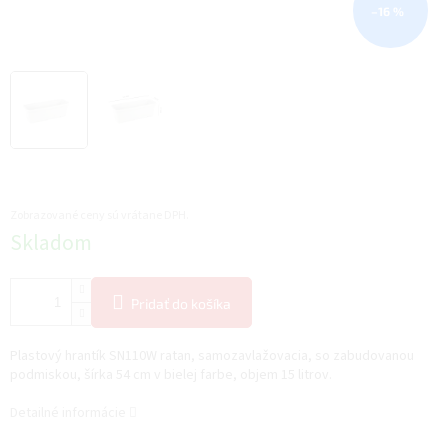
–16 %
Zobrazované ceny sú vrátane DPH.
Jednotková
Skladom
cena:
Pridať do košíka
Plastový hrantík SN110W ratan, samozavlažovacia, so zabudovanou
podmiskou, šírka 54 cm v bielej farbe, objem 15 litrov.
Detailné informácie