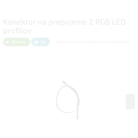
Konektor na prepojenie 2 RGB LED
profilov
Priemerné
Neohodnotené
Podrobnosti hodnotenia
Novinka
Tip
hodnotenie
produktu
je
0,0
z
5
hviezdičiek.