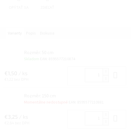
OPÝTAŤ SA
ZDIEĽAŤ
Varianty
Popis
Diskusia
Rozměr: 50 cm
Skladom
EAN:
8595577210874
€1,50
/ ks
Do 
€1,22 bez DPH
Rozměr: 150 cm
Momentálne nedostupné
EAN:
8595577210881
€3,25
/ ks
Do 
€2,64 bez DPH