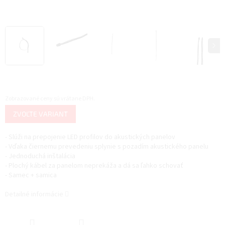
Zobrazované ceny sú vrátane DPH.
Jednotková
ZVOĽTE VARIANT
cena:
- Slúži na prepojenie LED profilov do akustických panelov
- Vďaka čiernemu prevedeniu splynie s pozadím akustického panelu
- Jednoduchá inštalácia
- Plochý kábel za panelom neprekáža a dá sa ľahko schovať
- Samec + samica
Detailné informácie