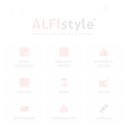
Prejsť
NÁKUP
na
obsah
KOŠÍK
VZORKY
OBKLADY A
ZAHRADA &
PRODUKTOV
PANELY
DIELŇA
PODLAHY
TERASY
STAVBA
UPRATOVANIE
FOTOVOLTAIKA
VÝPREDAJ