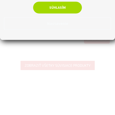
Riadiaca jednotka k LED profilu (RGB)
SÚHLASÍM
Skladom
Nastavenie
€22,56 bez DPH
€27,75
Do košíka
ZOBRAZIŤ VŠETKY SÚVISIACE PRODUKTY