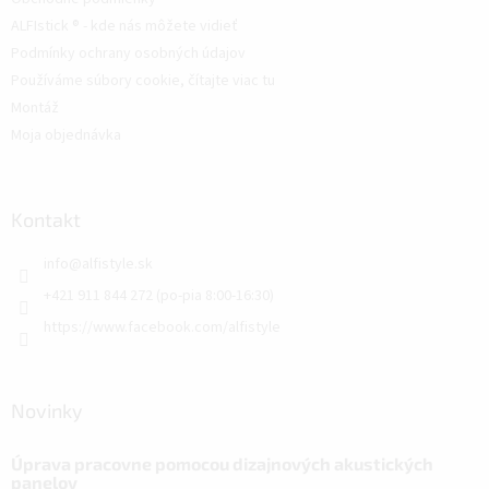
ALFIstick ® - kde nás môžete vidieť
Podmínky ochrany osobných údajov
Používáme súbory cookie, čítajte viac tu
Montáž
Moja objednávka
Kontakt
info
@
alfistyle.sk
+421 911 844 272 (po-pia 8:00-16:30)
https://www.facebook.com/alfistyle
Novinky
Úprava pracovne pomocou dizajnových akustických
panelov