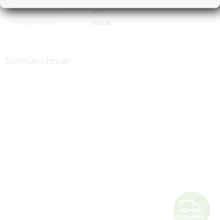
Mrazuvzdornosť
:
ano
Kód produkta
:
BL020
Súvisiaci tovar
Z
ZADARMO