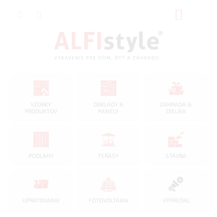
Prejsť
NÁKUP
na
obsah
KOŠÍK
VZORKY
OBKLADY A
ZAHRADA &
PRODUKTOV
PANELY
DIELŇA
PODLAHY
TERASY
STAVBA
UPRATOVANIE
FOTOVOLTAIKA
VÝPREDAJ