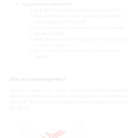
Vyplňte našu kalkulačku!
krok: Napíšte potrebnú obkladovú plochu v m².
krok: Automaticky sa vám vypočíta, koľko balení
potrebujete a koľko to je m².
krok: Automaticky sa vám prepočíta, akú cenu za
balenie zaplatíte.
krok: Zvoľte si, či chcete pridať 10 % z potrebného
množstva na prierez
krok: Potrebný počet balení je možné vložiť do
"košíka".
Ako na rohové prvky?
Jednou z variantov je výroba rezaním klasického kamenného
obkladu. Využite postup výroby rohových prvkov rezaných pod
uhlom 45°. Ak si s rohovým obkladom neviete rady, prečítajte si,
AKO NA TO
.