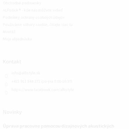
Obchodné podmienky
ALFIstick ® - kde nás môžete vidieť
Podmínky ochrany osobných údajov
Používáme súbory cookie, čítajte viac tu
Montáž
Moja objednávka
Kontakt
info
@
alfistyle.sk
+421 911 844 272 (po-pia 8:00-16:30)
https://www.facebook.com/alfistyle
Novinky
Úprava pracovne pomocou dizajnových akustických