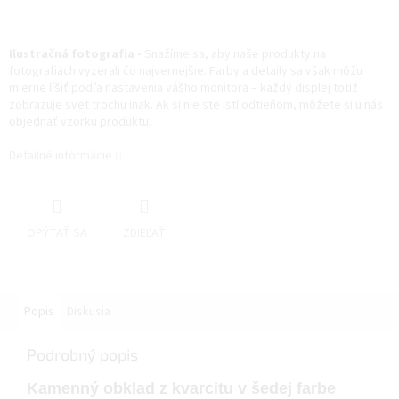
Ilustračná fotografia -
Snažíme sa, aby naše produkty na
fotografiách vyzerali čo najvernejšie. Farby a detaily sa však môžu
mierne líšiť podľa nastavenia vášho monitora – každý displej totiž
zobrazuje svet trochu inak. Ak si nie ste istí odtieňom, môžete si u nás
objednať vzorku produktu.
Detailné informácie
OPÝTAŤ SA
ZDIEĽAŤ
Popis
Diskusia
Podrobný popis
Kamenný obklad z kvarcitu v šedej farbe