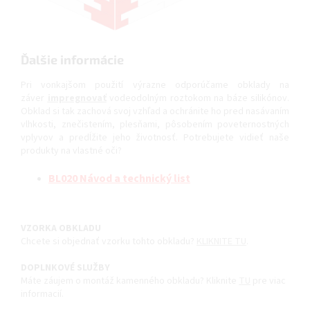
Ďalšie informácie
Pri vonkajšom použití výrazne odporúčame obklady na
záver
impregnovať
vodeodolným roztokom na báze silikónov.
Obklad si tak zachová svoj vzhľad a ochránite ho pred nasávaním
vlhkosti, znečistením, plesňami, pôsobením poveternostných
vplyvov a predĺžite jeho životnosť. Potrebujete vidieť naše
produkty na vlastné oči?
BL020 Návod a technický list
VZORKA OBKLADU
Chcete si objednať vzorku tohto obkladu?
KLIKNITE TU
.
DOPLNKOVÉ SLUŽBY
Máte záujem o montáž kamenného obkladu? Kliknite
TU
pre viac
informacií.