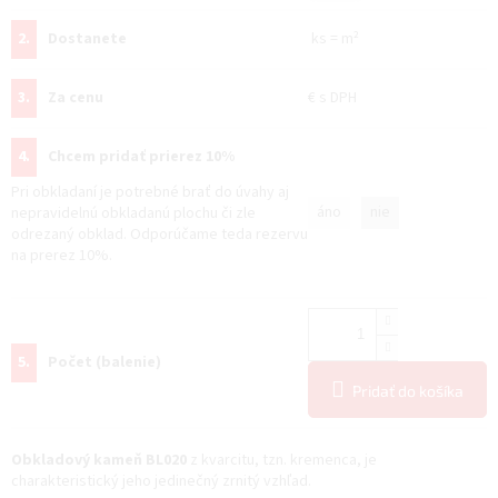
2.
Dostanete
ks
=
m²
3.
Za cenu
€
s DPH
4.
Chcem pridať prierez 10%
Pri obkladaní je potrebné brať do úvahy aj
áno
nie
nepravidelnú obkladanú plochu či zle
odrezaný obklad. Odporúčame teda rezervu
na prerez 10%.
5.
Počet (balenie)
Pridať do košíka
Obkladový kameň BL020
z kvarcitu, tzn. kremenca, je
charakteristický jeho jedinečný zrnitý vzhľad.