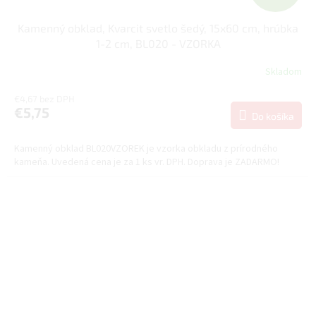
A
Kamenný obklad, Kvarcit svetlo šedý, 15x60 cm, hrúbka
D
1-2 cm, BL020 - VZORKA
A
Skladom
R
€4,67 bez DPH
€5,75
Do košíka
M
Kamenný obklad BL020VZOREK je vzorka obkladu z prírodného
O
kameňa. Uvedená cena je za 1 ks vr. DPH. Doprava je ZADARMO!