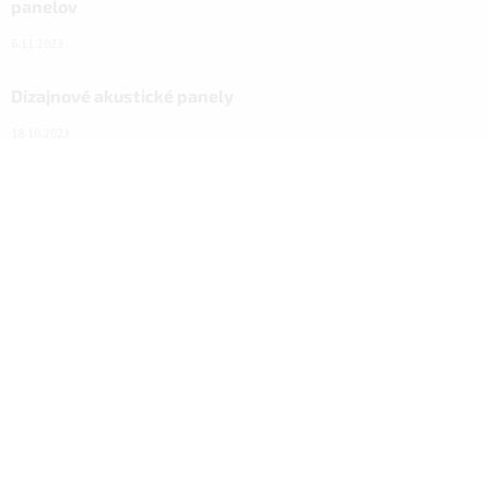
panelov
6.11.2023
Dizajnové akustické panely
18.10.2023
Návod na nový vzhľad domácnosti vďaka ALFIstick na
SUPER.CZ
3.3.2022
Facebook