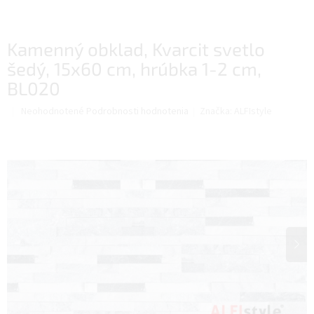
Kamenný obklad, Kvarcit svetlo
šedý, 15x60 cm, hrúbka 1-2 cm,
BL020
Priemerné
Neohodnotené
Podrobnosti hodnotenia
Značka:
ALFIstyle
hodnotenie
produktu
je
0,0
z
5
hviezdičiek.