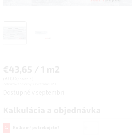
Jednotková
€43,65 / 1 m2
cena:
(
€27,50
/ balenie
)
Zobrazované ceny sú vrátane DPH.
Dostupné v septembri
Kalkulácia a objednávka
1.
Koľko m² potrebujete?