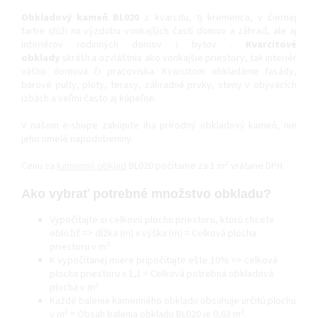
Obkladový kameň BL020
z kvarcitu, tj kremenca, v čiernej
farbe slúži na výzdobu vonkajších častí domov a záhrad, ale aj
interiérov rodinných domov i bytov .
Kvarcitové
obklady
skrášli a ozvláštnia ako vonkajšie priestory, tak interiér
vášho domova či pracoviska. Kvarcitom obkladáme fasády,
barové pulty, ploty, terasy, záhradné prvky, steny v obývacích
izbách a veľmi často aj kúpeľne.
V našom e-shope zakúpite iba prírodný obkladový kameň, nie
jeho umelé napodobeniny.
Cenu za
kamenný obklad
BL020 počítame za 1 m² vrátane DPH.
Ako vybrať potrebné množstvo obkladu?
Vypočítajte si celkovú plochu priestoru, ktorú chcete
obložiť => dĺžka (m) x výška (m) = Celková plocha
priestoru v m²
K vypočítanej miere pripočítajte ešte 10% => celková
plocha priestoru x 1,1 = Celková potrebná obkladová
plocha v m²
Každé balenie kamenného obkladu obsahuje určitú plochu
v m² = Obsah balenia obkladu BL020 je 0,63 m².