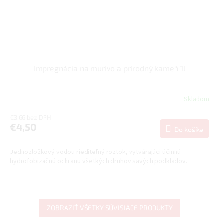
Impregnácia na murivo a prírodný kameň 1l
Skladom
€3,66 bez DPH
€4,50
Do košíka
Jednozložkový vodou riediteľný roztok, vytvárajúci účinnú
hydrofobizačnú ochranu všetkých druhov savých podkladov.
ZOBRAZIŤ VŠETKY SÚVISIACE PRODUKTY