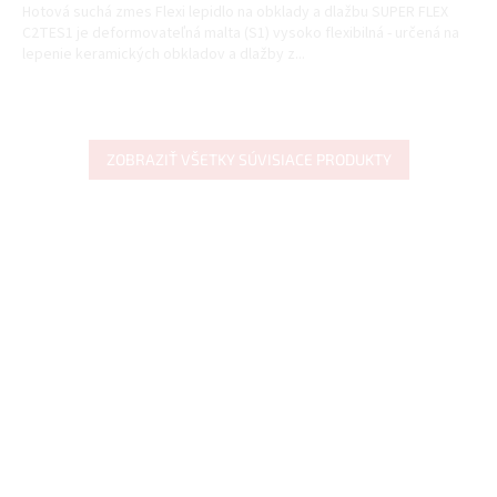
Hotová suchá zmes Flexi lepidlo na obklady a dlažbu SUPER FLEX
C2TES1 je deformovateľná malta (S1) vysoko flexibilná - určená na
lepenie keramických obkladov a dlažby z...
ZOBRAZIŤ VŠETKY SÚVISIACE PRODUKTY