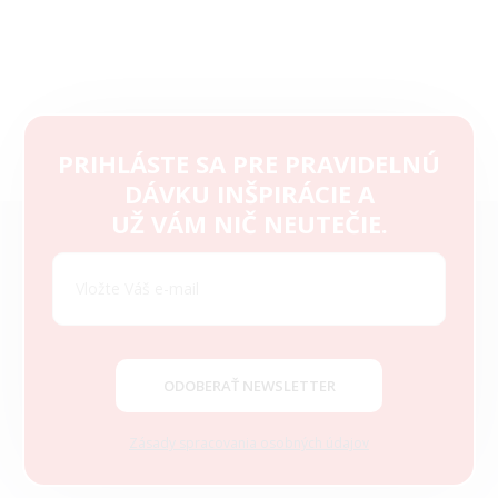
PRIHLÁSTE SA PRE PRAVIDELNÚ
DÁVKU INŠPIRÁCIE A
Z
UŽ VÁM NIČ NEUTEČIE.
á
p
ä
t
i
e
ODOBERAŤ NEWSLETTER
Zásady spracovania osobných údajov