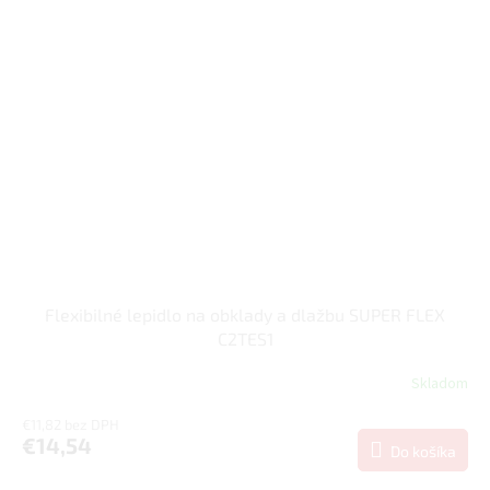
Flexibilné lepidlo na obklady a dlažbu SUPER FLEX
C2TES1
Skladom
€11,82 bez DPH
€14,54
Do košíka