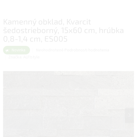
Kamenný obklad, Kvarcit
šedostrieborný, 15x60 cm, hrúbka
0,8-1,4 cm, ES005
Priemerné
Neohodnotené
Podrobnosti hodnotenia
Novinka
hodnotenie
Značka:
ALFIstyle
produktu
je
0,0
z
5
hviezdičiek.