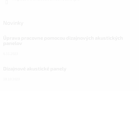
Novinky
Úprava pracovne pomocou dizajnových akustických
panelov
6.11.2023
Dizajnové akustické panely
18.10.2023
Návod na nový vzhľad domácnosti vďaka ALFIstick na
SUPER.CZ
3.3.2022
Facebook