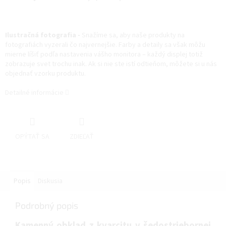
Ilustračná fotografia -
Snažíme sa, aby naše produkty na
fotografiách vyzerali čo najvernejšie. Farby a detaily sa však môžu
mierne líšiť podľa nastavenia vášho monitora – každý displej totiž
zobrazuje svet trochu inak. Ak si nie ste istí odtieňom, môžete si u nás
objednať vzorku produktu.
Detailné informácie
OPÝTAŤ SA
ZDIEĽAŤ
Popis
Diskusia
Podrobný popis
Kamenný obklad z kvarcitu v šedostriebornej