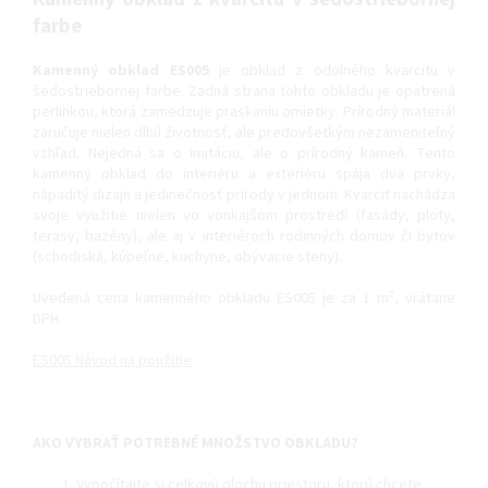
farbe
Kamenný obklad ES005
je obklad z odolného kvarcitu v
šedostriebornej farbe. Zadná strana tohto obkladu je opatrená
perlinkou, ktorá zamedzuje praskaniu omietky. Prírodný materiál
zaručuje nielen dlhú životnosť, ale predovšetkým nezameniteľný
vzhľad. Nejedná sa o imitáciu, ale o prírodný kameň. Tento
kamenný obklad do interiéru a exteriéru spája dva prvky,
nápaditý dizajn a jedinečnosť prírody v jednom. Kvarcit nachádza
svoje využitie nielen vo vonkajšom prostredí (fasády, ploty,
terasy, bazény), ale aj v interiéroch rodinných domov či bytov
(schodiská, kúpeľne, kuchyne, obývacie steny).
Uvedená cena kamenného obkladu ES005 je za 1 m², vrátane
DPH.
ES005 Návod na použitie
AKO VYBRAŤ POTREBNÉ MNOŽSTVO OBKLADU?
Vypočítajte si celkovú plochu priestoru, ktorú chcete