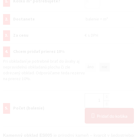
1.
Koľko m² potrebujete?
2.
Dostanete
balenie
=
m²
3.
Za cenu
€
s DPH
4.
Chcem pridať prierez 10%
Pri obkladaní je potrebné brať do úvahy aj
áno
nie
nepravidelnú obkladanú plochu či zle
odrezaný obklad. Odporúčame teda rezervu
na prerez 10%.
5.
Počet (balenie)
Pridať do košíka
Kamenný obklad ES005
 je prírodný kameň – kvarcit v šedostrieborn