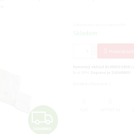
yle
Zobrazované ceny sú vrátane DPH.
Jednotková
Skladom
cena:
Pridať do koš
Kamenný obklad BL006VZOREK
j
ks vr. DPH.
Doprava je ZADARMO!
Detailné informácie
Z
TLAČ
OPÝTAŤ SA
ZADARMO