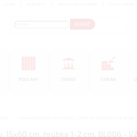
O NÁS
KONTAKTY
VERNOSTNÝ PROGRAM
ČASTÉ OTÁZKY
HĽADAŤ
&
PODLAHY
TERASY
STAVBA
U
ladů
Kamenný obklad, Kvarcit ivory, 15x60 cm, hrúbka 1-2 cm, BL006
y, 15x60 cm, hrúbka 1-2 cm, BL006 - 