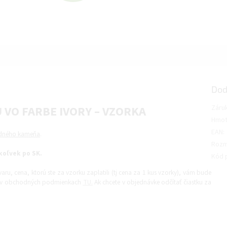
A
D
A
Dod
R
 VO FARBE IVORY – VZORKA
Záru
Hmot
EAN
:
odného kameňa
.
M
Rozm
oľvek po SK.
Kód 
O
ru, cena, ktorú ste za vzorku zaplatili (tj cena za 1 kus vzorky), vám bude
ete v obchodných podmienkach
TU.
Ak chcete v objednávke odčítať čiastku za