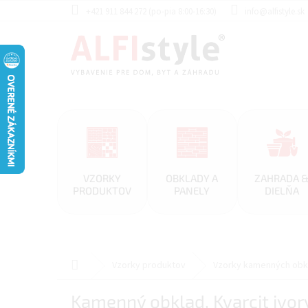
Prejsť
+421 911 844 272 (po-pia 8:00-16:30)
info@alfistyle.sk
na
obsah
VZORKY
OBKLADY A
ZAHRADA 
PRODUKTOV
PANELY
DIELŇA
Domov
Vzorky produktov
Vzorky kamenných obk
Kamenný obklad, Kvarcit ivor