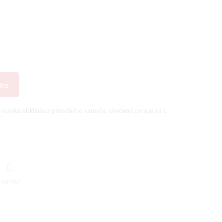
íka
e vzorka obkladu z prírodného kameňa. Uvedená cena je za 1
ZDIEĽAŤ