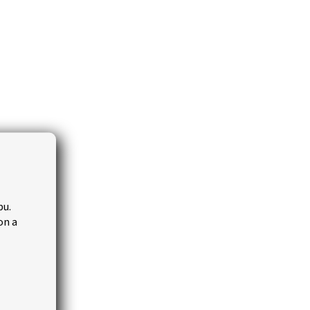
bu.
on a