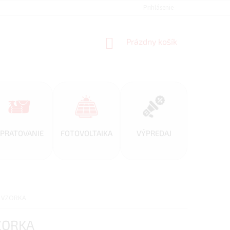
REFERENCIE
VEĽKOOBCHOD
BLOG
Prihlásenie
AKO NAKUPOVAŤ
NÁKUPNÝ
Prázdny košík
KOŠÍK
PRATOVANIE
FOTOVOLTAIKA
VÝPREDAJ
 - VZORKA
VZORKA