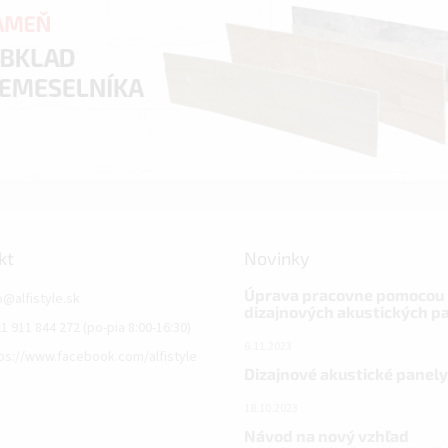
kt
Novinky
Úprava pracovne pomocou
o
@
alfistyle.sk
dizajnových akustických p
1 911 844 272 (po-pia 8:00-16:30)
6.11.2023
ps://www.facebook.com/alfistyle
Dizajnové akustické panely
18.10.2023
Návod na nový vzhľad