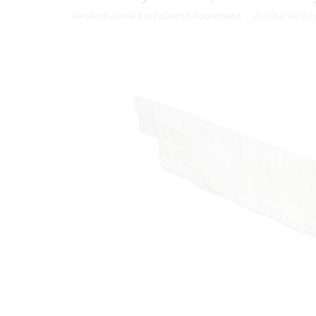
Priemerné
Neohodnotené
Podrobnosti hodnotenia
Značka:
ALFIst
hodnotenie
produktu
je
0,0
z
5
hviezdičiek.