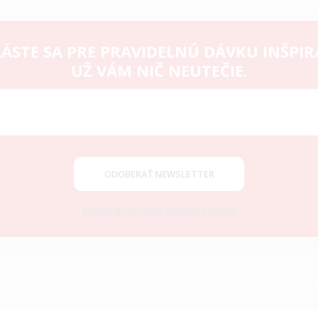
ÁSTE SA PRE PRAVIDELNÚ DÁVKU INŠPIR
UŽ VÁM NIČ NEUTEČIE.
ODOBERAŤ NEWSLETTER
Zásady spracovania osobných údajov