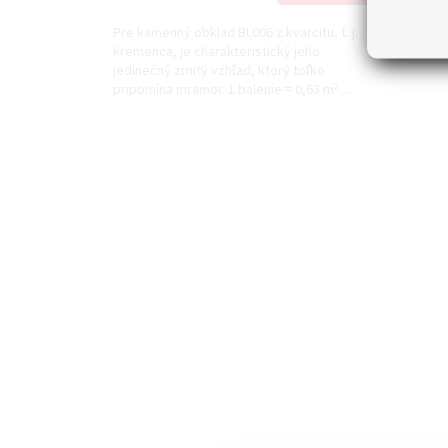
cena:
Pre kamenný obklad BL006 z kvarcitu, t. j.
kremenca, je charakteristický jeho
jedinečný zrnitý vzhľad, ktorý toľko
pripomína mramor. 1 balenie = 0,63 m² ...