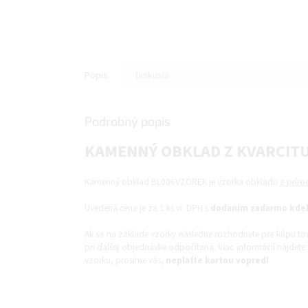
Popis
Diskusia
Podrobný popis
KAMENNÝ OBKLAD Z KVARCITU
Kamenný obklad BL006VZOREK je vzorka obkladu
z prír
Uvedená cena je za 1 ks vr. DPH s
dodaním zadarmo kdek
Ak sa na základe vzorky následne rozhodnete pre kúpu tova
pri ďalšej objednávke odpočítaná. Viac informácií nájd
vzorku, prosíme vás,
neplaťte kartou vopred!