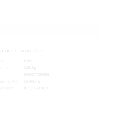
atočné parametre
ka
:
5 let
nosť
:
2.93 kg
8595577204293
er vzorky
:
15x64 cm
produkta
:
BL006VZOREK