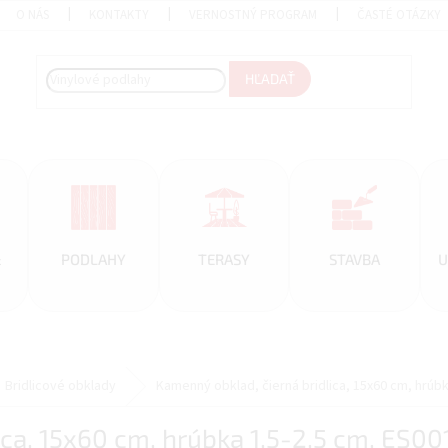
O NÁS
KONTAKTY
VERNOSTNÝ PROGRAM
ČASTÉ OTÁZKY
HĽADAŤ
&
PODLAHY
TERASY
STAVBA
U
Bridlicové obklady
Kamenný obklad, čierná bridlica, 15x60 cm, hrúbk
ica, 15x60 cm, hrúbka 1,5-2,5 cm, ES00