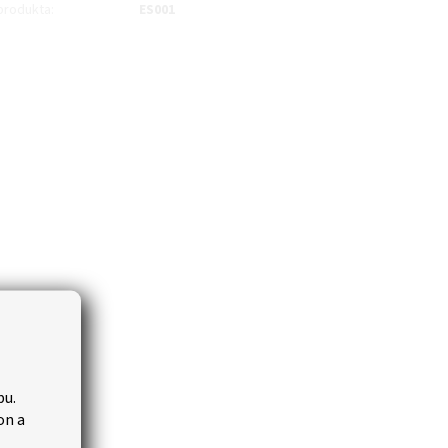
produkta
:
ES001
bu.
on a