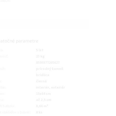
ZDIEĽAŤ
atočné parametre
ka
:
5 let
nosť
:
23 kg
8595577205627
iál:
:
prírodný kameň
bridlica
:
:
čierná
tie:
:
interiér, exteriér
er:
:
15x64 cm
ka:
:
až 2,5 cm
h balenia:
:
0,66 m²
 obkladov v balení:
:
8 ks