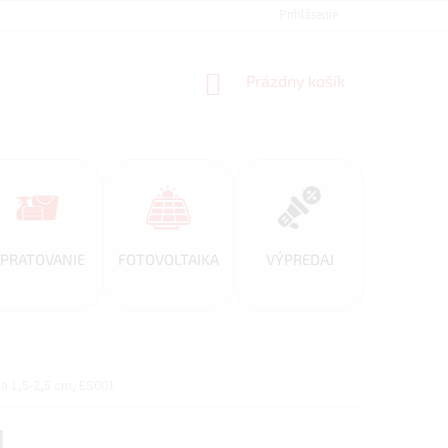
REFERENCIE
VEĽKOOBCHOD
BLOG
Prihlásenie
AKO NAKUPOVAŤ
NÁKUPNÝ
Prázdny košík
KOŠÍK
PRATOVANIE
FOTOVOLTAIKA
VÝPREDAJ
a 1,5-2,5 cm, ES001
1