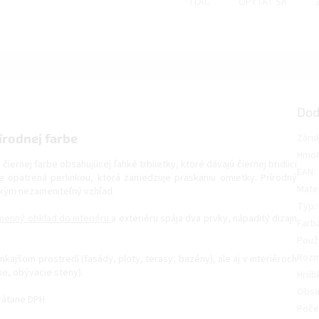
TLAČ
OPÝTAŤ SA
Dod
írodnej farbe
Záru
Hmot
 čiernej farbe obsahujúcej ľahké trblietky, ktoré dávajú čiernej bridlici
EAN
:
e opatrená perlinkou, ktorá zamedzuje praskaniu omietky. Prírodný
Mater
etkým nezameniteľný vzhľad.
Typ:
:
menný obklad
do interiéru
a exteriéru spája dva prvky, nápaditý dizajn
Farba
Použi
Rozm
kajšom prostredí (fasády, ploty, terasy, bazény), ale aj v interiéroch
e, obývacie steny).
Hrúb
Obsa
rátane DPH
Počet