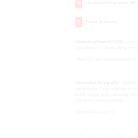
4.
Chcem pridať prierez 10%
5.
Počet (balenie)
Obkladový kameň ES001
z prírod
častí domov a záhrad, ale aj inter
Najnižšia cena za posledných 30 
Ilustračná fotografia -
Snažíme 
najvernejšie. Farby a detaily sa v
každý displej totiž zobrazuje svet 
objednať vzorku produktu.
Detailné informácie