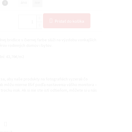
i
áno
nie
Pridať do košíka
nej bridlice v čiernej farbe slúži na výzdobu vonkajších
iérov rodinných domov i bytov.
dní: 43,76€/m2
sa, aby naše produkty na fotografiách vyzerali čo
šak môžu mierne líšiť podľa nastavenia vášho monitora –
trochu inak. Ak si nie ste istí odtieňom, môžete si u nás