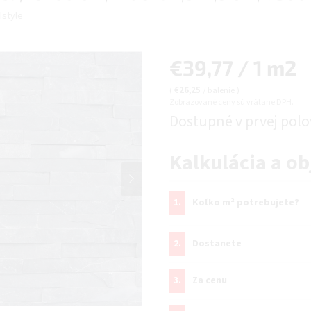
Istyle
Jednotková
€39,77 / 1 m2
cena:
(
€26,25
/ balenie
)
Zobrazované ceny sú vrátane DPH.
Dostupné v prvej polov
Kalkulácia a o
1.
Koľko m² potrebujete?
2.
Dostanete
3.
Za cenu