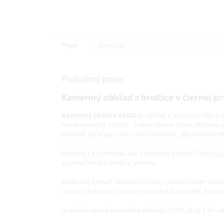
Popis
Diskusia
Podrobný popis
Kamenný obklad z bridlice v čiernej pr
Kamenný obklad ES001
je obklad z odolnej bridlice v
nezameniteľný vzhľad. Zadná strana tohto obkladu j
materiál zaručuje nielen dlhú životnosť, ale predovš
Nejedná sa o imitáciu, ale o prírodný kameň. Tento
ka
a jedinečnosť prírody v jednom.
Bridlicový kameň nachádza svoje využitie nielen vo von
rodinných domov či bytov (schodiská, kúpeľne, kuchyn
Uvedená cena kamenného obkladu ES001 je za 1 m², v