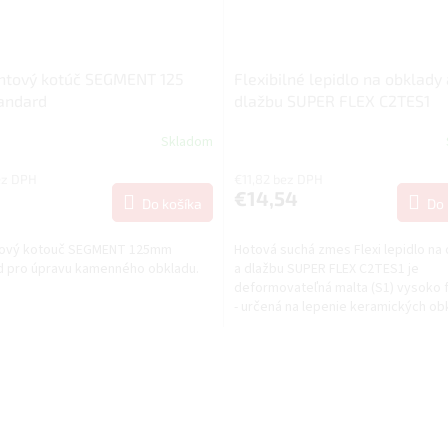
tový kotúč SEGMENT 125
Flexibilné lepidlo na obklady 
andard
dlažbu SUPER FLEX C2TES1
Skladom
ez DPH
€11,82 bez DPH
€14,54
Do košíka
Do 
ový kotouč SEGMENT 125mm
Hotová suchá zmes Flexi lepidlo na
d pro úpravu kamenného obkladu.
a dlažbu SUPER FLEX C2TES1 je
deformovateľná malta (S1) vysoko f
- určená na lepenie keramických ob
dlažby z...