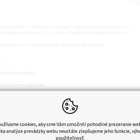
Kód 
hcete obložiť => dĺžka (m) x výška (m) = Celková plocha priestoru v m²
elková plocha priestoru x 1,1 = Celková potrebná obkladová plocha v
tú plochu v m² = Obsah balenia obkladu ES001 je 0,66 m
.
lení potrebujete.
u za balenie zaplatíte.
 do "košíka"
užívame cookies, aby sme Vám umožnili pohodlné prezeranie we
ka analýze prevádzky webu neustále zlepšujeme jeho funkcie, výk
použiteľnosť.