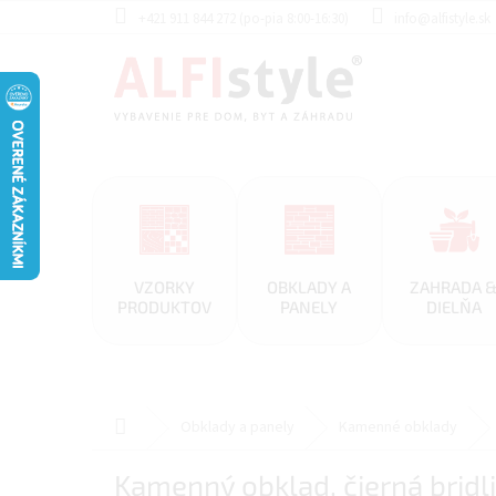
Prejsť
+421 911 844 272 (po-pia 8:00-16:30)
info@alfistyle.sk
na
obsah
VZORKY
OBKLADY A
ZAHRADA 
PRODUKTOV
PANELY
DIELŇA
Domov
Obklady a panely
Kamenné obklady
Kamenný obklad, čierná bridl