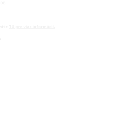
DE.
nite
TU pre viac informácií.
: