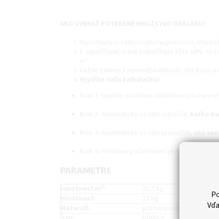
AKO VYBRAŤ POTREBNÉ MNOŽSTVO OBKLADU?
Vypočítajte si celkovú plochu priestoru, ktorú c
K vypočítanej miere pripočítajte ešte 10% => c
m²
Každé balenie kamenného obkladu obsahuje urči
Vyplňte našu kalkulačku!
Krok 1: Napíšte potrebnú obkladovú plochu v m²
Krok 2: Automaticky sa vám vypočíta,
koľko ba
Krok 3: Automaticky sa vám prepočíta,
akú cen
Krok 4: Potrebný počet balení je možné
vložiť
PARAMETRE
Hmotnosť m²:
35,5 kg
Po
Hmotnosť:
23 kg
Vďa
Materiál:
prírodný kámeň
Typ:
břidlice