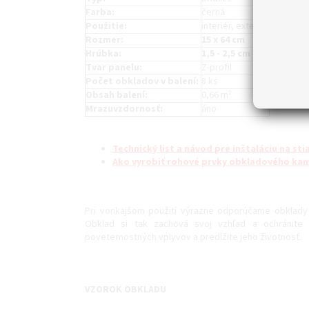
Farba:
černá
Použitie:
interiér, exteriér
Rozmer:
15 x 64 cm
Hrúbka:
1,5 - 2,5 cm
Tvar panelu:
Z-profil
Počet obkladov v balení:
8 ks
Obsah balení:
0,66 m²
Mrazuvzdornosť:
áno
Technický list a návod pre inštaláciu na st
Ako vyrobiť rohové prvky obkladového ka
Pri vonkajšom použití výrazne odporúčame obklad
Obklad si tak zachová svoj vzhľad a ochránite 
poveternostných vplyvov a predĺžite jeho životnosť.
VZOROK OBKLADU