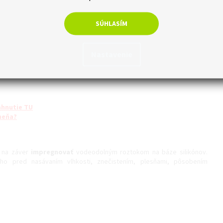
SÚHLASÍM
Nastavenie
iahnutie TU
meňa?
y na záver
impregnovať
vodeodolným roztokom na báze silikónov.
ho pred nasávaním vlhkosti, znečistením, plesňami, pôsobením