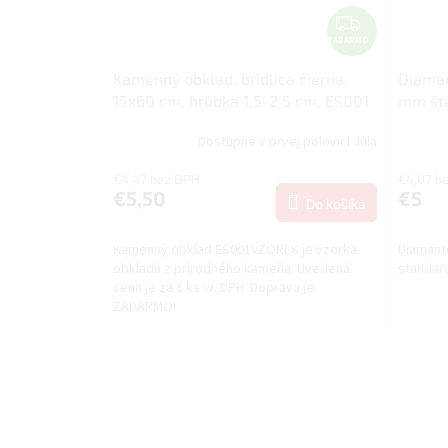
Z
ZADARMO
A
D
Kamenný obklad, bridlica čierna,
Diaman
A
15x60 cm, hrúbka 1,5-2,5 cm, ES001
mm št
R
- VZORKA
M
Dostupné v prvej polovici Júla
O
€4,47 bez DPH
€4,07 b
€5,50
€5
Do košíka
Kamenný obklad ES001VZOREK je vzorka
Diamant
obkladu z prírodného kameňa. Uvedená
standar
cena je za 1 ks vr. DPH. Doprava je
ZADARMO!