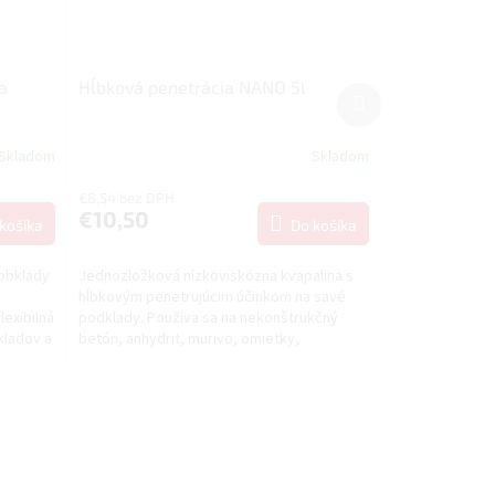
a
Hĺbková penetrácia NANO 5l
Ďalší
produkt
Skladom
Skladom
€8,54 bez DPH
€10,50
košíka
Do košíka
 obklady
Jednozložková nízkoviskózna kvapalina s
hĺbkovým penetrujúcim účinkom na savé
lexibilná
podklady. Používa sa na nekonštrukčný
kladov a
betón, anhydrit, murivo, omietky,
sadrokartónové a...