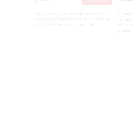
5,0
z
Jednozložkový vodou riediteľný roztok,
Dištančn
5
vytvárajúci účinnú hydrofobizačnú ochranu
vhodný 
hviezdič
všetkých druhov savých podkladov.
ako je n
pokládku