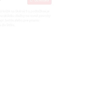
Do košíka
ý krížik sa škárou 5 s podložkou je
na ukládku dlažby na rovné povrchy
iek.
apr. betón alebo pre priamu
 do štrku.