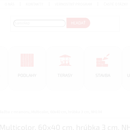
O NÁS
KONTAKTY
VERNOSTNÝ PROGRAM
ČASTÉ OTÁZKY
HĽADAŤ
&
PODLAHY
TERASY
STAVBA
U
ažba z mramoru, Multicolor, 60x40 cm, hrúbka 3 cm, NH104
ulticolor, 60x40 cm, hrúbka 3 cm, N