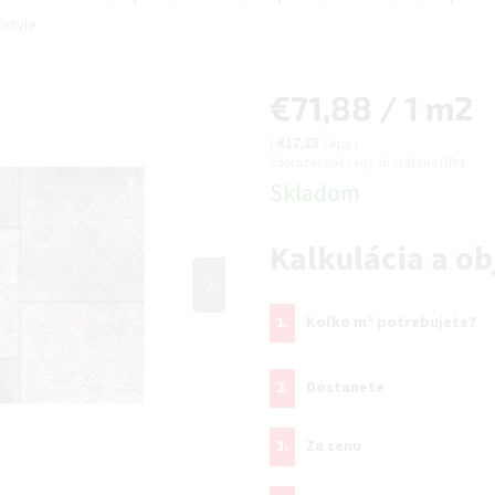
Istyle
Jednotková
€71,88 / 1 m2
cena:
(
€17,25
/ kus
)
Zobrazované ceny sú vrátane DPH.
Skladom
Kalkulácia a o
1.
Koľko m² potrebujete?
2.
Dostanete
3.
Za cenu