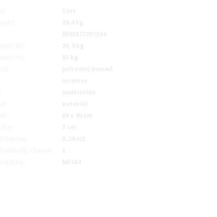
ka
:
5 let
nosť
:
20.4 kg
8595577207324
nost 1ks
:
20,4 kg
nost m2
:
85 kg
iál
:
prírodný kameň
mramor
a
:
multicolor
tí
:
exteriér
měr
:
60 x 40 cm
šťka
:
3 cm
h balenia
:
0,24 m2
 obkladů v balení
:
1
produkta
:
NH104