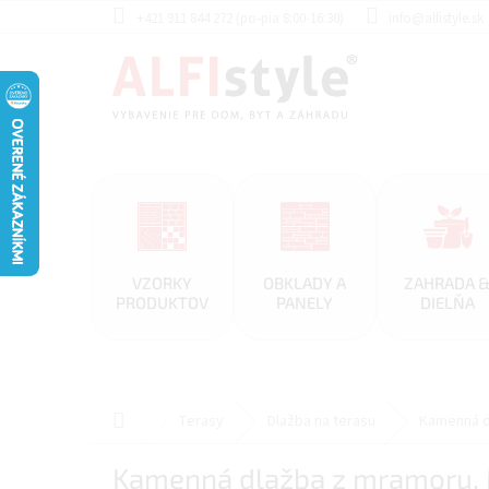
Prejsť
+421 911 844 272 (po-pia 8:00-16:30)
info@alfistyle.sk
na
obsah
VZORKY
OBKLADY A
ZAHRADA 
PRODUKTOV
PANELY
DIELŇA
Domov
Terasy
Dlažba na terasu
Kamenná dl
Kamenná dlažba z mramoru, M