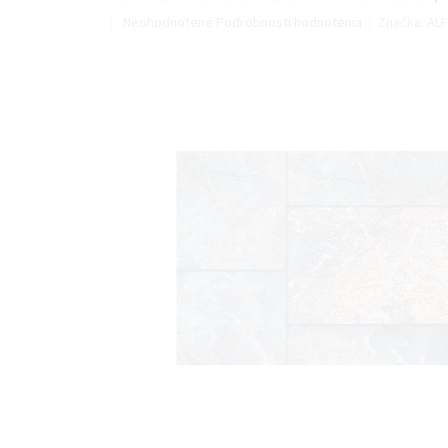
Priemerné
Neohodnotené
Podrobnosti hodnotenia
Značka:
ALF
hodnotenie
produktu
je
0,0
z
5
hviezdičiek.