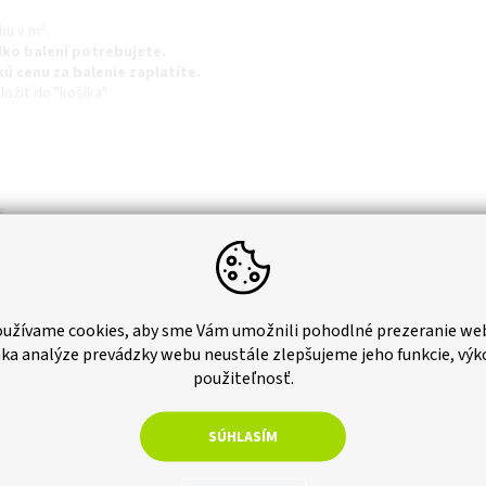
hu v m².
lko balení potrebujete.
kú cenu za balenie zaplatíte.
ložiť do "košíka"
E.
nite
TU
pre viac informácií.
užívame cookies, aby sme Vám umožnili pohodlné prezeranie we
ka analýze prevádzky webu neustále zlepšujeme jeho funkcie, výk
použiteľnosť.
SÚHLASÍM