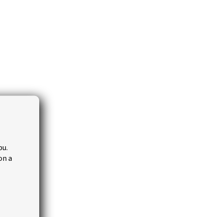
bu.
on a