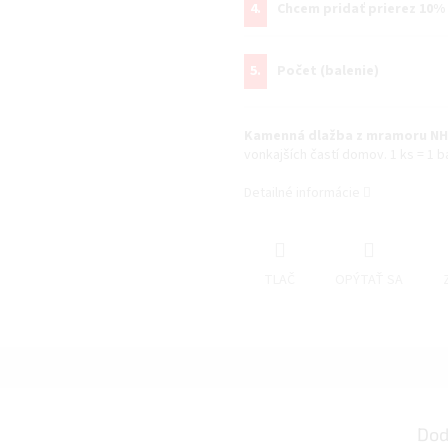
4.
Chcem pridať prierez 10%
5.
Počet (balenie)
Kamenná dlažba z mramoru N
vonkajších častí domov. 1 ks = 1 ba
Detailné informácie
TLAČ
OPÝTAŤ SA
Dod