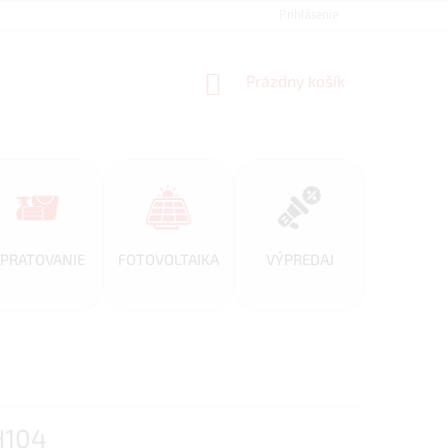
REFERENCIE
VEĽKOOBCHOD
BLOG
Prihlásenie
AKO NAKUPOVAŤ
NÁKUPNÝ
Prázdny košík
KOŠÍK
PRATOVANIE
FOTOVOLTAIKA
VÝPREDAJ
H104