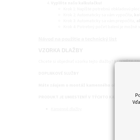
Vyplňte našu kalkulačku!
Krok 1: Napíšte potrebnú obkladovú ploc
Krok 2: Automaticky sa vám vypočíta,
ko
Krok 3: Automaticky sa vám prepočíta,
a
Krok 4: Potrebný počet balení je možné v
Návod na použitie a technický list
VZORKA DLAŽBY
Chcete si objednať vzorku tejto dlažby?
KLIKNĚTE ZD
DOPLNKOVÉ SLUŽBY
Máte záujem o montáž kamenného obkladu? Klik
Po
PRODUKT JE UMIESTENÝ V TÝCHTO KATEGÓRIÁCH:
Vďa
Kamenné dlažby