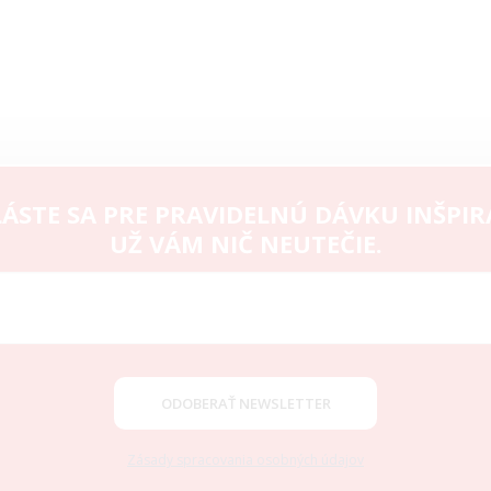
ÁSTE SA PRE PRAVIDELNÚ DÁVKU INŠPIR
UŽ VÁM NIČ NEUTEČIE.
ODOBERAŤ NEWSLETTER
Zásady spracovania osobných údajov