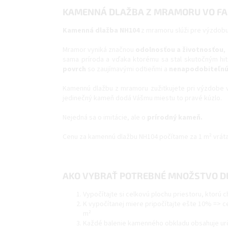
KAMENNÁ DLAŽBA Z MRAMORU VO FARB
Kamenná dlažba NH104
z mramoru slúži pre výzdobu
Mramor vyniká značnou
odolnosťou a životnosťou
,
sama príroda a vďaka ktorému sa stal skutočným hito
povrch
so zaujímavými odtieňmi a
nenapodobiteľnú
Kamennú dlažbu z mramoru zužitkujete pri výzdobe 
jedinečný kameň dodá Vášmu miestu to pravé kúzlo.
Nejedná sa o imitácie, ale o
prírodný kameň.
Cenu za kamennú dlažbu NH104 počítame za 1 m² vrát
AKO VYBRAŤ POTREBNÉ MNOŽSTVO D
Vypočítajte si celkovú plochu priestoru, ktorú c
K vypočítanej miere pripočítajte ešte 10% => c
m²
Každé balenie kamenného obkladu obsahuje urči