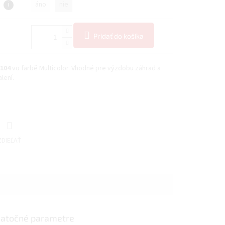
i
áno
nie
Pridať do košíka
H104
vo farbě Multicolor. Vhodné pre výzdobu záhrad a
lení.
ZDIEĽAŤ
atočné parametre