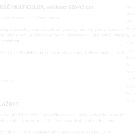
Ě MULTICOLOR, velikost 60x40 cm
Záru
Hmot
 záhrad a vonkajších častí domov.
EAN
:
Hmot
 ale predovšetkým nenapodobiteľným dizajnom, ktorý mu prepožičala
m súčasnosti. Kryštalickou horninu charakterizujú
pórovitý, zrnitý
Hmot
 textúrou.
Mater
Typ
:
vonkajších chodníkov na záhrade, okolo domu a alebo bazénu. Tento
Barv
Použi
Roz
Tlou
ane DPH.
Obsa
Počet
Kód 
LAŽBY?
hcete obložiť => dĺžka (m) x výška (m) = Celková plocha priestoru v m²
elková plocha priestoru x 1,1 = Celková potrebná obkladová plocha v
tú plochu v m² = Obsah jedného kusu dlažby NH104 je 0,24 m²