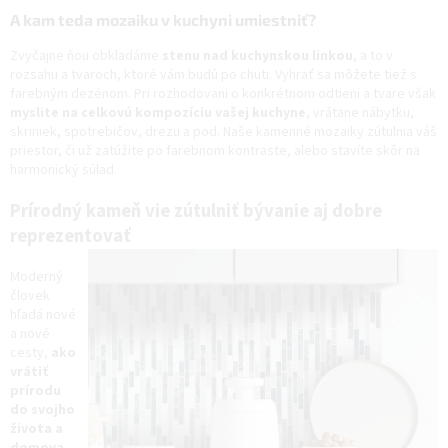
A kam teda mozaiku v kuchyni umiestniť?
Zvyčajne ňou obkladáme
stenu nad kuchynskou linkou
, a to v
rozsahu a tvaroch, ktoré vám budú po chuti. Vyhrať sa môžete tiež s
farebným dezénom. Pri rozhodovaní o konkrétnom odtieni a tvare však
myslite na celkovú kompozíciu vašej kuchyne
, vrátane nábytku,
skriniek, spotrebičov, drezu a pod. Naše kamenné mozaiky zútulnia váš
priestor, či už zatúžite po farebnom kontraste, alebo stavíte skôr na
harmonický súlad.
Prírodný kameň vie zútulniť bývanie aj dobre
reprezentovať
Moderný
človek
hľadá nové
a nové
cesty,
ako
vrátiť
prírodu
do svojho
života a
domova.