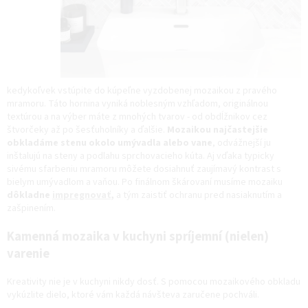
kedykoľvek vstúpite do kúpeľne vyzdobenej mozaikou z pravého
mramoru. Táto hornina vyniká noblesným vzhľadom, originálnou
textúrou a na výber máte z mnohých tvarov - od obdĺžnikov cez
štvorčeky až po šesťuholníky a ďalšie.
Mozaikou najčastejšie
obkladáme stenu okolo umývadla alebo vane
, odvážnejší ju
inštalujú na steny a podlahu sprchovacieho kúta. Aj vďaka typicky
sivému sfarbeniu mramoru môžete dosiahnuť zaujímavý kontrast s
bielym umývadlom a vaňou. Po finálnom škárovaní musíme mozaiku
dôkladne
impregnovať
,
a tým zaistiť ochranu pred nasiaknutím a
zašpinením.
Kamenná mozaika v kuchyni spríjemní (nielen)
varenie
Kreativity nie je v kuchyni nikdy dosť. S pomocou mozaikového obkladu
vykúzlite dielo, ktoré vám každá návšteva zaručene pochváli.