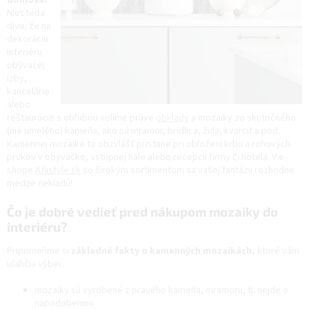
Niet teda
divu, že na
dekoráciu
interiéru
obývacej
izby,
kancelárie
alebo
reštaurácie s obľubou volíme práve
obklady
a mozaiky zo skutočného
(nie umelého) kameňa, ako sú mramor, bridlica, žula, kvarcit a pod.
Kamennej mozaike to obzvlášť pristane pri obložení krbu a rohových
prvkov v obývačke, vstupnej hale alebo recepcii firmy či hotela. V e-
shope
Aflistyle.sk
so širokým sortimentom sa vašej fantázii rozhodne
medze nekladú!
Čo je dobré vedieť pred nákupom mozaiky do
interiéru?
Pripomeňme si
základné fakty o kamenných mozaikách,
ktoré vám
uľahčia výber:
mozaiky sú vyrobené z pravého kameňa, mramoru, tj. nejde o
napodobeninu