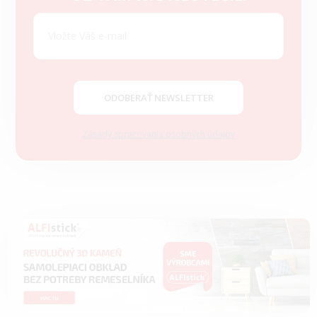
á
p
ä
t
i
e
ODOBERAŤ NEWSLETTER
Zásady spracovania osobných údajov