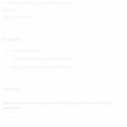
Používáme súbory cookie, čítajte viac tu
Montáž
Moja objednávka
Kontakt
info
@
alfistyle.sk
+421 911 844 272 (po-pia 8:00-16:30)
https://www.facebook.com/alfistyle
Novinky
Úprava pracovne pomocou dizajnových akustických
panelov
6.11.2023