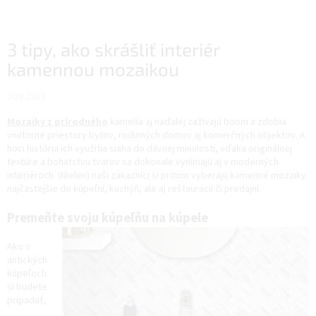
3 tipy, ako skrášliť interiér
kamennou mozaikou
20.8.2021
Mozaiky z prírodného
kameňa
aj naďalej zažívajú boom a zdobia
vnútorné priestory bytov, rodinných domov aj komerčných objektov. A
hoci história ich využitia siaha do dávnej minulosti, vďaka originálnej
textúre a bohatstvu tvarov sa dokonale vynímajú aj v moderných
interiéroch. (Nielen) naši zákazníci si pritom vyberajú kamenné mozaiky
najčastejšie do kúpeľní, kuchýň, ale aj reštaurácií či predajní.
Premeňte svoju kúpeľňu na kúpele
Ako v
antických
kúpeľoch
si budete
pripadať,