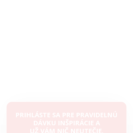
PRIHLÁSTE SA PRE PRAVIDELNÚ
DÁVKU INŠPIRÁCIE A
Z
UŽ VÁM NIČ NEUTEČIE.