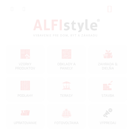
Prejsť
NÁKUP
na
obsah
KOŠÍK
VZORKY
OBKLADY A
ZAHRADA &
PRODUKTOV
PANELY
DIELŇA
PODLAHY
TERASY
STAVBA
UPRATOVANIE
FOTOVOLTAIKA
VÝPREDAJ