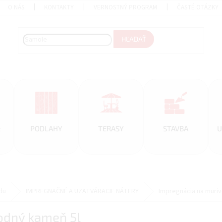
O NÁS
KONTAKTY
VERNOSTNÝ PROGRAM
ČASTÉ OTÁZKY
HĽADAŤ
&
PODLAHY
TERASY
STAVBA
U
du
IMPREGNAČNÉ A UZATVÁRACIE NÁTERY
Impregnácia na muriv
rodný kameň 5l