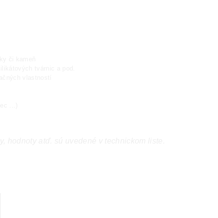
iky či kameň
likátových tvárnic a pod.
ačných vlastností
c ...)
y, hodnoty atď. sú uvedené v technickom liste.