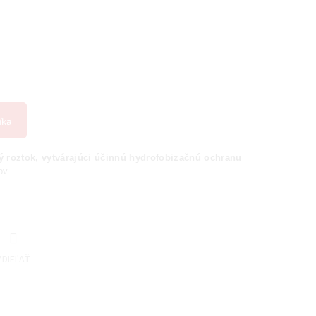
íka
ý roztok, vytvárajúci účinnú hydrofobizačnú ochranu
ov.
ZDIEĽAŤ