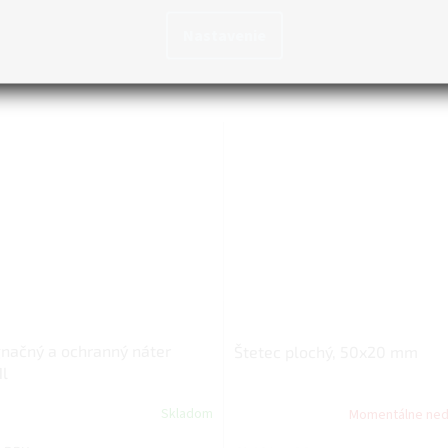
Nastavenie
načný a ochranný náter
Štetec plochý, 50x20 mm
1l
Skladom
Momentálne ne