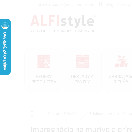
Prejsť
+421 911 844 272 (po-pia 8:00-16:30)
info@alfistyle.sk
na
obsah
VZORKY
OBKLADY A
ZAHRADA 
PRODUKTOV
PANELY
DIELŇA
Domov
Zahrada & Dielňa
Príslušenstvo pre záhra
Impregnácia na murivo a prí