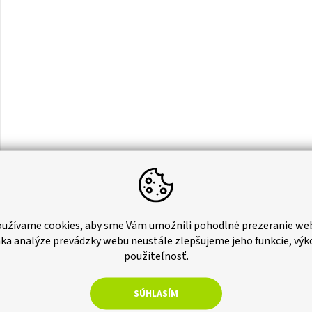
užívame cookies, aby sme Vám umožnili pohodlné prezeranie we
rodný kameň
ka analýze prevádzky webu neustále zlepšujeme jeho funkcie, výk
 prírodný kameň
použiteľnosť.
 ochranné nátery muriva
SÚHLASÍM
Kliknite
TU
pre viac informácií.