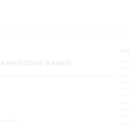
Dod
Hmot
 A PRÍRODNÝ KAMEŇ
Balen
Vyda
 účinnú hydrofobizačnú ochranu všetkých druhov savých podkladov.
Doba
Účinn
Naná
Aplik
Použi
Umie
rbe machov
Kód 