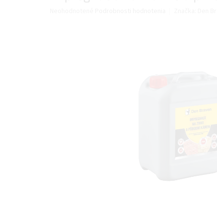
Priemerné
Neohodnotené
Podrobnosti hodnotenia
Značka:
Den B
hodnotenie
produktu
je
0,0
z
5
hviezdičiek.