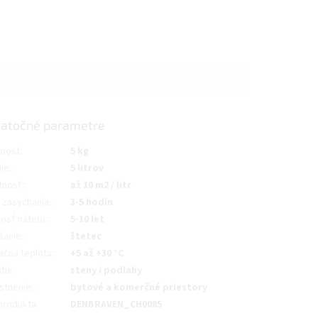
atočné parametre
nosť
:
5 kg
ie:
:
5 litrov
tnosť:
:
až 10 m2 / litr
 zasychania:
:
3-5 hodin
osť náteru:
:
5-10 let
šanie:
:
štetec
ačná teplota:
:
+5 až +30 °C
tie:
:
steny i podlahy
stnenie:
:
bytové a komerčné priestory
produkta
:
DENBRAVEN_CH0085