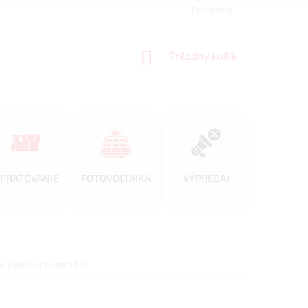
REFERENCIE
VEĽKOOBCHOD
BLOG
Prihlásenie
AKO NAKUPOVAŤ
NÁKUPNÝ
Prázdny košík
KOŠÍK
PRATOVANIE
FOTOVOLTAIKA
VÝPREDAJ
o a prírodný kameň 5l