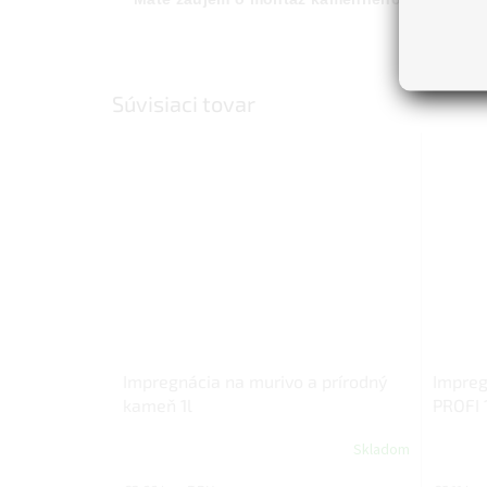
Súvisiaci tovar
Impregnácia na murivo a prírodný
Impreg
kameň 1l
PROFI 
Skladom