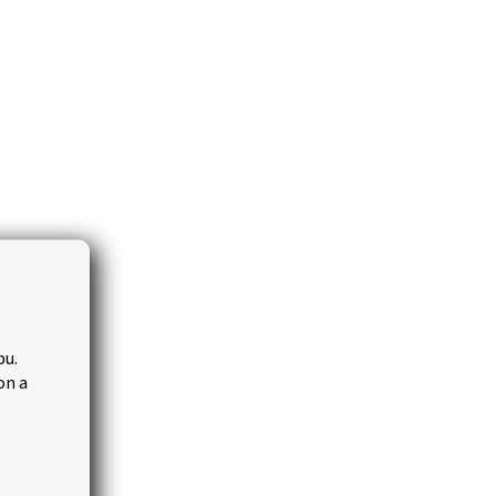
bu.
on a