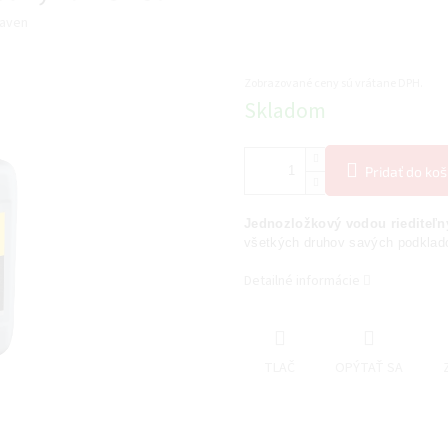
raven
Zobrazované ceny sú vrátane DPH.
Jednotková
Skladom
cena:
Pridať do koš
Jednozložkový vodou riediteľn
všetkých druhov savých podklad
Detailné informácie
TLAČ
OPÝTAŤ SA