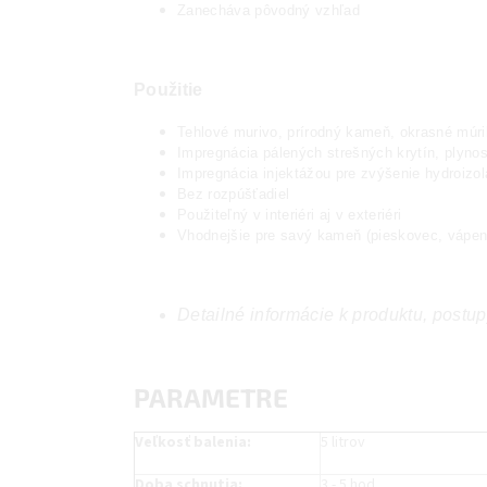
Zanecháva pôvodný vzhľad
Použitie
Tehlové murivo, prírodný kameň, okrasné múr
Impregnácia pálených strešných krytín, plynosi
Impregnácia injektážou pre zvýšenie hydroizol
Bez rozpúšťadiel
Použiteľný v interiéri aj v exteriéri
Vhodnejšie pre savý kameň (pieskovec, vápene
Detailné informácie k produktu, postup
PARAMETRE
Veľkosť balenia:
5 litrov
Doba schnutia:
3 - 5 hod