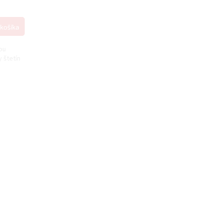
košíka
ou
 štetín