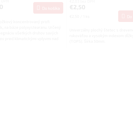
z DPH
€2,03 bez DPH
20
€2,50
Do košíka
Jednotková
€2,50 / 1 ks
Do 
cena:
ožkový koncentrovaný profi
k, na báze polyxystearanu. Určený
Univerzálny plochý štetec s dreven
regnáciu všetkých druhov savých
rukoväťou a vysokým indexom dĺžky
ov pred klimatickými vplyvmi nad
(TOPS). Šírka 50mm.
 terénu.