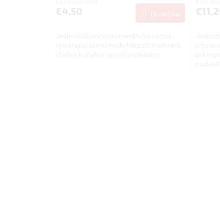
€3,66 bez DPH
€9,11 be
€4,50
€11,
Do košíka
Jednozložkový vodou riediteľný roztok,
Jednozl
vytvárajúci účinnú hydrofobizačnú ochranu
prípravo
všetkých druhov savých podkladov.
pre imp
podklad
úrovňou