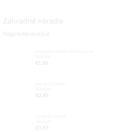
Záhradné náradie
Najpredávanejšie
Záhradná lopatka 30 cm, čierná
Skladom
€1,30
Kanva 1 l, čierna
Skladom
€2,97
Kanva 2 l, čierna
Skladom
€3,97