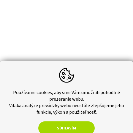
–13 %
Používame cookies, aby sme Vám umožnili pohodlné
Záhradná lopatka 30 cm, zelená
prezeranie webu.
Vďaka analýze prevádzky webu neustále zlepšujeme jeho
funkcie, výkon a použiteľnosť.
Skladom
€1,06 bez DPH
SÚHLASÍM
Do košíka
€1,30