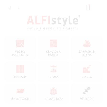
Prejsť
NÁKUP
na
obsah
KOŠÍK
VZORKY
OBKLADY A
ZAHRADA &
PRODUKTOV
PANELY
DIELŇA
PODLAHY
TERASY
STAVBA
UPRATOVANIE
FOTOVOLTAIKA
VÝPREDAJ