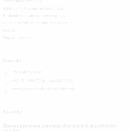
Obchodné podmienky
ALFIstick ® - kde nás môžete vidieť
Podmínky ochrany osobných údajov
Používáme súbory cookie, čítajte viac tu
Montáž
Moja objednávka
Kontakt
info
@
alfistyle.sk
+421 911 844 272 (po-pia 8:00-16:30)
https://www.facebook.com/alfistyle
Novinky
Úprava pracovne pomocou dizajnových akustických
panelov