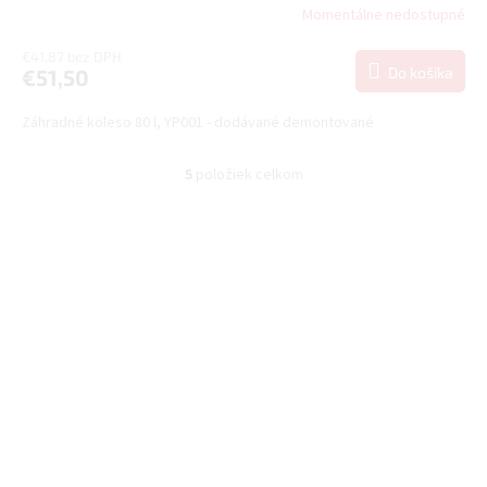
Momentálne nedostupné
€41,87 bez DPH
Do košíka
€51,50
Záhradné koleso 80 l, YP001 - dodávané demontované
5
položiek celkom
O
v
l
á
d
a
c
i
e
p
r
v
k
y
v