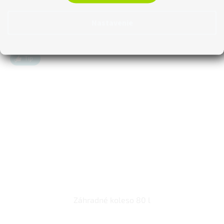
Záhradná lopatka SN003G v zelenej farbe.
Nastavenie
Novinka
Tip
Záhradné koleso 80 l