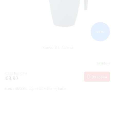
–16 %
Kanva 2 l, čierna
Skladom
€3,23 bez DPH
Do košíka
€3,97
Kanva SN006A, objem 2 l, v čiernej farbe.