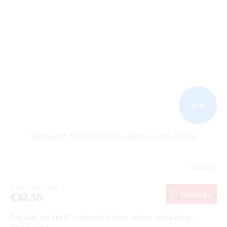
–27 %
Sadbovač s čírym vekom, výška 76 cm, čierny
Skladom
€26,42 bez DPH
Do košíka
€32,50
Záhradný set SN007 - sadbovač s čírym vekom, výška 76 cm, v