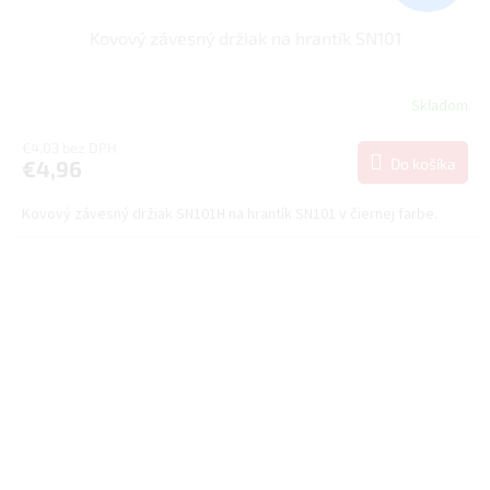
Kovový závesný držiak na hrantík SN101
Skladom
€4,03 bez DPH
Do košíka
€4,96
Kovový závesný držiak SN101H na hrantík SN101 v čiernej farbe.