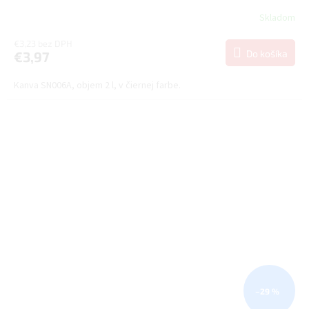
Skladom
€3,23 bez DPH
Do košíka
€3,97
Kanva SN006A, objem 2 l, v čiernej farbe.
–29 %