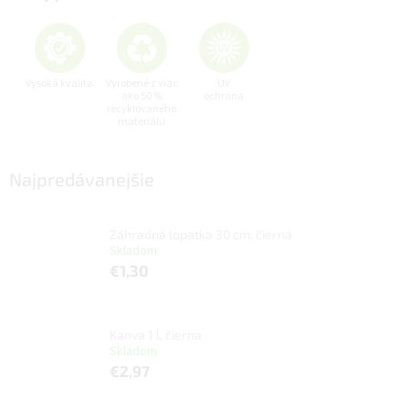
Vysoká kvalita
Vyrobené z viac
UV
ako 50 %
ochrana
recyklovaného
materiálu
Najpredávanejšie
Záhradná lopatka 30 cm, čierná
Skladom
€1,30
Kanva 1 l, čierna
Skladom
€2,97