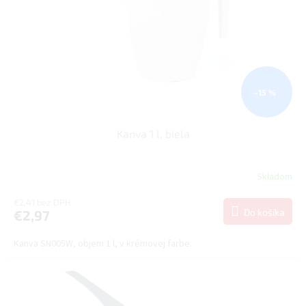
r
v
o
d
u
k
t
o
–15 %
v
Kanva 1 l, biela
Skladom
€2,41 bez DPH
Do košíka
€2,97
Kanva SN005W, objem 1 l, v krémovej farbe.