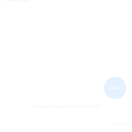
čiernej farbe.
–13 %
Záhradná lopatka 30 cm, čierná
Skladom