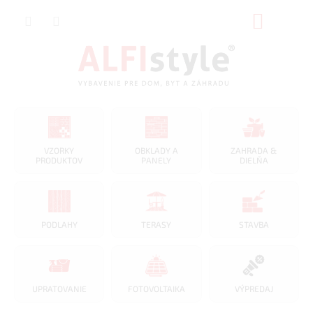
Prejsť
NÁKUP
na
obsah
KOŠÍK
VZORKY
OBKLADY A
ZAHRADA &
PRODUKTOV
PANELY
DIELŇA
PODLAHY
TERASY
STAVBA
UPRATOVANIE
FOTOVOLTAIKA
VÝPREDAJ