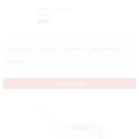
Kanva 2 l, čierna
Skladom
€3,97
R
a
Odporúčame
Najlacnejšie
Najdrahšie
Najpredávanejšie
d
e
Abecedne
n
i
e
OTVORIŤ FILTER
p
r
V
o
ý
d
p
u
i
k
s
t
p
o