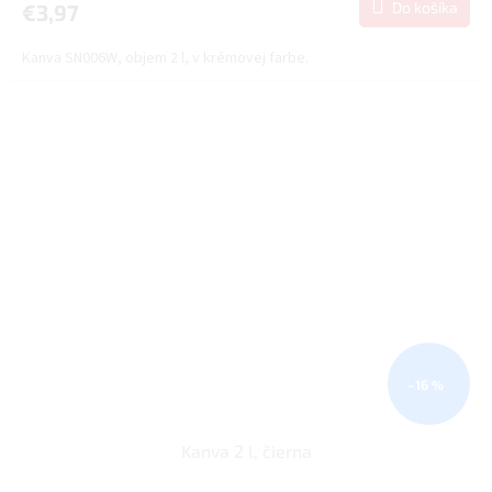
Do košíka
€3,97
Kanva SN006W, objem 2 l, v krémovej farbe.
–16 %
Kanva 2 l, čierna