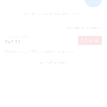
Záhradný úložný box, 320 l, čierny
Momentálne nedostupné
€38,96 bez DPH
Do košíka
€47,92
Záhradný úložný SN001 box, 320 l v čiernej farbe.
11
položiek celkom
O
v
l
á
d
a
c
i
e
p