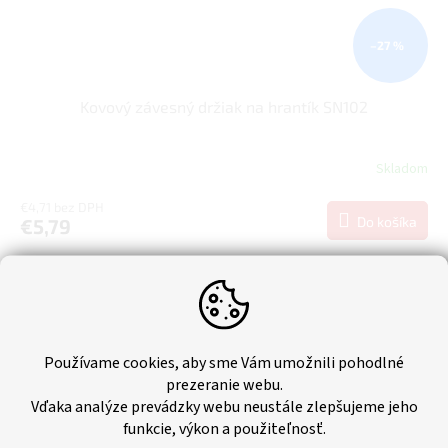
–27 %
Kovový závesný držiak na hrantík SN102
Skladom
€4,71 bez DPH
Do košíka
€5,79
Kovový závesný držiak SN102H na hrantík SN102 v čiernej farbe.
Tip
Používame cookies, aby sme Vám umožnili pohodlné
prezeranie webu.
Vďaka analýze prevádzky webu neustále zlepšujeme jeho
funkcie, výkon a použiteľnosť.