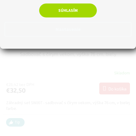
SÚHLASÍM
Nastavenie
–27 %
Sadbovač s čírym vekom, výška 76 cm, biely
Skladom
€26,42 bez DPH
Do košíka
€32,50
Záhradný set SN007 - sadbovač s čírym vekom, výška 76 cm, v bielej
farbe.
Tip