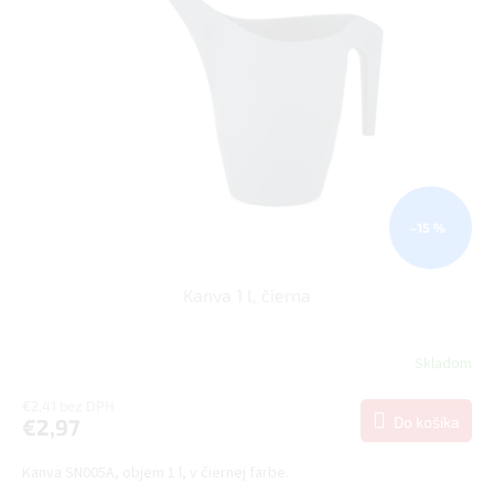
–15 %
Kanva 1 l, čierna
Skladom
€2,41 bez DPH
Do košíka
€2,97
Kanva SN005A, objem 1 l, v čiernej farbe.