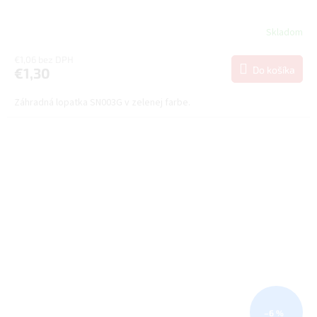
Skladom
€1,06 bez DPH
Do košíka
€1,30
Záhradná lopatka SN003G v zelenej farbe.
–6 %