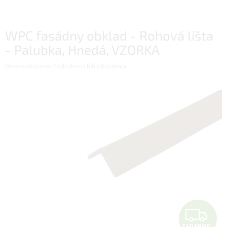
WPC fasádny obklad - Rohová lišta
- Palubka, Hnedá, VZORKA
Priemerné
Neohodnotené
Podrobnosti hodnotenia
hodnotenie
produktu
je
0,0
z
5
hviezdičiek.
Z
ZADARMO