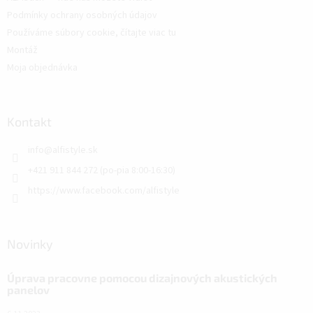
Podmínky ochrany osobných údajov
Používáme súbory cookie, čítajte viac tu
Montáž
Moja objednávka
Kontakt
info
@
alfistyle.sk
+421 911 844 272 (po-pia 8:00-16:30)
https://www.facebook.com/alfistyle
Novinky
Úprava pracovne pomocou dizajnových akustických
panelov