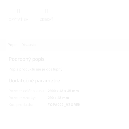
OPÝTAŤ SA
ZDIEĽAŤ
Popis
Diskusia
Podrobný popis
Popis produktu nie je dostupný
Dodatočné parametre
Rozmer celého kusu
:
2900 x 45 x 45 mm
Rozmer vzorky
:
290 x 45 mm
Kód produktu
:
FOPA002_VZOREK