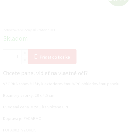
A
D
A
Zobrazované ceny sú vrátane DPH.
Jednotková
Skladom
R
cena:
M
Pridať do košíka
O
Chcete panel vidieť na vlastné oči?
VZORKA rohové lišty k exterierovému WPC obkladovému panelu.
Rozmery vzorky: 29 x 4,5 cm
Uvedená cena je za 1 ks vrátane DPH.
Doprava je ZADARMO!
FOPA002_VZOREK