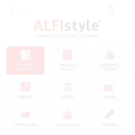
Prejsť
NÁKUP
na
obsah
KOŠÍK
VZORKY
OBKLADY A
ZAHRADA &
PRODUKTOV
PANELY
DIELŇA
PODLAHY
TERASY
STAVBA
UPRATOVANIE
FOTOVOLTAIKA
VÝPREDAJ