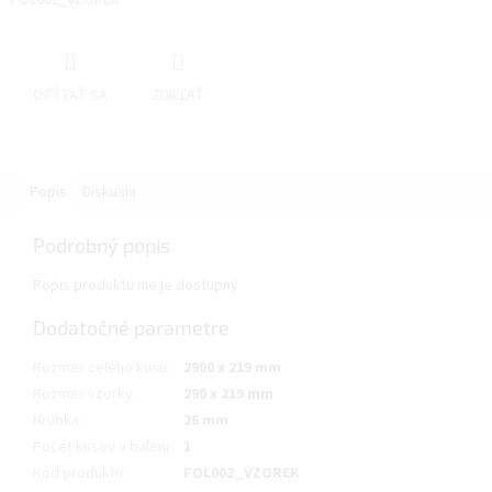
FOL002_VZOREK
OPÝTAŤ SA
ZDIEĽAŤ
Popis
Diskusia
Podrobný popis
Popis produktu nie je dostupný
Dodatočné parametre
Rozmer celého kusu
:
2900 x 219 mm
Rozmer vzorky
:
290 x 219 mm
Hrúbka
:
26 mm
Počet kusov v balení
:
1
Kód produktu
:
FOL002_VZOREK