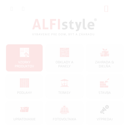
Prejsť
NÁKUP
na
obsah
KOŠÍK
VZORKY
OBKLADY A
ZAHRADA &
PRODUKTOV
PANELY
DIELŇA
PODLAHY
TERASY
STAVBA
UPRATOVANIE
FOTOVOLTAIKA
VÝPREDAJ