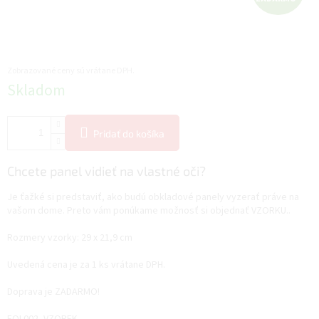
A
D
A
Zobrazované ceny sú vrátane DPH.
Jednotková
Skladom
R
cena:
M
Pridať do košíka
O
Chcete panel vidieť na vlastné oči?
Je ťažké si predstaviť, ako budú obkladové panely vyzerať práve na
vašom dome. Preto vám ponúkame možnosť si objednať VZORKU..
Rozmery vzorky: 29 x 21,9 cm
Uvedená cena je za 1 ks vrátane DPH.
Doprava je ZADARMO!