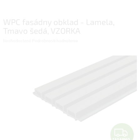
WPC fasádny obklad - Lamela,
Tmavo šedá, VZORKA
Priemerné
Neohodnotené
Podrobnosti hodnotenia
hodnotenie
produktu
je
0,0
z
5
hviezdičiek.
Z
ZADARMO