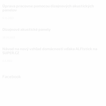
Úprava pracovne pomocou dizajnových akustických
panelov
6.11.2023
Dizajnové akustické panely
18.10.2023
Návod na nový vzhľad domácnosti vďaka ALFIstick na
SUPER.CZ
3.3.2022
Facebook