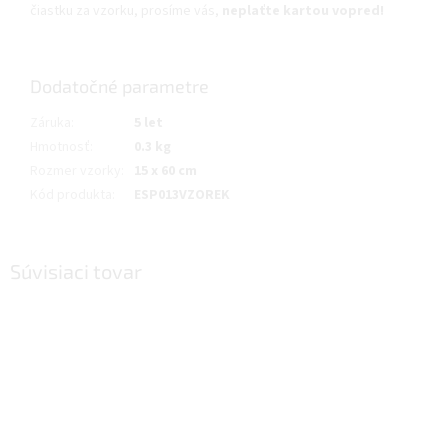
čiastku za vzorku, prosíme vás,
neplaťte kartou vopred!
Dodatočné parametre
Záruka
:
5 let
Hmotnosť
:
0.3 kg
Rozmer vzorky
:
15 x 60 cm
Kód produkta
:
ESP013VZOREK
Súvisiaci tovar