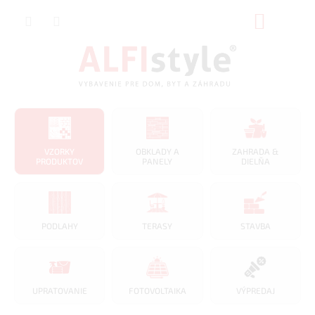
Prejsť
NÁKUP
na
obsah
KOŠÍK
VZORKY
OBKLADY A
ZAHRADA &
PRODUKTOV
PANELY
DIELŇA
PODLAHY
TERASY
STAVBA
UPRATOVANIE
FOTOVOLTAIKA
VÝPREDAJ