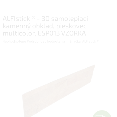
ALFIstick ® - 3D samolepiaci
kamenný obklad, pieskovec
multicolor, ESP013 VZORKA
Priemerné
Neohodnotené
Podrobnosti hodnotenia
Značka:
ALFIstick ®
hodnotenie
produktu
je
0,0
z
5
hviezdičiek.