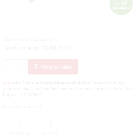
Z
ZADARMO
A
D
A
Zobrazované ceny sú vrátane DPH.
Jednotková
Dostupné od 21.08.2026
R
cena:
M
Pridať do košíka
O
ALFI
stick® 3D samolepiaci kamenný obklad ESP013VZOREK
je
vzorka obkladu z prírodného kameňa. Uvedená cena je za 1 ks vr. DPH.
Doprava je ZADARMO!
Detailné informácie
OPÝTAŤ SA
ZDIEĽAŤ