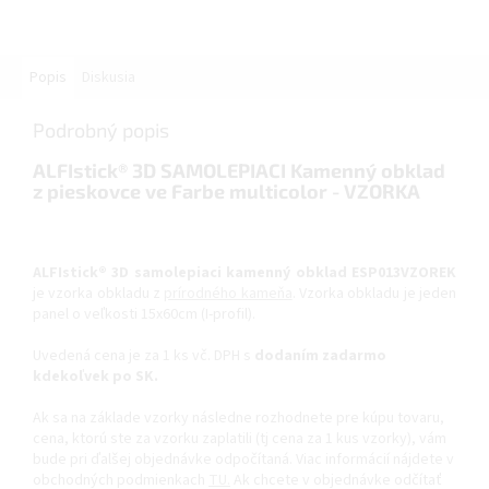
Popis
Diskusia
Podrobný popis
ALFIstick® 3D SAMOLEPIACI Kamenný obklad
z pieskovce ve Farbe multicolor - VZORKA
ALFIstick® 3D samolepiaci kamenný obklad ESP013VZOREK
je vzorka obkladu z
prírodného kameňa
. Vzorka obkladu je jeden
panel o veľkosti 15x60cm (I-profil).
Uvedená cena je za 1 ks vč. DPH s
dodaním zadarmo
kdekoľvek po SK.
Ak sa na základe vzorky následne rozhodnete pre kúpu tovaru,
cena, ktorú ste za vzorku zaplatili (tj cena za 1 kus vzorky), vám
bude pri ďalšej objednávke odpočítaná. Viac informácií nájdete v
obchodných podmienkach
TU.
Ak chcete v objednávke odčítať