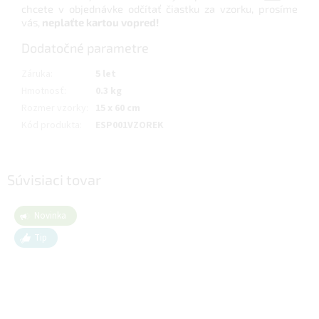
chcete v objednávke odčítať čiastku za vzorku, prosíme
vás,
neplaťte kartou vopred!
Dodatočné parametre
Záruka
:
5 let
Hmotnosť
:
0.3 kg
Rozmer vzorky
:
15 x 60 cm
Kód produkta
:
ESP001VZOREK
Súvisiaci tovar
Novinka
Tip