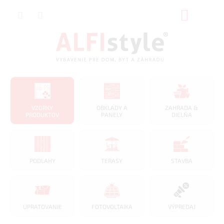
Prejsť
NÁKUP
na
obsah
KOŠÍK
VZORKY
OBKLADY A
ZAHRADA &
PRODUKTOV
PANELY
DIELŇA
PODLAHY
TERASY
STAVBA
UPRATOVANIE
FOTOVOLTAIKA
VÝPREDAJ