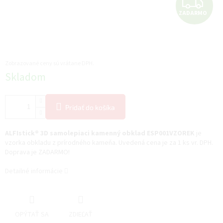
Z
ZADARMO
A
D
A
Zobrazované ceny sú vrátane DPH.
Jednotková
Skladom
R
cena:
M
Pridať do košíka
O
ALFIstick® 3D samolepiaci kamenný obklad ESP001VZOREK
je
vzorka obkladu z prírodného kameňa. Uvedená cena je za 1 ks vr. DPH.
Doprava je ZADARMO!
Detailné informácie
OPÝTAŤ SA
ZDIEĽAŤ