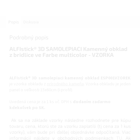
Popis
Diskusia
Podrobný popis
ALFIstick® 3D SAMOLEPIACI Kamenný obklad
z bridlice ve Farbe multicolor - VZORKA
ALFIstick® 3D samolepiaci kamenný obklad ESP001VZOREK
je vzorka obkladu z
prírodného kameňa
. Vzorka obkladu je jeden
panel o veľkosti 15x60cm (I-profil).
Uvedená cena je za 1 ks vč. DPH s
dodaním zadarmo
kdekoľvek po SK.
Ak sa na základe vzorky následne rozhodnete pre kúpu
tovaru, cena, ktorú ste za vzorku zaplatili (tj cena za 1 kus
vzorky), vám bude pri ďalšej objednávke odpočítaná. Viac
informácií nájdete v obchodných podmienkach
TU.
Ak