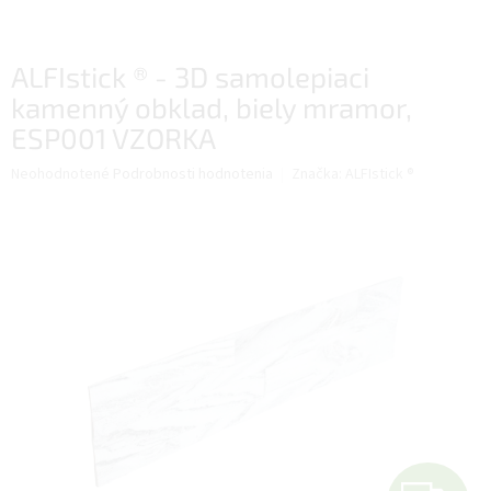
ALFIstick ® - 3D samolepiaci
kamenný obklad, biely mramor,
ESP001 VZORKA
Priemerné
Neohodnotené
Podrobnosti hodnotenia
Značka:
ALFIstick ®
hodnotenie
produktu
je
0,0
z
5
hviezdičiek.