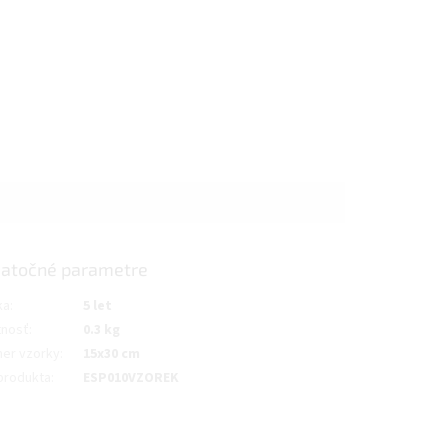
atočné parametre
ka
:
5 let
nosť
:
0.3 kg
er vzorky
:
15x30 cm
produkta
:
ESP010VZOREK