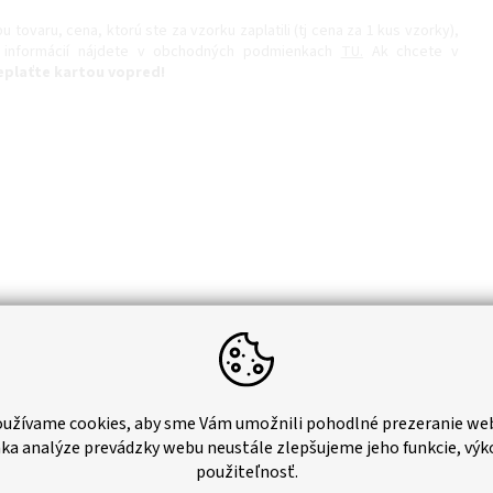
tovaru, cena, ktorú ste za vzorku zaplatili (tj cena za 1 kus vzorky),
c informácií nájdete v obchodných podmienkach
TU.
Ak chcete v
eplaťte kartou vopred!
užívame cookies, aby sme Vám umožnili pohodlné prezeranie we
ka analýze prevádzky webu neustále zlepšujeme jeho funkcie, výk
použiteľnosť.