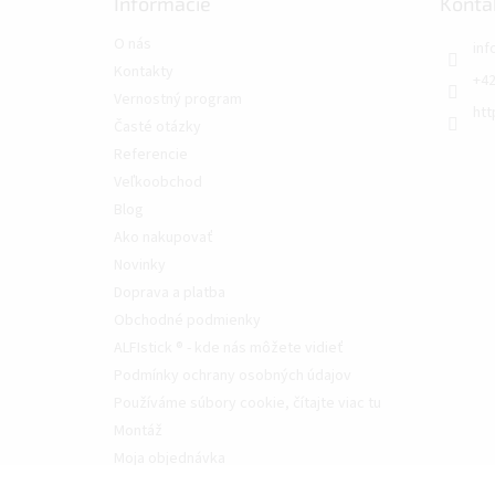
Informácie
Konta
O nás
inf
Kontakty
+42
Vernostný program
htt
Časté otázky
Referencie
Veľkoobchod
Blog
Ako nakupovať
Novinky
Doprava a platba
Obchodné podmienky
ALFIstick ® - kde nás môžete vidieť
Podmínky ochrany osobných údajov
Používáme súbory cookie, čítajte viac tu
Montáž
Moja objednávka