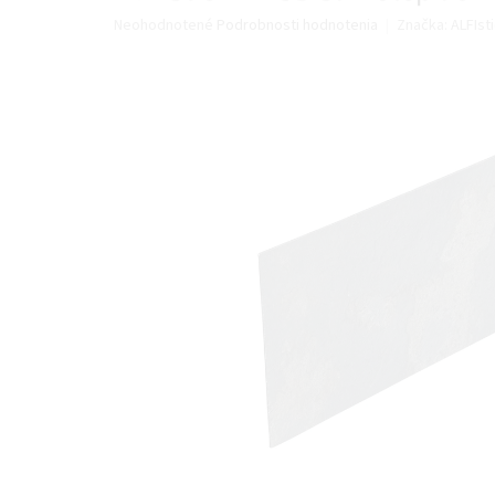
Priemerné
Neohodnotené
Podrobnosti hodnotenia
Značka:
ALFIsti
hodnotenie
produktu
je
0,0
z
5
hviezdičiek.