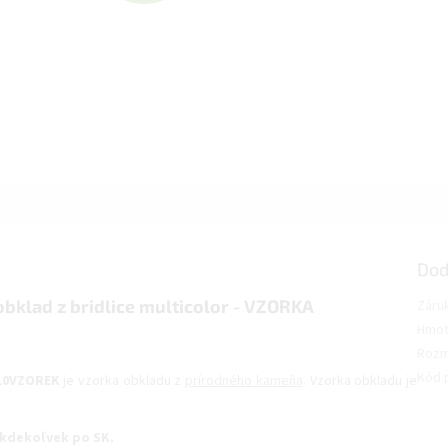
A
D
A
R
Dod
M
klad z bridlice multicolor - VZORKA
Záru
Hmot
O
Rozm
Kód 
010VZOREK
je vzorka obkladu z
prírodného kameňa
. Vzorka obkladu je
kdekoľvek po SK.