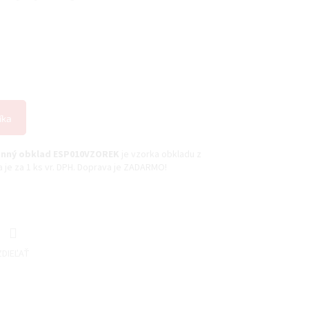
íka
enný obklad ESP010VZOREK
je vzorka obkladu z
je za 1 ks vr. DPH. Doprava je ZADARMO!
ZDIEĽAŤ