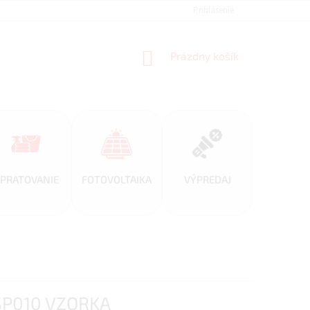
REFERENCIE
VEĽKOOBCHOD
BLOG
Prihlásenie
AKO NAKUPOVAŤ
NÁKUPNÝ
Prázdny košík
KOŠÍK
PRATOVANIE
FOTOVOLTAIKA
VÝPREDAJ
 ESP010 VZORKA