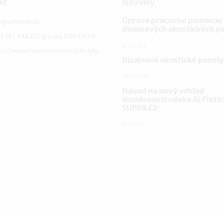
kt
Novinky
Úprava pracovne pomocou
o
@
alfistyle.sk
dizajnových akustických p
1 911 844 272 (po-pia 8:00-16:30)
6.11.2023
ps://www.facebook.com/alfistyle
Dizajnové akustické panely
18.10.2023
Návod na nový vzhľad
domácnosti vďaka ALFIstic
SUPER.CZ
3.3.2022