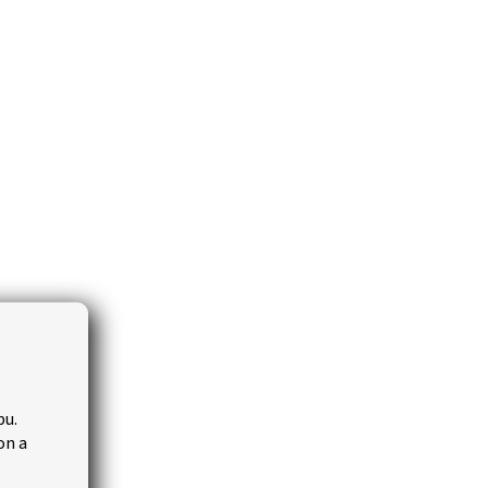
bu.
on a