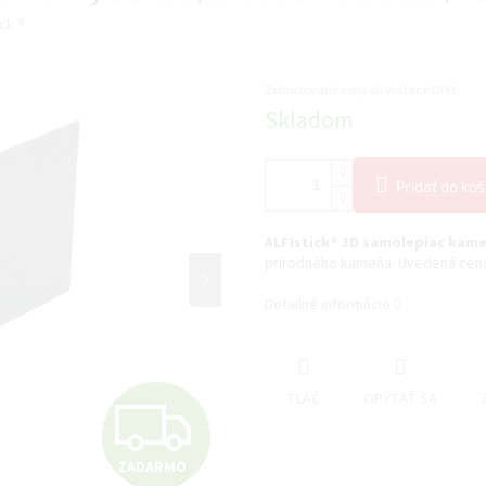
ck ®
Zobrazované ceny sú vrátane DPH.
Jednotková
Skladom
cena:
Pridať do koš
ALFIstick® 3D samolepiac kam
prírodného kameňa. Uvedená cena 
Detailné informácie
Z
TLAČ
OPÝTAŤ SA
ZADARMO