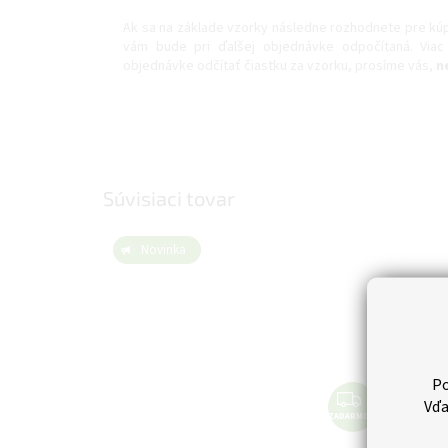
Ak sa na základe vzorky následne rozhodnete pre kúpu 
vám bude pri ďalšej objednávke odpočítaná. Via
objednávke odčítať čiastku za vzorku, prosíme vás,
n
Súvisiaci tovar
Novinka
Po
Z
Vďa
ZADARMO
A
D