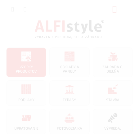
Prejsť
NÁKUP
na
obsah
KOŠÍK
VZORKY
OBKLADY A
ZAHRADA &
PRODUKTOV
PANELY
DIELŇA
PODLAHY
TERASY
STAVBA
UPRATOVANIE
FOTOVOLTAIKA
VÝPREDAJ