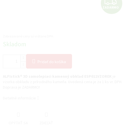
Z
ZADARMO
A
D
A
Zobrazované ceny sú vrátane DPH.
Jednotková
Skladom
R
cena:
M
Pridať do košíka
O
ALFIstick® 3D samolepiaci kamenný obklad ESP011VZOREK
je
vzorka obkladu z prírodného kameňa. Uvedená cena je za 1 ks vr. DPH.
Doprava je ZADARMO!
Detailné informácie
OPÝTAŤ SA
ZDIEĽAŤ