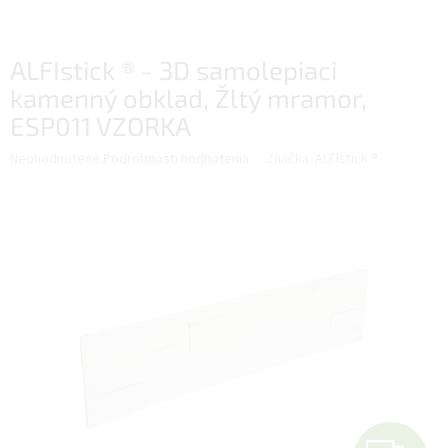
ALFIstick ® - 3D samolepiaci
kamenný obklad, Žltý mramor,
ESP011 VZORKA
Priemerné
Neohodnotené
Podrobnosti hodnotenia
Značka:
ALFIstick ®
hodnotenie
produktu
je
0,0
z
5
hviezdičiek.