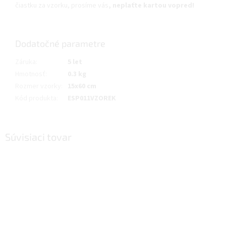
čiastku za vzorku, prosíme vás
,
neplaťte kartou vopred!
Dodatočné parametre
Záruka
:
5 let
Hmotnosť
:
0.3 kg
Rozmer vzorky
:
15x60 cm
Kód produkta
:
ESP011VZOREK
Súvisiaci tovar