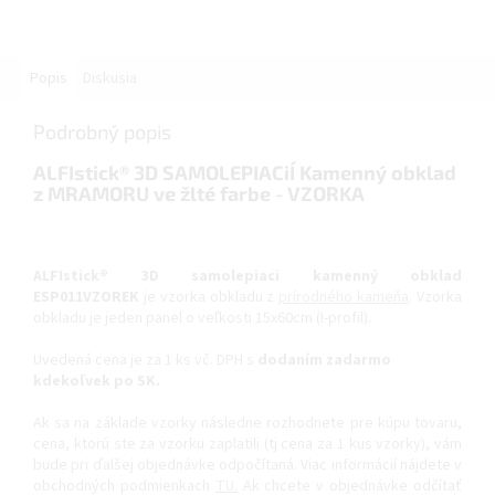
Popis
Diskusia
Podrobný popis
ALFIstick® 3D SAMOLEPIACiÍ Kamenný obklad
z MRAMORU ve žlté farbe - VZORKA
ALFIstick® 3D samolepiaci kamenný obklad
ESP011VZOREK
je vzorka obkladu z
prírodného kameňa
. Vzorka
obkladu je jeden panel o veľkosti 15x60cm (I-profil).
Uvedená cena je za 1 ks vč. DPH s
dodaním zadarmo
kdekoľvek po SK.
Ak sa na základe vzorky následne rozhodnete pre kúpu tovaru,
cena, ktorú ste za vzorku zaplatili (tj cena za 1 kus vzorky), vám
bude pri ďalšej objednávke odpočítaná. Viac informácií nájdete v
obchodných podmienkach
TU.
Ak chcete v objednávke odčítať