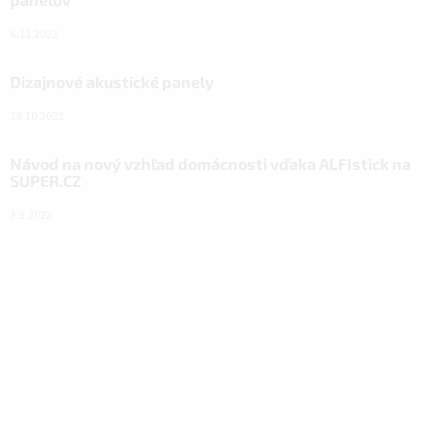
6.11.2023
Dizajnové akustické panely
18.10.2023
Návod na nový vzhľad domácnosti vďaka ALFIstick na
SUPER.CZ
3.3.2022
Facebook