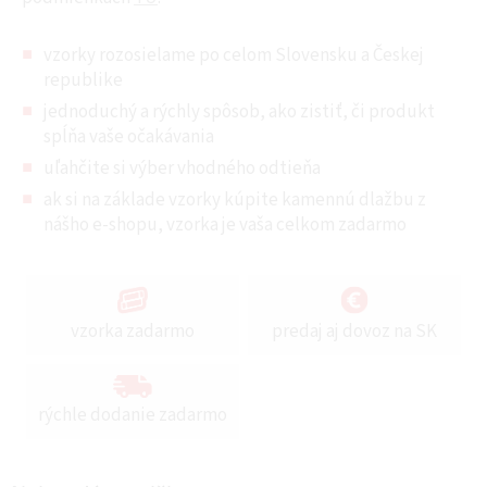
vzorky rozosielame po celom Slovensku a Českej
republike
jednoduchý a rýchly spôsob, ako zistiť, či produkt
spĺňa vaše očakávania
uľahčite si výber vhodného odtieňa
ak si na základe vzorky kúpite kamennú dlažbu z
nášho e-shopu, vzorka je vaša celkom zadarmo
vzorka zadarmo
predaj aj dovoz na SK
rýchle dodanie zadarmo