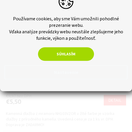
Používame cookies, aby sme Vám umožnili pohodlné
prezeranie webu.
Vďaka analýze prevádzky webu neustále zlepšujeme jeho
funkcie, výkon a použiteľnosť.
Z
ZADARMO
SÚHLASÍM
A
Kamenná dlažba z mramoru Yellow, 30x15 cm, hrúbka
D
Nastavenie
2,5 cm, NH103 - VZORKA
A
Skladom
R
€4,47 bez DPH
DETAIL
€5,50
M
Kamenná dlažba z mramoru NH103VZOR v žlté farbe je vzorka
O
dlažby z prírodného kameňa. Uvedená cena je za 1 ks vr. DPH.
Doprava je ZADARMO!