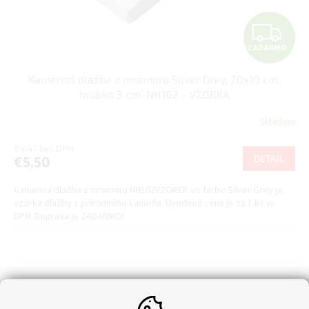
Z
ZADARMO
A
Kamenná dlažba z mramoru Silver Grey, 20x10 cm,
D
hrúbka 3 cm, NH102 - VZORKA
A
Skladom
R
€4,47 bez DPH
DETAIL
€5,50
M
Kamenná dlažba z mramoru NH102VZOREK vo farbe Silver Grey je
O
vzorka dlažby z prírodného kameňa. Uvedená cena je za 1 ks vr.
DPH. Doprava je ZADARMO!