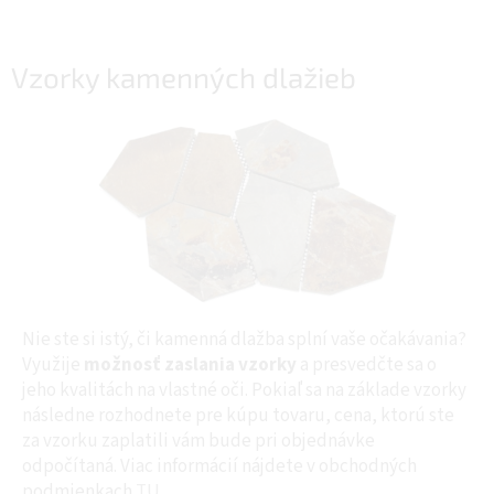
Vzorky kamenných dlažieb
Nie ste si istý, či kamenná dlažba splní vaše očakávania?
Využije
možnosť zaslania vzorky
a presvedčte sa o
jeho kvalitách na vlastné oči.
Pokiaľ sa na základe vzorky
následne rozhodnete pre kúpu tovaru, cena, ktorú ste
za vzorku zaplatili vám bude pri objednávke
odpočítaná. Viac informácií nájdete v obchodných
podmienkach
TU
.