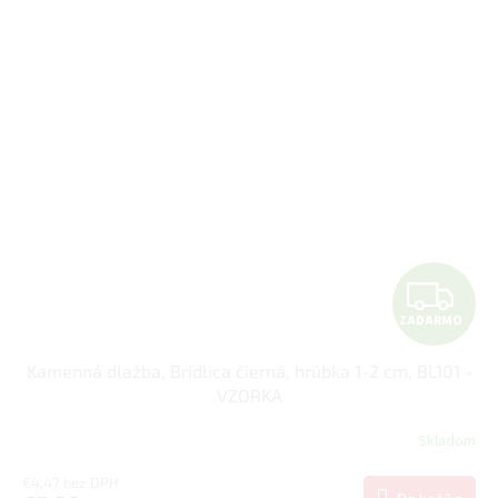
Z
ZADARMO
A
Kamenná dlažba, Bridlica čierná, hrúbka 1-2 cm, BL101 -
D
VZORKA
A
Skladom
R
€4,47 bez DPH