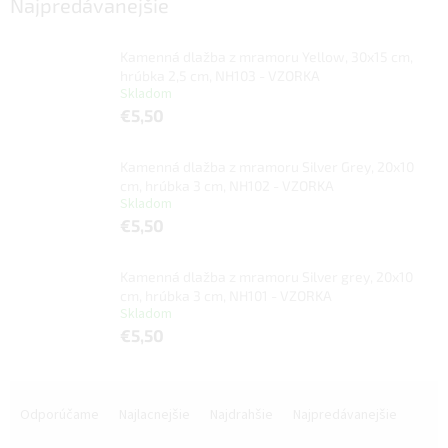
Najpredávanejšie
Kamenná dlažba z mramoru Yellow, 30x15 cm,
hrúbka 2,5 cm, NH103 - VZORKA
Skladom
€5,50
Kamenná dlažba z mramoru Silver Grey, 20x10
cm, hrúbka 3 cm, NH102 - VZORKA
Skladom
€5,50
Kamenná dlažba z mramoru Silver grey, 20x10
cm, hrúbka 3 cm, NH101 - VZORKA
Skladom
€5,50
R
a
Odporúčame
Najlacnejšie
Najdrahšie
Najpredávanejšie
d