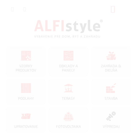
Prejsť
NÁKUP
na
obsah
KOŠÍK
VZORKY
OBKLADY A
ZAHRADA &
PRODUKTOV
PANELY
DIELŇA
PODLAHY
TERASY
STAVBA
UPRATOVANIE
FOTOVOLTAIKA
VÝPREDAJ