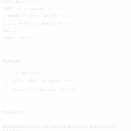
Obchodné podmienky
ALFIstick ® - kde nás môžete vidieť
Podmínky ochrany osobných údajov
Používáme súbory cookie, čítajte viac tu
Montáž
Moja objednávka
Kontakt
info
@
alfistyle.sk
+421 911 844 272 (po-pia 8:00-16:30)
https://www.facebook.com/alfistyle
Novinky
Úprava pracovne pomocou dizajnových akustických
panelov