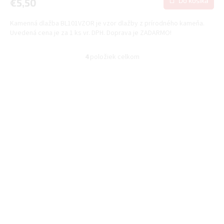
Do košíka
€5,50
M
Kamenná dlažba BL101VZOR je vzor dlažby z prírodného kameňa.
O
Uvedená cena je za 1 ks vr. DPH. Doprava je ZADARMO!
4
položiek celkom
O
v
l
á
d
a
c
i
e
p
r
v
k
y
v
ý
p
i