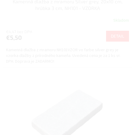
Kamenná dlažba z mramoru Silver grey, 20x10 cm,
D
hrúbka 3 cm, NH101 - VZORKA
A
Skladom
R
€4,47 bez DPH
DETAIL
€5,50
M
Kamenná dlažba z mramoru NH101VZOR vo farbe silver grey je
O
vzorka dlažby z prírodného kameňa. Uvedená cena je za 1 ks vr.
DPH. Doprava je ZADARMO!