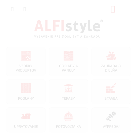
Prejsť
NÁKUP
na
obsah
KOŠÍK
VZORKY
OBKLADY A
ZAHRADA &
PRODUKTOV
PANELY
DIELŇA
PODLAHY
TERASY
STAVBA
UPRATOVANIE
FOTOVOLTAIKA
VÝPREDAJ