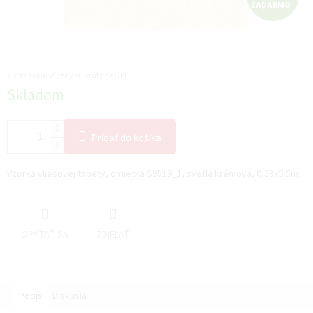
ZADARMO
A
D
A
Zobrazované ceny sú vrátane DPH.
Jednotková
Skladom
R
cena:
M
Pridať do košíka
O
Vzorka vliesovej tapety, omietka S9519_1, svetlá krémová, 0,53x0,5m
OPÝTAŤ SA
ZDIEĽAŤ
Popis
Diskusia