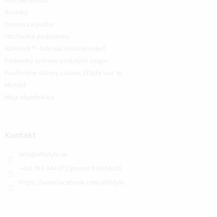
Ako nakupovať
Novinky
Doprava a platba
Obchodné podmienky
ALFIstick ® - kde nás môžete vidieť
Podmínky ochrany osobných údajov
Používáme súbory cookie, čítajte viac tu
Montáž
Moja objednávka
Kontakt
info
@
alfistyle.sk
+421 911 844 272 (po-pia 8:00-16:30)
https://www.facebook.com/alfistyle