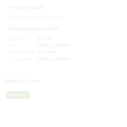
Podrobný popis
Popis produktu nie je dostupný
Dodatočné parametre
Hmotnosť
:
0.12 kg
EAN
:
S9519_1_VZOREK
Rozmer vzorky
:
0,53x0,5m
Kód produkta
:
S9519_1_VZOREK
Súvisiaci tovar
Novinka