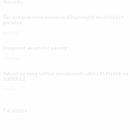
Novinky
Úprava pracovne pomocou dizajnových akustických
panelov
6.11.2023
Dizajnové akustické panely
18.10.2023
Návod na nový vzhľad domácnosti vďaka ALFIstick na
SUPER.CZ
3.3.2022
Facebook