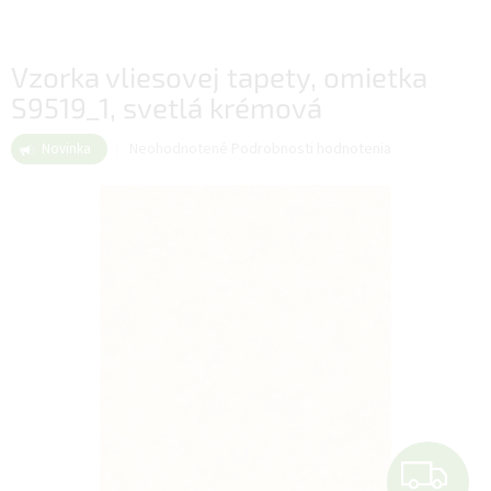
Vzorka vliesovej tapety, omietka
S9519_1, svetlá krémová
Priemerné
Neohodnotené
Podrobnosti hodnotenia
Novinka
hodnotenie
produktu
je
0,0
z
5
hviezdičiek.
Z