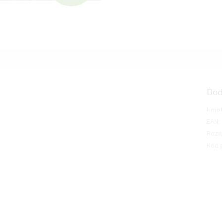
A
D
A
Dod
R
Hmot
EAN
:
Rozm
M
Kód 
O