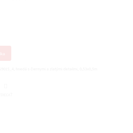
íka
S9015_4, hnedá s čiernymi a zlatými detailmi, 0,53x0,5m
ZDIEĽAŤ