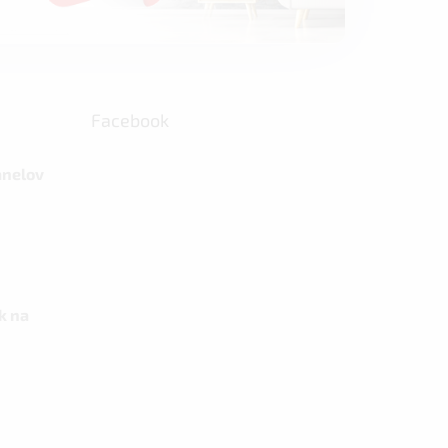
Facebook
anelov
k na