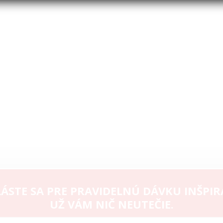
ÁSTE SA PRE PRAVIDELNÚ DÁVKU INŠPIR
UŽ VÁM NIČ NEUTEČIE.