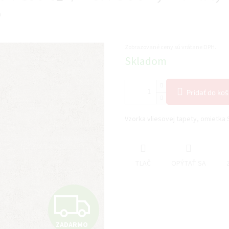
a
Zobrazované ceny sú vrátane DPH.
Jednotková
Skladom
cena:
Pridať do koš
Vzorka vliesovej tapety, omietka 
TLAČ
OPÝTAŤ SA
Z
ZADARMO