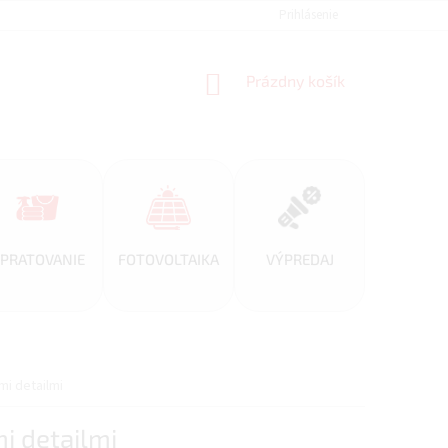
REFERENCIE
VEĽKOOBCHOD
BLOG
Prihlásenie
AKO NAKUPOVAŤ
NÁKUPNÝ
Prázdny košík
KOŠÍK
PRATOVANIE
FOTOVOLTAIKA
VÝPREDAJ
mi detailmi
i detailmi