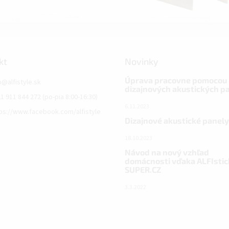
kt
Novinky
Úprava pracovne pomocou
o
@
alfistyle.sk
dizajnových akustických p
1 911 844 272 (po-pia 8:00-16:30)
6.11.2023
ps://www.facebook.com/alfistyle
Dizajnové akustické panely
18.10.2023
Návod na nový vzhľad
domácnosti vďaka ALFIstic
SUPER.CZ
3.3.2022