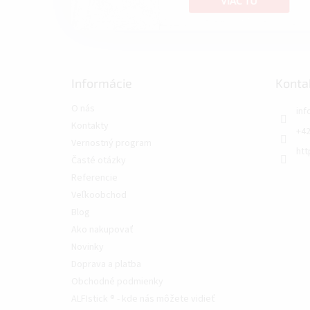
Informácie
Konta
O nás
inf
Kontakty
+42
Vernostný program
htt
Časté otázky
Referencie
Veľkoobchod
Blog
Ako nakupovať
Novinky
Doprava a platba
Obchodné podmienky
ALFIstick ® - kde nás môžete vidieť