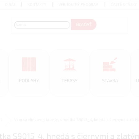
O NÁS
KONTAKTY
VERNOSTNÝ PROGRAM
ČASTÉ OTÁZKY
HĽADAŤ
&
PODLAHY
TERASY
STAVBA
U
t
Vzorka vliesovej tapety, omietka S9015_4, hnedá s čiernymi a zlatý
tka S9015_4, hnedá s čiernymi a zlatým