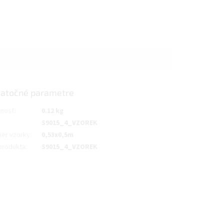
atočné parametre
nosť
:
0.12 kg
S9015_4_VZOREK
er vzorky
:
0,53x0,5m
produkta
:
S9015_4_VZOREK