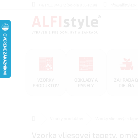
Prejsť
+421 911 844 272 (po-pia 8:00-16:30)
info@alfistyle.sk
na
obsah
VZORKY
OBKLADY A
ZAHRADA 
PRODUKTOV
PANELY
DIELŇA
Domov
Vzorky produktov
Vzorky vliesových tape
Vzorka vliesovej tapety, omie