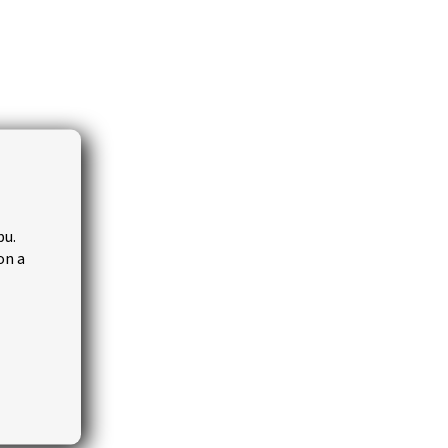
bu.
on a