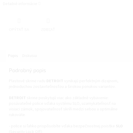
Detailné informácie
OPÝTAŤ SA
ZDIEĽAŤ
Popis
Diskusia
Podrobný popis
Plastové skrine radu
DETROIT
vynikajú perfektným dizajnom,
jednoduchou zostaviteľnosťou a širokou ponukou variantov.
DETROIT
skrine poskytujú viac ako základné vybavenie:
posúvateľné police vďaka systému SLO, uzamykateľnosť na
visiaci zámok, spojovateľnosť skríň medzi sebou a optimálne
rukoväte.
- police si ľahko prispôsobíte vďaka bezpečnostnej poistke
SLO
(Security Lock Off)