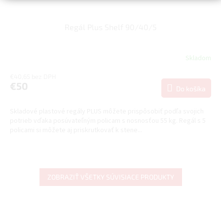
Regál Plus Shelf 90/40/5
Skladom
€40,65 bez DPH
€50
Do košíka
Skladové plastové regály PLUS môžete prispôsobiť podľa svojich
potrieb vďaka posúvateľným policam s nosnosťou 55 kg. Regál s 5
policami si môžete aj priskrutkovať k stene...
ZOBRAZIŤ VŠETKY SÚVISIACE PRODUKTY