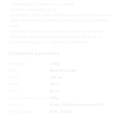
- vybavená pacičkami na visiaci zámok
- 2 police s nosnosťou 15 kg
- na spodnej strane políc sú žliabky na možné vloženie boxov
- ľahké upratovanie podlahy pod skriňou vďaka zdvihnutým
nohám
- spojovací systém na vytvorenie skriňovej steny Detroit
- vhodná do dielní, garáží, prevádzkových hál, ale aj na
zastrešené terasy či do záhradných domčekov
Dodatočné parametre
Hmotnosť
:
14 kg
EAN
:
8013183122188
Výška
:
182 cm
Hĺbka
:
45 cm
Šírka
:
65 cm
Nosnosť jednej police
:
15Kg
Materiál
:
Plast (Základná surovina PU)
Kód produktu
:
KTR_252263