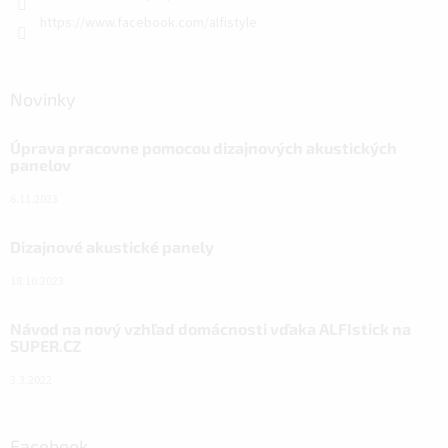
https://www.facebook.com/alfistyle
Novinky
Úprava pracovne pomocou dizajnových akustických
panelov
6.11.2023
Dizajnové akustické panely
18.10.2023
Návod na nový vzhľad domácnosti vďaka ALFIstick na
SUPER.CZ
3.3.2022
Facebook