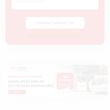
ä
t
i
e
ODOBERAŤ NEWSLETTER
Zásady spracovania osobných údajov