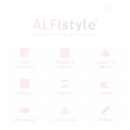
Prejsť
NÁKUP
na
obsah
KOŠÍK
VZORKY
OBKLADY A
ZAHRADA &
PRODUKTOV
PANELY
DIELŇA
PODLAHY
TERASY
STAVBA
UPRATOVANIE
FOTOVOLTAIKA
VÝPREDAJ