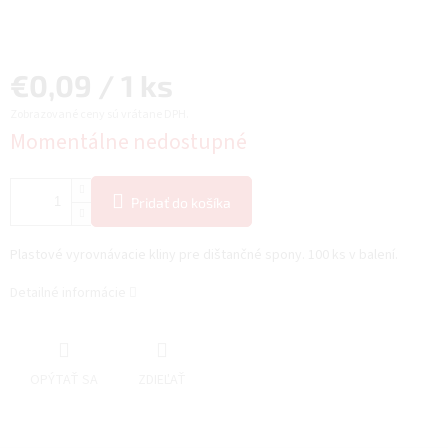
Jednotková
€0,09 / 1 ks
Zobrazované ceny sú vrátane DPH.
cena:
Momentálne nedostupné
Pridať do košíka
Plastové vyrovnávacie kliny pre dištančné spony. 100 ks v balení.
Detailné informácie
OPÝTAŤ SA
ZDIEĽAŤ