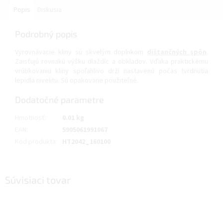
Popis
Diskusia
Podrobný popis
Vyrovnávacie kliny sú skvelým doplnkom
dištančných spôn
.
Zaisťujú rovnakú výšku dlaždíc a obkladov. Vďaka praktickému
vrúbkovaniu kliny spoľahlivo drží nastavenú počas tvrdnutia
lepidla nivelitu. Sú opakovane použiteľné.
Dodatočné parametre
Hmotnosť
:
0.01 kg
EAN
:
5905061991067
Kód produkta
:
HT2042_160100
Súvisiaci tovar