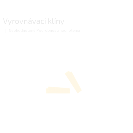
Vyrovnávací klíny
Priemerné
Neohodnotené
Podrobnosti hodnotenia
hodnotenie
produktu
je
0,0
z
5
hviezdičiek.