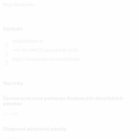
Moja objednávka
Kontakt
info
@
alfistyle.sk
+421 911 844 272 (po-pia 8:00-16:30)
https://www.facebook.com/alfistyle
Novinky
Úprava pracovne pomocou dizajnových akustických
panelov
6.11.2023
Dizajnové akustické panely