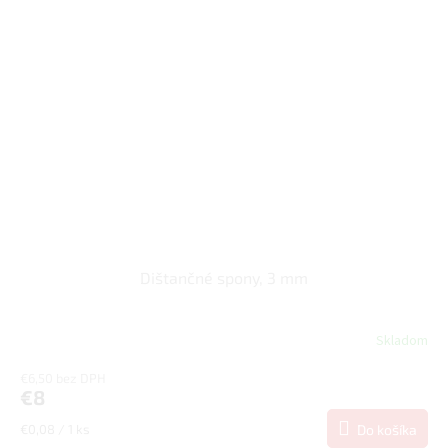
Dištančné spony, 3 mm
Skladom
€6,50 bez DPH
€8
Jednotková
€0,08 / 1 ks
Do košíka
cena: