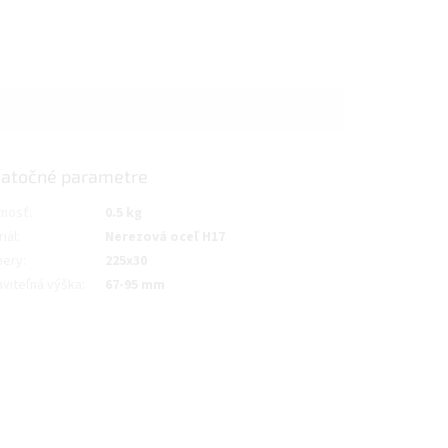
atočné parametre
nosť
:
0.5 kg
iál
:
Nerezová oceľ H17
ery
:
225x30
aviteľná výška
:
67-95 mm