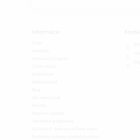
Informácie
Konta
O nás
inf
Kontakty
+42
Vernostný program
htt
Časté otázky
Referencie
Veľkoobchod
Blog
Ako nakupovať
Novinky
Doprava a platba
Obchodné podmienky
ALFIstick ® - kde nás môžete vidieť
Podmínky ochrany osobných údajov