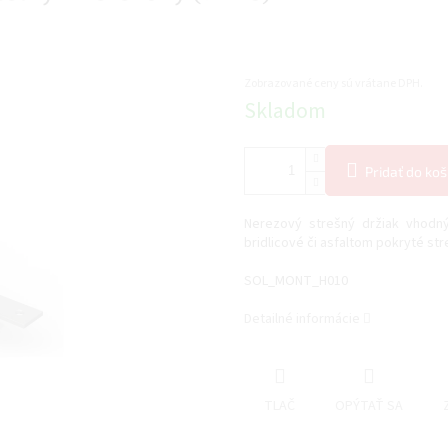
Zobrazované ceny sú vrátane DPH.
Jednotková
Skladom
cena:
Pridať do koš
Nerezový strešný držiak vhodný 
bridlicové či asfaltom pokryté str
SOL_MONT_H010
Detailné informácie
TLAČ
OPÝTAŤ SA