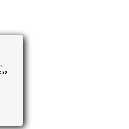
5mm,
tica
bu.
Skladom
on a
košíka
 rámu
ťuje