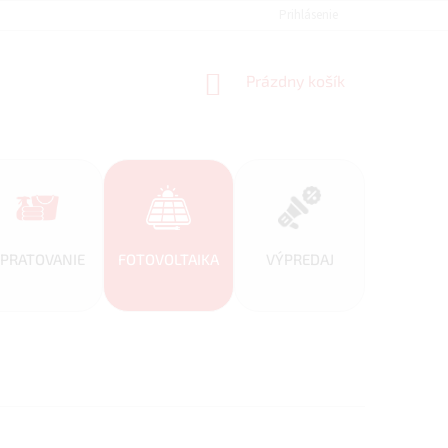
REFERENCIE
VEĽKOOBCHOD
BLOG
Prihlásenie
AKO NAKUPOVAŤ
NÁKUPNÝ
Prázdny košík
KOŠÍK
PRATOVANIE
FOTOVOLTAIKA
VÝPREDAJ