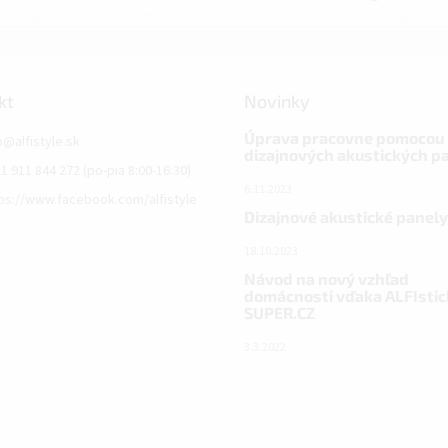
kt
Novinky
Úprava pracovne pomocou
o
@
alfistyle.sk
dizajnových akustických p
1 911 844 272 (po-pia 8:00-16:30)
6.11.2023
ps://www.facebook.com/alfistyle
Dizajnové akustické panely
18.10.2023
Návod na nový vzhľad
domácnosti vďaka ALFIstic
SUPER.CZ
3.3.2022