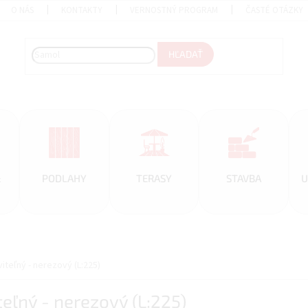
O NÁS
KONTAKTY
VERNOSTNÝ PROGRAM
ČASTÉ OTÁZKY
HĽADAŤ
&
PODLAHY
TERASY
STAVBA
U
iteľný - nerezový (L:225)
teľný - nerezový (L:225)