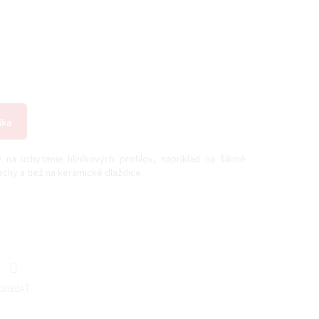
íka
na uchytenie hliníkových profilov, napríklad na šikmé
echy a tiež na keramické dlaždice.
ZDIEĽAŤ