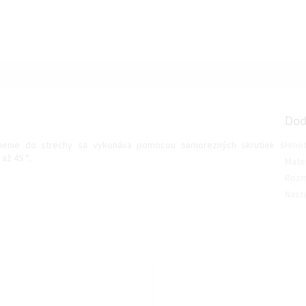
Dod
vnenie do strechy sa vykonáva pomocou samorezných skrutiek s
Hmot
až 45 °.
Mater
Rozm
Nast