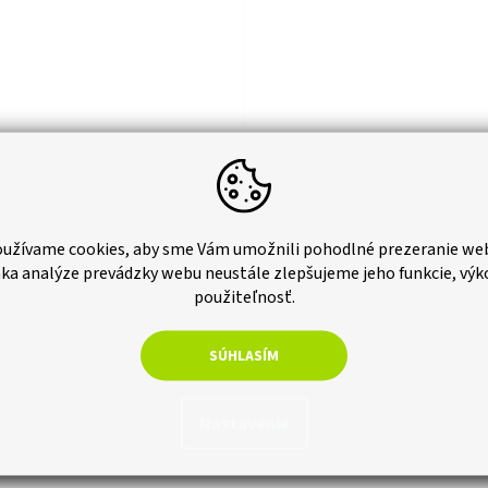
vá spojka pre profil
Súprava - Koncová svorka 3
0mm
strieborná, imbus M8X25, ma
užívame cookies, aby sme Vám umožnili pohodlné prezeranie we
Skladom
ka analýze prevádzky webu neustále zlepšujeme jeho funkcie, výk
použiteľnosť.
ez DPH
€0,94 bez DPH
€1,16
Do košíka
Do 
SÚHLASÍM
á spojka na spojenie dvoch profilov.
Sada obsahujúca koncovú svorku
e sa vykonáva pomocou skrutiek
striebornej farby pre montáž
 matíc M10, ktoré nie sú súčasťou
fotovoltaických panelov s hrúbkou
Nastavenie
a. SOL_MONT_P002 SOL_MONT_P006
35mm, imbusovú skrutku M8X25 a
štvorhrannú maticu M8. Svorka zais
ľahké...