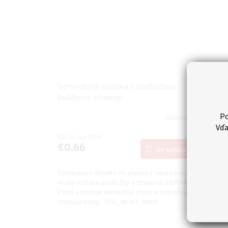
Samorezná skrutka s podložkou
Hliníko
6x38mm, bimetal
40x4
Po
Skladom
Vďa
€0,54 bez DPH
€0,94 b
€0,66
€1,16
Do košíka
Samorezná skrutka do plechu z nerezovej
Hliníkov
ocele vrátane podložky a tesnenia z EPDM,
Spojeni
ktoré utesňuje inštalačný otvor a zabraňuje
M10x25 a
prieniku vody. SOL_MONT_H009
baleni