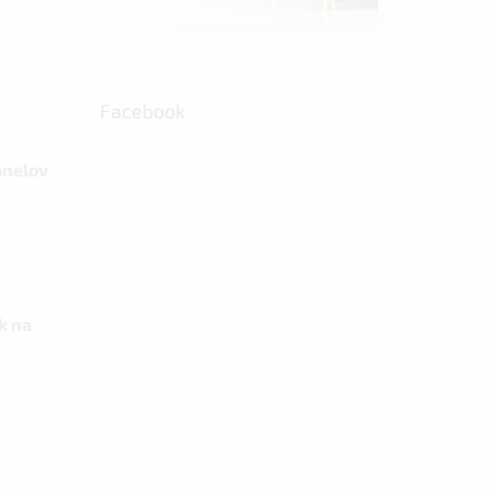
Facebook
anelov
k na