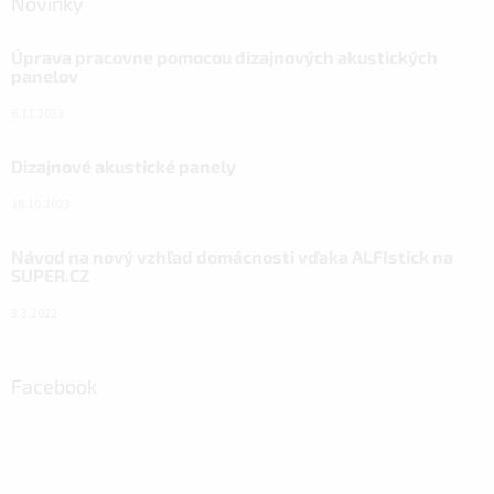
Novinky
Úprava pracovne pomocou dizajnových akustických
panelov
6.11.2023
Dizajnové akustické panely
18.10.2023
Návod na nový vzhľad domácnosti vďaka ALFIstick na
SUPER.CZ
3.3.2022
Facebook