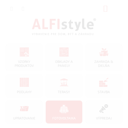
Prejsť
NÁKUP
na
obsah
KOŠÍK
VZORKY
OBKLADY A
ZAHRADA &
PRODUKTOV
PANELY
DIELŇA
PODLAHY
TERASY
STAVBA
UPRATOVANIE
FOTOVOLTAIKA
VÝPREDAJ