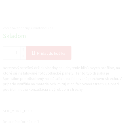
Zobrazované ceny sú vrátane DPH.
Jednotková
Skladom
cena:
Pridať do košíka
Nerezový strešný držiak vhodný na uchytenie hliníkových profilov, na
ktoré sú inštalované fotovoltaické panely. Tento typ držiaka je
špeciálne prispôsobený na inštaláciu na falcovanú plechovú strechu. V
prípade využitia na materiáloch imitujúcich falcovanú strechu je pred
použitím nutná konzultácia s výrobcom strechy.
SOL_MONT_H003
Detailné informácie