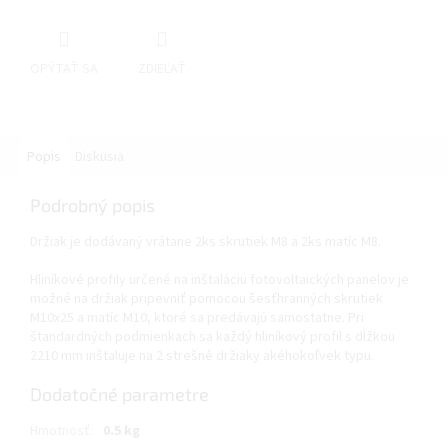
OPÝTAŤ SA
ZDIEĽAŤ
Popis
Diskusia
Podrobný popis
Držiak je dodávaný vrátane 2ks skrutiek M8 a 2ks matíc M8.
Hliníkové profily určené na inštaláciu fotovoltaických panelov je
možné na držiak pripevniť pomocou šesťhranných skrutiek
M10x25 a matíc M10, ktoré sa predávajú samostatne. Pri
štandardných podmienkach sa každý hliníkový profil s dĺžkou
2210 mm inštaluje na 2 strešné držiaky akéhokoľvek typu.
Dodatočné parametre
Hmotnosť
:
0.5 kg