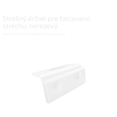
Strešný držiak pre falcovanú
strechu, nerezový
Priemerné
Neohodnotené
Podrobnosti hodnotenia
hodnotenie
produktu
je
0,0
z
5
hviezdičiek.