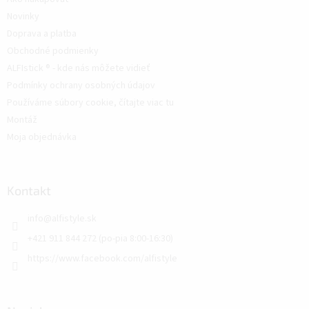
Novinky
Doprava a platba
Obchodné podmienky
ALFIstick ® - kde nás môžete vidieť
Podmínky ochrany osobných údajov
Používáme súbory cookie, čítajte viac tu
Montáž
Moja objednávka
Kontakt
info
@
alfistyle.sk
+421 911 844 272 (po-pia 8:00-16:30)
https://www.facebook.com/alfistyle