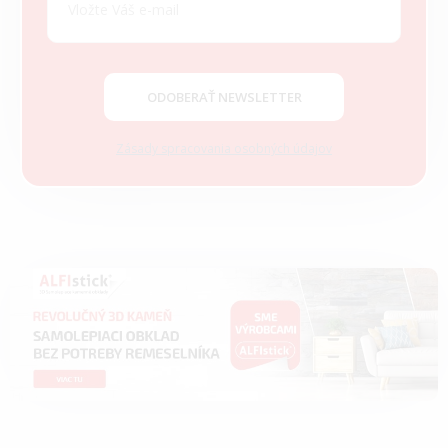
ä
t
i
e
ODOBERAŤ NEWSLETTER
Zásady spracovania osobných údajov