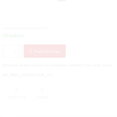
Zobrazované ceny sú vrátane DPH.
Jednotková
Skladom
cena:
Pridať do košíka
Stredová spojka slúžiaca na prepojenie soklových líšt medzi sebou.
AR_INDO_CONNECTOR_197
OPÝTAŤ SA
ZDIEĽAŤ