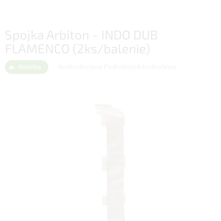
Spojka Arbiton - INDO DUB
FLAMENCO (2ks/balenie)
Priemerné
Neohodnotené
Podrobnosti hodnotenia
Novinka
hodnotenie
produktu
je
0,0
z
5
hviezdičiek.