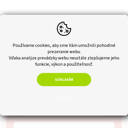
Používame cookies, aby sme Vám umožnili pohodlné
prezeranie webu.
Vďaka analýze prevádzky webu neustále zlepšujeme jeho
funkcie, výkon a použiteľnosť.
SÚHLASÍM
Nastavenie
PRIHLÁSTE SA PRE PRAVIDELNÚ
DÁVKU INŠPIRÁCIE A
Z
UŽ VÁM NIČ NEUTEČIE.
á
p