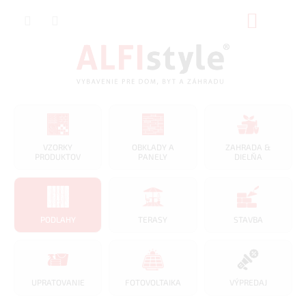
Prejsť
NÁKUP
na
obsah
KOŠÍK
VZORKY
OBKLADY A
ZAHRADA &
PRODUKTOV
PANELY
DIELŇA
PODLAHY
TERASY
STAVBA
UPRATOVANIE
FOTOVOLTAIKA
VÝPREDAJ