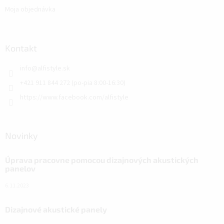
Moja objednávka
Kontakt
info
@
alfistyle.sk
+421 911 844 272 (po-pia 8:00-16:30)
https://www.facebook.com/alfistyle
Novinky
Úprava pracovne pomocou dizajnových akustických
panelov
6.11.2023
Dizajnové akustické panely