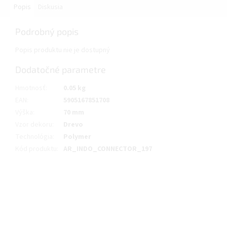
Popis
Diskusia
Podrobný popis
Popis produktu nie je dostupný
Dodatočné parametre
Hmotnosť
:
0.05 kg
EAN
:
5905167851708
Výška
:
70 mm
Vzor dekoru
:
Drevo
Technológia
:
Polymer
Kód produktu
:
AR_INDO_CONNECTOR_197