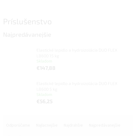
Príslušenstvo
Najpredávanejšie
Elastické lepidlo a hydroizolácia DUO FLEX
L8600 15 kg
Skladom
€147,88
Elastické lepidlo a hydroizolácia DUO FLEX
L8600 5 kg
Skladom
€56,25
R
a
Odporúčame
Najlacnejšie
Najdrahšie
Najpredávanejšie
d