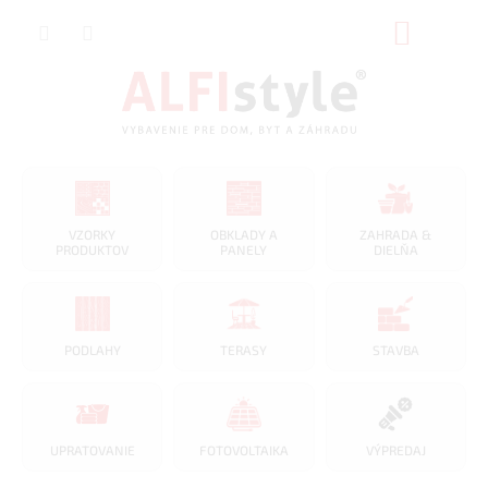
Prejsť
NÁKUP
na
obsah
KOŠÍK
VZORKY
OBKLADY A
ZAHRADA &
PRODUKTOV
PANELY
DIELŇA
PODLAHY
TERASY
STAVBA
UPRATOVANIE
FOTOVOLTAIKA
VÝPREDAJ