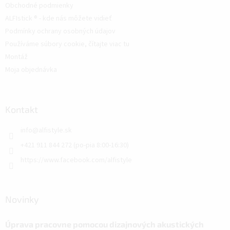
Obchodné podmienky
ALFIstick ® - kde nás môžete vidieť
Podmínky ochrany osobných údajov
Používáme súbory cookie, čítajte viac tu
Montáž
Moja objednávka
Kontakt
info
@
alfistyle.sk
+421 911 844 272 (po-pia 8:00-16:30)
https://www.facebook.com/alfistyle
Novinky
Úprava pracovne pomocou dizajnových akustických