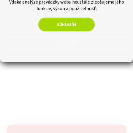
Vďaka analýze prevádzky webu neustále zlepšujeme jeho
a
funkcie, výkon a použiteľnosť.
c
i
e
SÚHLASÍM
p
r
v
Nastavenie
k
y
v
ý
p
i
s
u