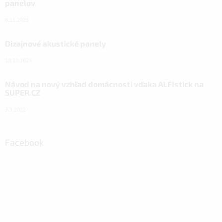
panelov
6.11.2023
Dizajnové akustické panely
18.10.2023
Návod na nový vzhľad domácnosti vďaka ALFIstick na
SUPER.CZ
3.3.2022
Facebook