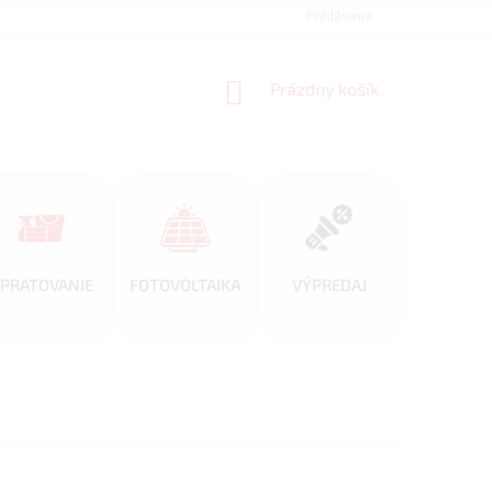
REFERENCIE
VEĽKOOBCHOD
BLOG
Prihlásenie
AKO NAKUPOVAŤ
NÁKUPNÝ
Prázdny košík
KOŠÍK
PRATOVANIE
FOTOVOLTAIKA
VÝPREDAJ