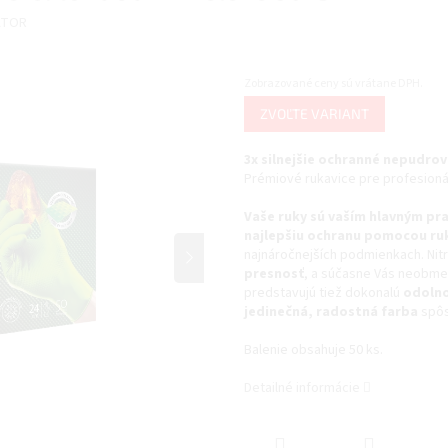
ATOR
Zobrazované ceny sú vrátane DPH.
Jednotková
ZVOĽTE VARIANT
cena:
3x silnejšie ochranné nepudrov
Prémiové rukavice pre profesioná
Vaše ruky sú vaším hlavným p
najlepšiu ochranu pomocou ru
najnáročnejších podmienkach. Nitr
presnosť
, a súčasne Vás neobme
predstavujú tiež dokonalú
odolno
jedinečná, radostná farba
spôso
Balenie obsahuje 50 ks.
Detailné informácie