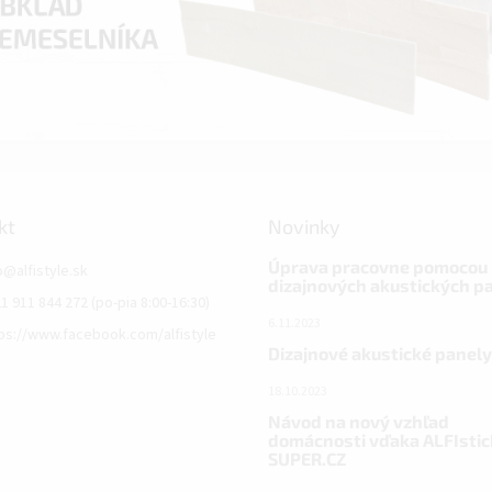
kt
Novinky
Úprava pracovne pomocou
o
@
alfistyle.sk
dizajnových akustických p
1 911 844 272 (po-pia 8:00-16:30)
6.11.2023
ps://www.facebook.com/alfistyle
Dizajnové akustické panely
18.10.2023
Návod na nový vzhľad
domácnosti vďaka ALFIstic
SUPER.CZ