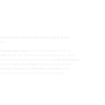
ané nitrilové rukavice Mercator gogrip green.
lov!
racovným nástrojom.
Preto Vám chceme zaistiť tú
kavíc
, ktoré Vám zaistia maximálne bezpečie aj v tých
ilové rukavice prémiovej kvality zaručujú
pevný úchop a
dzujú vo
voľnosti pohybu
. Rukavice gogrip green
sť proti vírusom, baktériám a plesniam
a ich
bí, že hneď pocítite príliv pozitívnej energie!