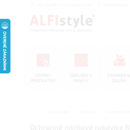
Prejsť
+421 911 844 272 (po-pia 8:00-16:30)
info@alfistyle.sk
na
obsah
VZORKY
OBKLADY A
ZAHRADA 
PRODUKTOV
PANELY
DIELŇA
Domov
Upratovanie
Rukavice
Ochranné nit
Ochranné nitrilové rukavice 