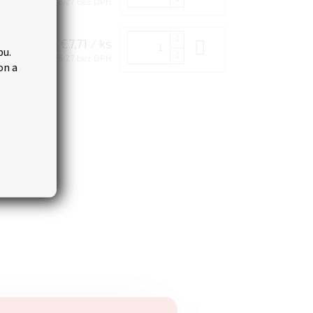
€6,27 bez DPH
€7,71
/ ks
Do košíka
bu.
€6,27 bez DPH
on a