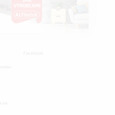
Facebook
anelov
k na