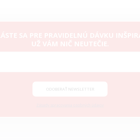
ÁSTE SA PRE PRAVIDELNÚ DÁVKU INŠPIR
UŽ VÁM NIČ NEUTEČIE.
ODOBERAŤ NEWSLETTER
Zásady spracovania osobných údajov