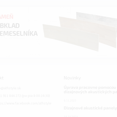
kt
Novinky
Úprava pracovne pomocou
o
@
alfistyle.sk
dizajnových akustických p
1 911 844 272 (po-pia 8:00-16:30)
6.11.2023
ps://www.facebook.com/alfistyle
Dizajnové akustické panely
18.10.2023