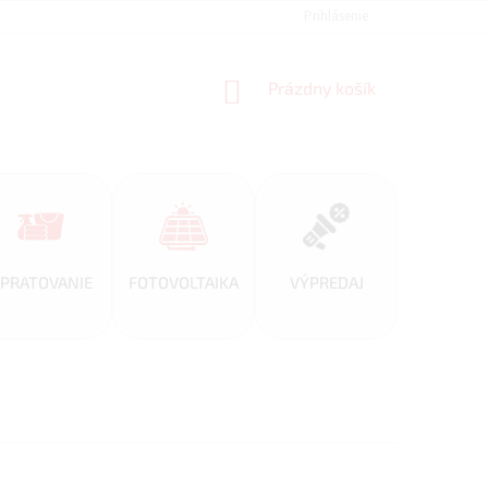
REFERENCIE
VEĽKOOBCHOD
BLOG
Prihlásenie
AKO NAKUPOVAŤ
NÁKUPNÝ
Prázdny košík
KOŠÍK
PRATOVANIE
FOTOVOLTAIKA
VÝPREDAJ