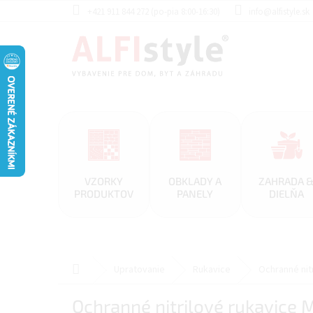
Prejsť
+421 911 844 272 (po-pia 8:00-16:30)
info@alfistyle.sk
na
obsah
VZORKY
OBKLADY A
ZAHRADA 
PRODUKTOV
PANELY
DIELŇA
Domov
Upratovanie
Rukavice
Ochranné nit
Ochranné nitrilové rukavice