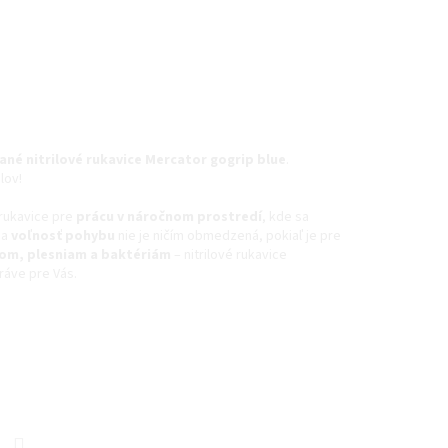
ané nitrilové rukavice Mercator gogrip blue
.
lov!
 rukavice pre
prácu v náročnom prostredí
, kde sa
 a
voľnosť pohybu
nie je ničím obmedzená, pokiaľ je pre
som, plesniam a baktériám
– nitrilové rukavice
áve pre Vás.