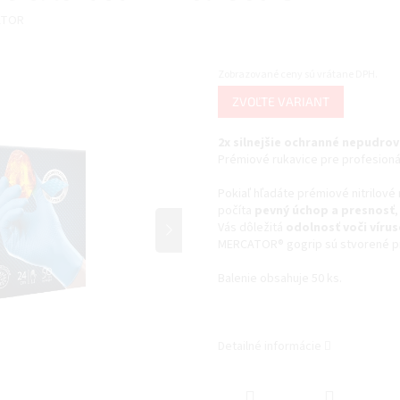
ATOR
Zobrazované ceny sú vrátane DPH.
Jednotková
ZVOĽTE VARIANT
cena:
2x silnejšie ochranné nepudrov
Prémiové rukavice pre profesioná
Pokiaľ hľadáte prémiové nitrilové
počíta
pevný úchop a presnosť
,
Vás dôležitá
odolnosť voči víru
MERCATOR® gogrip sú stvorené pr
Balenie obsahuje 50 ks.
Detailné informácie