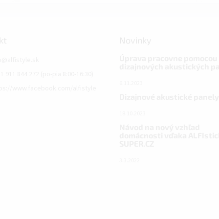
kt
Novinky
Úprava pracovne pomocou
o
@
alfistyle.sk
dizajnových akustických p
1 911 844 272 (po-pia 8:00-16:30)
6.11.2023
ps://www.facebook.com/alfistyle
Dizajnové akustické panely
18.10.2023
Návod na nový vzhľad
domácnosti vďaka ALFIstic
SUPER.CZ
3.3.2022