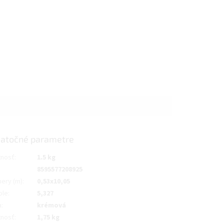
atočné parametre
nosť
:
1.5 kg
8595577208925
ery (m)
:
0,53x10,05
ole
:
5,327
a
:
krémová
nosť
:
1,75 kg