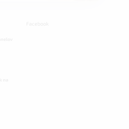
Facebook
anelov
k na