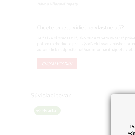
Návod Vliesové tapety
Chcete tapetu vidieť na vlastné oči?
Je ťažké si predstaviť, ako bude tapeta vyzerať prá
potom rozhodnete pre akýkoľvek tovar z nášho sortim
automaticky odpočítame! Viac informácií nájdete v 
CHCEM VZORKU
Súvisiaci tovar
Novinka
Nov
Tip
Po
Vďa