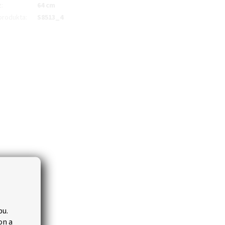
z
:
64 cm
produkta
:
S8513_4
bu.
on a