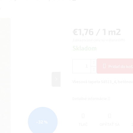
a
Jednotková
€1,76 / 1 m2
Zobrazované ceny sú vrátane DPH.
cena:
Skladom
Pridať do koš
Vliesová tapeta S8513_4, betónov
Detailné informácie
–32 %
TLAČ
OPÝTAŤ SA