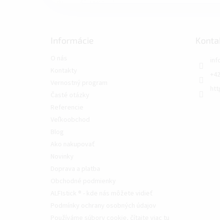
Informácie
Konta
O nás
inf
Kontakty
+42
Vernostný program
htt
Časté otázky
Referencie
Veľkoobchod
Blog
Ako nakupovať
Novinky
Doprava a platba
Obchodné podmienky
ALFIstick ® - kde nás môžete vidieť
Podmínky ochrany osobných údajov
Používáme súbory cookie, čítajte viac tu