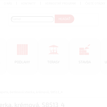
O NÁS
KONTAKTY
VERNOSTNÝ PROGRAM
ČASTÉ OTÁZKY
HĽADAŤ
&
PODLAHY
TERASY
STAVBA
U
tapeta, betónová stierka, krémová, S8513_4
ierka, krémová, S8513_4