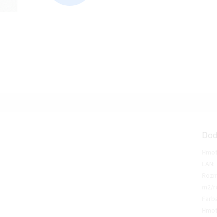
Dod
Hmot
EAN
:
Rozm
m2/r
Farb
Hmot