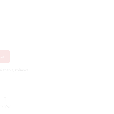
íka
á stierka, krémová
ZDIEĽAŤ