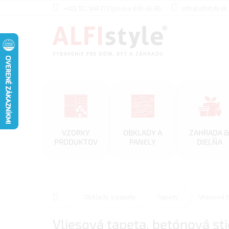
Prejsť
+421 911 844 272 (po-pia 8:00-16:30)
info@alfistyle.sk
na
obsah
VZORKY
OBKLADY A
ZAHRADA 
PRODUKTOV
PANELY
DIELŇA
Domov
Obklady a panely
Tapety
Vliesová 
Vliesová tapeta, betónová st