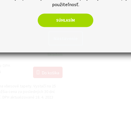
použiteľnosť.
SÚHLASÍM
–4 %
EURO 3000 lepidlo na tapety
Nastavenie
200g
Skladom
ez DPH
4
Do košíka
na vliesové tapety. Vystačí na 25
ižšia cena za posledných 30 dní:
č. DPH aktualizované 18. 4. 2023