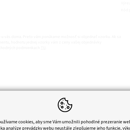
Výre
Kód 
ve u vás doma. Preto vám ponúkame možnosť si objednať vzorku. Ak sa
entu, hodnotu jednej vzorky vám z ceny vašej objednávky
obchodných podmienkach
TU
.
inka
užívame cookies, aby sme Vám umožnili pohodlné prezeranie we
ka analýze prevádzky webu neustále zlepšujeme jeho funkcie, výk