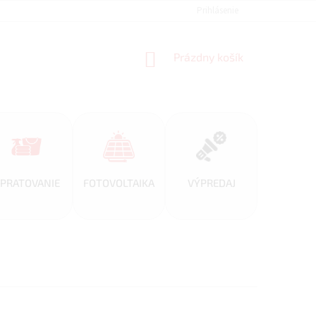
REFERENCIE
VEĽKOOBCHOD
BLOG
Prihlásenie
AKO NAKUPOVAŤ
NÁKUPNÝ
Prázdny košík
KOŠÍK
PRATOVANIE
FOTOVOLTAIKA
VÝPREDAJ