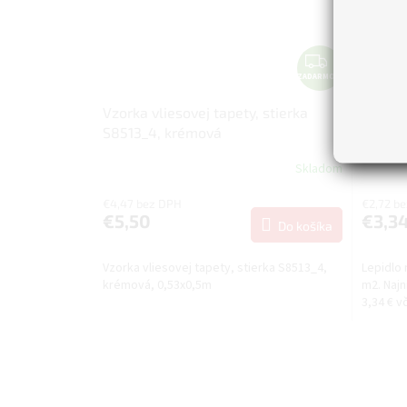
Z
ZADARMO
A
D
Vzorka vliesovej tapety, stierka
Pufas 
A
S8513_4, krémová
Vlies 
R
M
Skladom
O
€4,47 bez DPH
€2,72 b
€5,50
€3,3
Do košíka
Vzorka vliesovej tapety, stierka S8513_4,
Lepidlo 
krémová, 0,53x0,5m
m2. Najn
3,34 € v