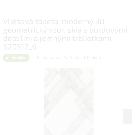
Vliesová tapeta, moderný 3D
geometrický vzor, sivá s bordovými
detailmi a jemnými trblietkami,
S20512_6
Priemerné
Neohodnotené
Podrobnosti hodnotenia
Novinka
hodnotenie
produktu
je
0,0
z
5
hviezdičiek.