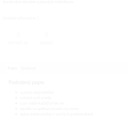
bordovými detailmi a jemnými trblietkami
Detailné informácie
OPÝTAŤ SA
ZDIEĽAŤ
Popis
Diskusia
Podrobný popis
vysoko umývateľné
odolné voči svetlu
vzor viaže každých 64 cm
lepidlo sa aplikuje priamo na stenu
úplne odnímateľný v suchých podmienkach