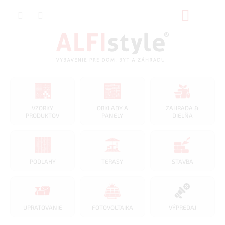
Prejsť
NÁKUP
na
obsah
KOŠÍK
VZORKY
OBKLADY A
ZAHRADA &
PRODUKTOV
PANELY
DIELŇA
PODLAHY
TERASY
STAVBA
UPRATOVANIE
FOTOVOLTAIKA
VÝPREDAJ