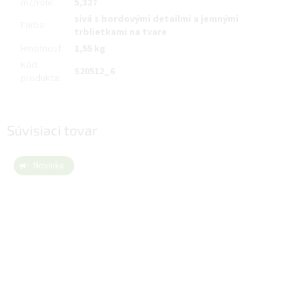
m2/role
:
5,327
sivá s bordovými detailmi a jemnými
Farba
:
trblietkami na tvare
Hmotnosť
:
1,55 kg
Kód
S20512_6
produkta
:
Súvisiaci tovar
Novinka