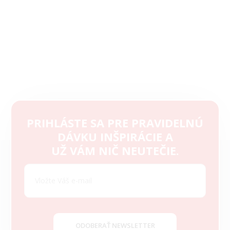
PRIHLÁSTE SA PRE PRAVIDELNÚ
DÁVKU INŠPIRÁCIE A
Z
UŽ VÁM NIČ NEUTEČIE.
á
p
ä
t
i
e
ODOBERAŤ NEWSLETTER