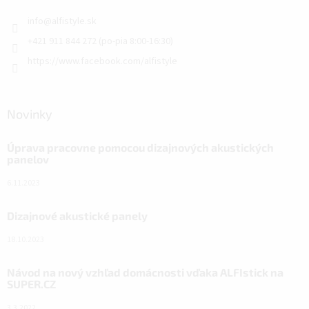
info
@
alfistyle.sk
+421 911 844 272 (po-pia 8:00-16:30)
https://www.facebook.com/alfistyle
Novinky
Úprava pracovne pomocou dizajnových akustických
panelov
6.11.2023
Dizajnové akustické panely
18.10.2023
Návod na nový vzhľad domácnosti vďaka ALFIstick na
SUPER.CZ
3.3.2022