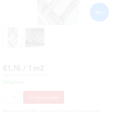
–32 %
Jednotková
€1,76 / 1 m2
Zobrazované ceny sú vrátane DPH.
cena:
Skladom
Pridať do košíka
Vliesová tapeta S20512_6, moderný 3D geometrický vzor, sivá s