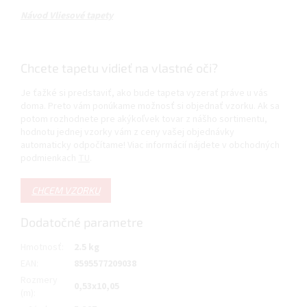
Návod Vliesové tapety
Chcete tapetu vidieť na vlastné oči?
Je ťažké si predstaviť, ako bude tapeta vyzerať práve u vás
doma. Preto vám ponúkame možnosť si objednať vzorku. Ak sa
potom rozhodnete pre akýkoľvek tovar z nášho sortimentu,
hodnotu jednej vzorky vám z ceny vašej objednávky
automaticky odpočítame! Viac informácií nájdete v obchodných
podmienkach
TU
.
CHCEM VZORKU
Dodatočné parametre
Hmotnosť
:
2.5 kg
EAN
:
8595577209038
Rozmery
0,53x10,05
(m)
: