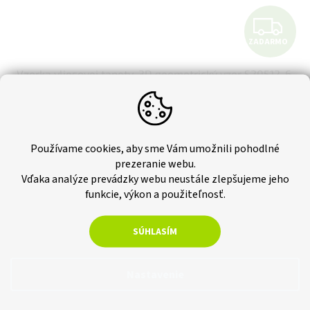
Z
ZADARMO
A
Vzorka vliesovej tapety, 3D geometrický vzor S20512_6,
D
šedá s bordó detaily
A
Skladom
R
€4,47 bez DPH
Používame cookies, aby sme Vám umožnili pohodlné
€5,50
Do košíka
prezeranie webu.
M
Vďaka analýze prevádzky webu neustále zlepšujeme jeho
Vzorka vliesovej tapety, 3D geometrický vzor S20512_6, šedá s
O
funkcie, výkon a použiteľnosť.
bordó detaily, 0,53x0,5m
SÚHLASÍM
Novinka
Tip
Nastavenie