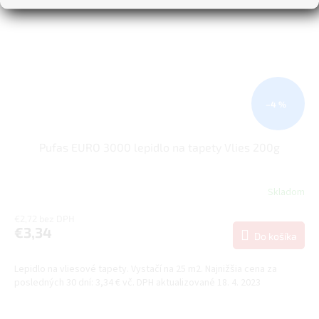
–4 %
Pufas EURO 3000 lepidlo na tapety Vlies 200g
Skladom
€2,72 bez DPH
€3,34
Do košíka
Lepidlo na vliesové tapety. Vystačí na 25 m2. Najnižšia cena za
posledných 30 dní: 3,34 € vč. DPH aktualizované 18. 4. 2023