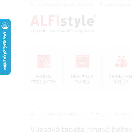
Prejsť
+421 911 844 272 (po-pia 8:00-16:30)
info@alfistyle.sk
na
obsah
VZORKY
OBKLADY A
ZAHRADA 
PRODUKTOV
PANELY
DIELŇA
Domov
Obklady a panely
Tapety
Vliesová 
Vliesová tapeta, tmavá béžo