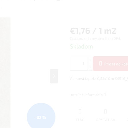
a
Jednotková
€1,76 / 1 m2
Zobrazované ceny sú vrátane DPH.
cena:
Skladom
Pridať do koš
Vliesová tapeta 0,53x10 m S9519
Detailné informácie
–32 %
TLAČ
OPÝTAŤ SA