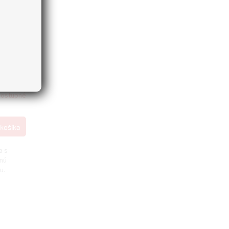
dostupné
košíka
a s
vnú
u.