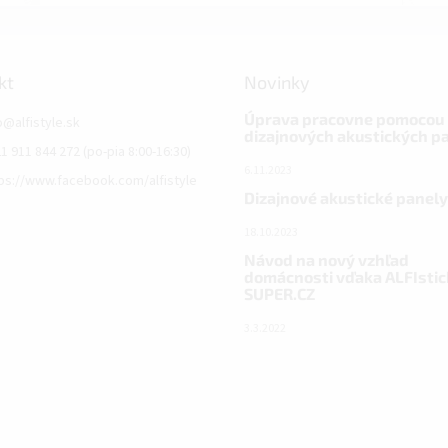
kt
Novinky
Úprava pracovne pomocou
o
@
alfistyle.sk
dizajnových akustických p
1 911 844 272 (po-pia 8:00-16:30)
6.11.2023
ps://www.facebook.com/alfistyle
Dizajnové akustické panely
18.10.2023
Návod na nový vzhľad
domácnosti vďaka ALFIstic
SUPER.CZ
3.3.2022