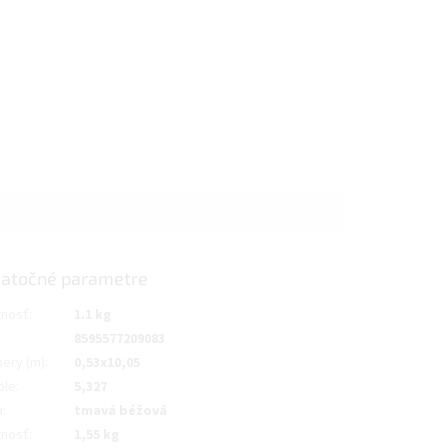
atočné parametre
nosť
:
1.1 kg
8595577209083
ery (m)
:
0,53x10,05
ole
:
5,327
a
:
tmavá béžová
nosť
:
1,55 kg