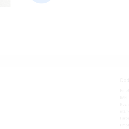
Dod
Hmot
EAN
:
Rozm
m2/r
Farb
Hmot