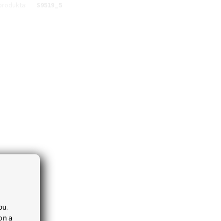
produkta
:
S9519_5
bu.
on a