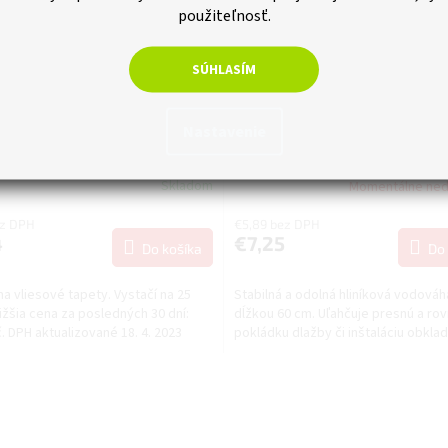
použiteľnosť.
SÚHLASÍM
–4 %
EURO 3000 lepidlo na tapety
Vodováha, hliníková, 60 cm
Nastavenie
200g
Skladom
Momentálne ne
ez DPH
€5,89 bez DPH
4
€7,25
Do košíka
Do 
na vliesové tapety. Vystačí na 25
Stabilná a odolná hliníková vodováh
ižšia cena za posledných 30 dní:
dĺžkou 60 cm. Uľahčuje presnú a ro
č. DPH aktualizované 18. 4. 2023
pokládku dlažby či inštaláciu obklad