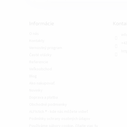
Informácie
Konta
O nás
inf
Kontakty
+42
Vernostný program
htt
Časté otázky
Referencie
Veľkoobchod
Blog
Ako nakupovať
Novinky
Doprava a platba
Obchodné podmienky
ALFIstick ® - kde nás môžete vidieť
Podmínky ochrany osobných údajov
Používáme súbory cookie, čítajte viac tu