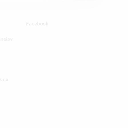
Facebook
anelov
k na