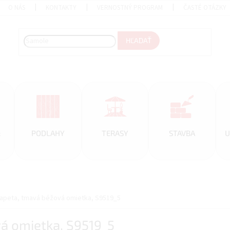
O NÁS
KONTAKTY
VERNOSTNÝ PROGRAM
ČASTÉ OTÁZKY
HĽADAŤ
&
PODLAHY
TERASY
STAVBA
U
tapeta, tmavá béžová omietka, S9519_5
vá omietka, S9519_5