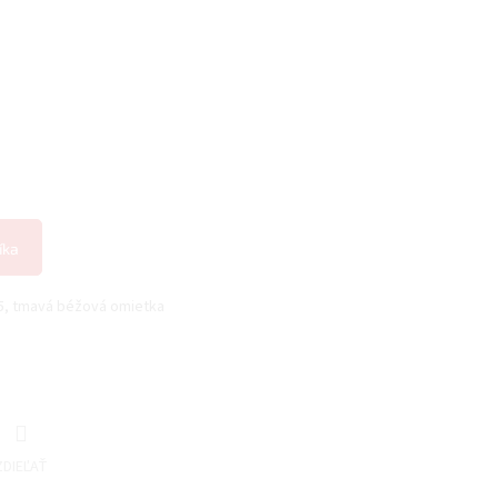
íka
_5, tmavá béžová omietka
ZDIEĽAŤ