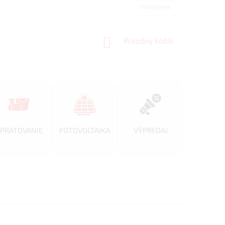
REFERENCIE
VEĽKOOBCHOD
BLOG
Prihlásenie
AKO NAKUPOVAŤ
NÁKUPNÝ
Prázdny košík
KOŠÍK
PRATOVANIE
FOTOVOLTAIKA
VÝPREDAJ