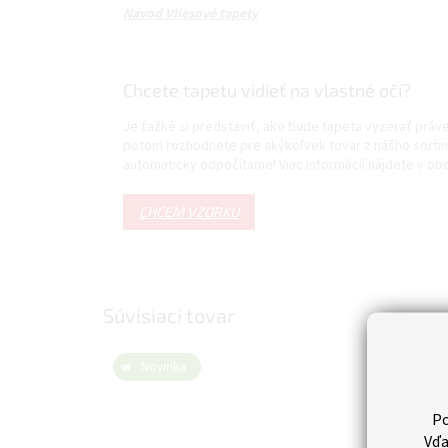
Návod Vliesové tapety
Chcete tapetu vidieť na vlastné oči?
Je ťažké si predstaviť, ako bude tapeta vyzerať prá
potom rozhodnete pre akýkoľvek tovar z nášho sortim
automaticky odpočítame! Viac informácií nájdete v 
CHCEM VZORKU
Súvisiaci tovar
Novinka
Nov
Tip
Po
Vďa