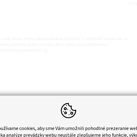
Kód 
ve u vás doma. Preto vám ponúkame možnosť si objednať vzorku. Ak sa
entu, hodnotu jednej vzorky vám z ceny vašej objednávky
obchodných podmienkach
TU
.
inka
užívame cookies, aby sme Vám umožnili pohodlné prezeranie we
ka analýze prevádzky webu neustále zlepšujeme jeho funkcie, výk