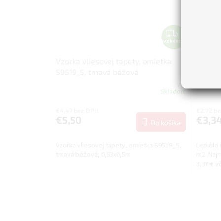
Z
ZADARMO
A
D
Vzorka vliesovej tapety, omietka
Pufas 
A
S9519_5, tmavá béžová
Vlies 
R
M
Skladom
O
€4,47 bez DPH
€2,72 b
€5,50
€3,3
Do košíka
Vzorka vliesovej tapety, omietka S9519_5,
Lepidlo 
tmavá béžová, 0,53x0,5m
m2. Najn
3,34 € v