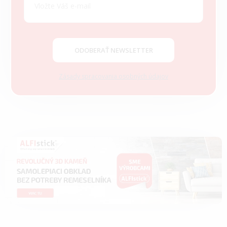
ä
t
i
e
ODOBERAŤ NEWSLETTER
Zásady spracovania osobných údajov