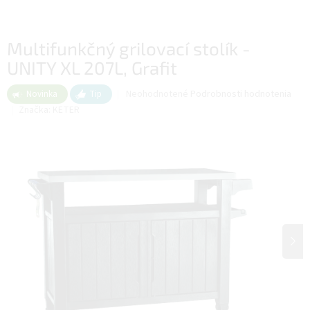
Multifunkčný grilovací stolík -
UNITY XL 207L, Grafit
Priemerné
Neohodnotené
Podrobnosti hodnotenia
Novinka
Tip
hodnotenie
Značka:
KETER
produktu
je
0,0
z
5
hviezdičiek.