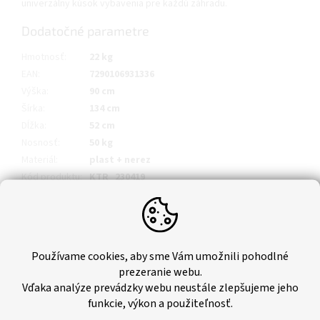
univerzálny kúsok vybavenia pre každú záhradu.
Dodatočné parametre
Hmotnosť
:
22 kg
EAN
:
7290106931336
Výška
:
90 cm
Šírka
:
134 cm
Dĺžka
:
52 cm
Nosnosť
:
50 kg
Materiál
:
plast + nerez
Kód produktu
:
KTR_230419
Používame cookies, aby sme Vám umožnili pohodlné
prezeranie webu.
Vďaka analýze prevádzky webu neustále zlepšujeme jeho
funkcie, výkon a použiteľnosť.