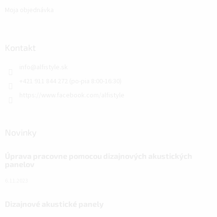
Moja objednávka
Kontakt
info
@
alfistyle.sk
+421 911 844 272 (po-pia 8:00-16:30)
https://www.facebook.com/alfistyle
Novinky
Úprava pracovne pomocou dizajnových akustických
panelov
6.11.2023
Dizajnové akustické panely