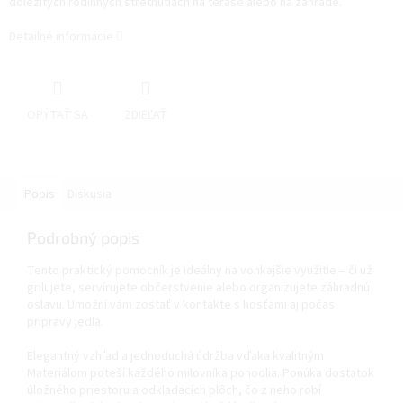
dôležitých rodinných stretnutiach na terase alebo na záhrade.
Detailné informácie
OPÝTAŤ SA
ZDIEĽAŤ
Popis
Diskusia
Podrobný popis
Tento praktický pomocník je ideálny na vonkajšie využitie – či už
grilujete, servírujete občerstvenie alebo organizujete záhradnú
oslavu. Umožní vám zostať v kontakte s hosťami aj počas
prípravy jedla.
Elegantný vzhľad a jednoduchá údržba vďaka kvalitným
Materiálom poteší každého milovníka pohodlia. Ponúka dostatok
úložného priestoru a odkladacích plôch, čo z neho robí