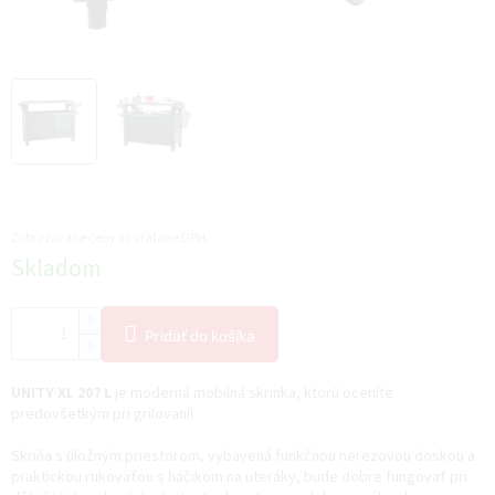
Zobrazované ceny sú vrátane DPH.
Jednotková
Skladom
cena:
Pridať do košíka
UNITY XL 207 L
je moderná mobilná skrinka, ktorú oceníte
predovšetkým pri grilovaní!
Skriňa s úložným priestorom, vybavená funkčnou nerezovou doskou a
praktickou rukoväťou s háčikom na uteráky, bude dobre fungovať pri