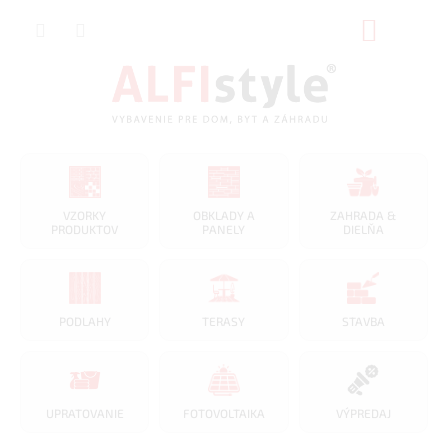
Prejsť
NÁKUP
na
obsah
KOŠÍK
VZORKY
OBKLADY A
ZAHRADA &
PRODUKTOV
PANELY
DIELŇA
PODLAHY
TERASY
STAVBA
UPRATOVANIE
FOTOVOLTAIKA
VÝPREDAJ