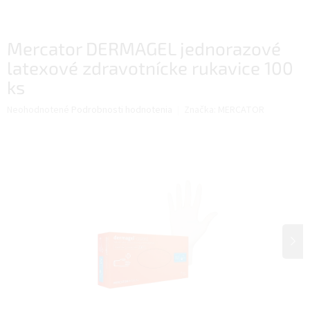
Mercator DERMAGEL jednorazové
latexové zdravotnícke rukavice 100
ks
Priemerné
Neohodnotené
Podrobnosti hodnotenia
Značka:
MERCATOR
hodnotenie
produktu
je
0,0
z
5
hviezdičiek.