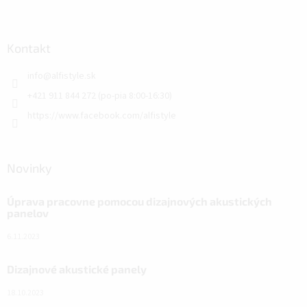
Kontakt
info
@
alfistyle.sk
+421 911 844 272 (po-pia 8:00-16:30)
https://www.facebook.com/alfistyle
Novinky
Úprava pracovne pomocou dizajnových akustických
panelov
6.11.2023
Dizajnové akustické panely
18.10.2023