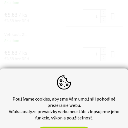
Skladom
€5,63
/ ks
Do 
€4,58 bez DPH
Velikost: XL
Skladom
€5,63
/ ks
Do 
€4,58 bez DPH
Používame cookies, aby sme Vám umožnili pohodlné
prezeranie webu.
Vďaka analýze prevádzky webu neustále zlepšujeme jeho
funkcie, výkon a použiteľnosť.