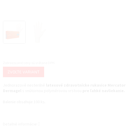
Zobrazované ceny sú vrátane DPH.
Jednotková
ZVOĽTE VARIANT
cena:
Jednorazové nesterilné
latexové zdravotnícke rukavice Mercator
Dermagel
s vnútornou polymérovou vrstvou
pre ľahké navliekanie.
Balenie obsahuje 100 ks.
Detailné informácie